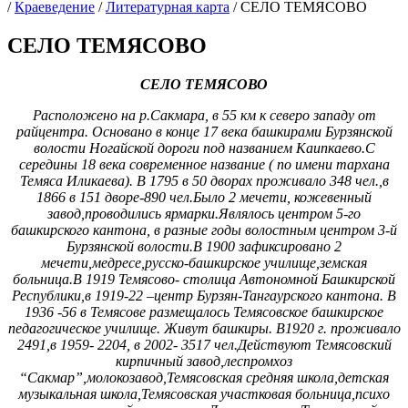
/
Краеведение
/
Литературная карта
/
СЕЛО ТЕМЯСОВО
СЕЛО ТЕМЯСОВО
СЕЛО ТЕМЯСОВО
Расположено на р.Сакмара, в 55 км к северо западу от
райцентра. Основано в конце 17 века башкирами Бурзянской
волости Ногайской дороги под названием Каипкаево.С
середины 18 века современное название ( по имени тархана
Темяса Иликаева). В 1795 в 50 дворах проживало 348 чел.,в
1866 в 151 дворе-890 чел.Было 2 мечети, кожевенный
завод,проводились ярмарки.Являлось центром 5-го
башкирского кантона, в разные годы волостным центром 3-й
Бурзянской волости.В 1900 зафиксировано 2
мечети,медресе,русско-башкирское училище,земская
больница.В 1919 Темясово- столица Автономной Башкирской
Республики,в 1919-22 –центр Бурзян-Тангаурского кантона. В
1936 -56 в Темясове размещалось Темясовское башкирское
педагогическое училище. Живут башкиры. В1920 г. проживало
2491,в 1959- 2204, в 2002- 3517 чел.Действуют Темясовский
кирпичный завод,леспромхоз
“Сакмар”,молокозавод,Темясовская средняя школа,детская
музыкальная школа,Темясовская участковая больница,психо