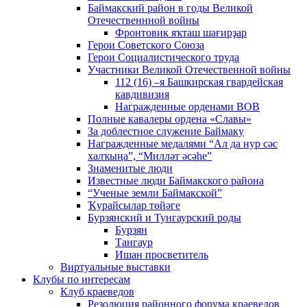
Баймакский район в годы Великой
Отечественнной войны
Фронтовик яҡташ шағирҙар
Герои Советского Союза
Герои Социалистического труда
Участники Великой Отечественной войны
112 (16) –я Башкирская гвардейская
кавдивизия
Награжденные орденами ВОВ
Полные кавалеры ордена «Славы»
За доблестное служение Баймаку
Награжденные медалями “Ал да нур сәс
халҡыңа”, “Милләт әсәһе”
Знаменитые люди
Известные люди Баймакского района
“Ученые земли Баймакской”
Ҡурайсылар төйәге
Бурзянский и Тунгаурский роды
Бурзян
Тангаур
Ишан просветитель
Виртуальные выставки
Клубы по интересам
Клуб краеведов
Резолюция районного форума краеведов