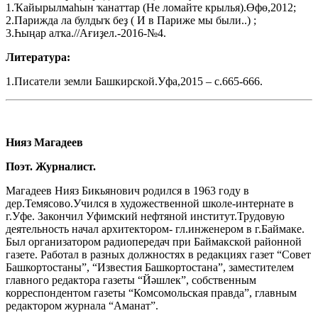
1.Ҡайырылмаһын ҡанаттар (Не ломайте крылья).Өфө,2012;
2.Парижда ла булдыҡ беҙ ( И в Париже мы были..) ;
3.Һыңар алҡа.//Ағиҙел.-2016-№4.
Литература:
1.Писатели земли Башкирской.Уфа,2015 – с.665-666.
Нияз Магадеев
Поэт. Журналист.
Магадеев Нияз Бикьянович родился в 1963 году в
дер.Темясово.Учился в художественной школе-интернате в
г.Уфе. Закончил Уфимский нефтяной институт.Трудовую
деятельность начал архитектором- гл.инженером в г.Баймаке.
Был организатором радиопередач при Баймакской районной
газете. Работал в разных должностях в редакциях газет “Совет
Башкортостаны”, “Известия Башкортостана”, заместителем
главного редактора газеты “Йәшлек”, собственным
корреспондентом газеты “Комсомольская правда”, главным
редактором журнала “Аманат”.