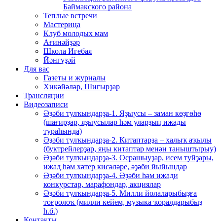
Баймакского района
Теплые встречи
Мастерица
Клуб молодых мам
Ағинәйҙәр
Школа Игебая
Йәнгүҙәй
Для вас
Газеты и журналы
Хикәйәләр, Шиғырҙар
Трансляции
Видеозаписи
Әҙәби тулҡындарҙа-1. Яҙыусы – заман көҙгөһө
(шағирҙар, яҙыусылар һәм уларҙың ижады
тураһында)
Әҙәби тулҡындарҙа-2. Китаптарҙа – халыҡ аҡылы
(буктрейлерҙар, яңы китаптар менән таныштырыу)
Әҙәби тулҡындарҙа-3. Осрашыуҙар, исем туйҙары,
ижад һәм хәтер кисәләре, әҙәби йыйындар
Әҙәби тулҡындарҙа-4. Әҙәби һәм ижади
конкурстар, марафондар, акциялар
Әҙәби тулҡындарҙа-5. Милли йолаларыбыҙға
тоғролоҡ (милли кейем, музыка ҡоралдарыбыҙ
һ.б.)
Контакты