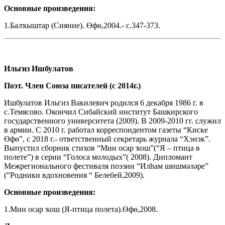
Основные произведения:
1.Балҡыштар (Сияние). Өфө,2004.- с.347-373.
Ильгиз Ишбулатов
Поэт. Член Союза писателей (с 2014г.)
Ишбулатов Ильгиз Вакилевич родился 6 декабря 1986 г. в
с.Темясово. Окончил Сибайский институт Башкирского
государственного университета (2009). В 2009-2010 гг. служил
в армии. С 2010 г. работал корреспондентом газеты “Киске
Өфө”, с 2018 г.- ответственный секретарь журнала “Хэнэк”.
Выпустил сборник стихов “Мин осар ҡош”(“Я – птица в
полете”) в серии “Голоса молодых”( 2008). Дипломант
Межрегионального фестиваля поэзии “Илһам шишмәләре”
(“Родники вдохновения “ Белебей,2009).
Основные произведения:
1.Мин осар ҡош (Я-птица полета).Өфө,2008.