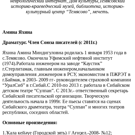
неврологический интернат, Дом культуры,Темясовский
историко-краеведческий музей, библиотека, историко-
культурный центр “Темясово”, мечеть.
Амина Яхина
Драматург. Член Союза писателей (с 2011г.)
Яхина Амина Миндигуловна родилась 1 января 1953 года в
с.Темясово. Окончила Уфимский нефтяной институт
(1974).Работала инженером на заводе “Каустик”
г.Стерлитамак, главным инженером,начальником
домоуправления ,инженером в РСУ, экономистом в ПЖРЭТ в
г.Баймак, в 2003- 2009 гг- руководителем страховой компании
“УралСиб” в г.Сибай.С 2010-по 2013 г. работала в Сибайском
детском театре “Сулпан”. С 2013г.- ответственный секретарь
Сибайской писательской организации. Творческую
деятельность начала в 1999г. Ее пьесы ставятся на сценах
Сибайского драмтеатра, театра “Сулпан” и многих театров
республики, соседних областей.
Основные произведения:
1.Ҡала кейәүе (Городской зять) // Ағиҙел.-2008- №12;