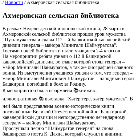
/
Новости
/
Ахмеровская сельская библиотека
Ахмеровская сельская библиотека
В рамках Недели детской и юношеской книги, 28 марта в
Ахмеровской сельской библиотеке прошел урок мужества
“Путь мужества и славы 112 – й Башкирской кавалерийский
дивизии генерала – майора Минигали Шаймуратова”.
Гостями нашей библиотеки стали учащиеся 2-4 классов.
На мероприятии ребята узнали о 112-й Башкирской
кавалерийской дивизии, во главе которой стоял генерал –
майор Минигали Шаймуратов, а так же биографией славного
воина. Из выступления учащиеся узнали о том, что генерал –
майор Минигали Мингазович Шаймуратов – народный герой
Башкирии, погибший в боях за Родину.
К мероприятию была оформлена 📚книжно-
иллюстративная 📚 выставка “Хәтер тере, хәтер мәңгелек”. В
ней были представлены военно-исторические книги
посвящённые Великой Отечественной войне, Башкирской
кавалерийской дивизии и непосредственно легендарному
генералу – майору Минигали Шаймуратову.
Прослушали песню “Шаймуратов генерал” на слова
башкирского поэта К. Даяна, который служил в дивизии