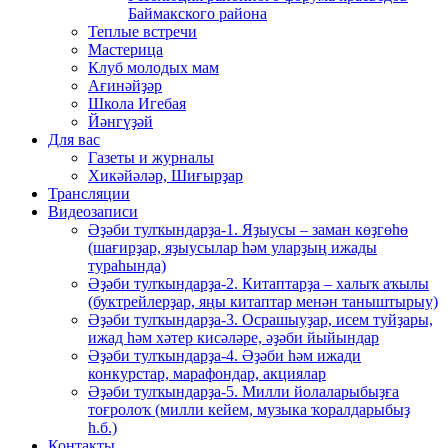
Баймакского района
Теплые встречи
Мастерица
Клуб молодых мам
Ағинәйҙәр
Школа Игебая
Йәнгүҙәй
Для вас
Газеты и журналы
Хикәйәләр, Шиғырҙар
Трансляции
Видеозаписи
Әҙәби тулҡындарҙа-1. Яҙыусы – заман көҙгөһө
(шағирҙар, яҙыусылар һәм уларҙың ижады
тураһында)
Әҙәби тулҡындарҙа-2. Китаптарҙа – халыҡ аҡылы
(буктрейлерҙар, яңы китаптар менән таныштырыу)
Әҙәби тулҡындарҙа-3. Осрашыуҙар, исем туйҙары,
ижад һәм хәтер кисәләре, әҙәби йыйындар
Әҙәби тулҡындарҙа-4. Әҙәби һәм ижади
конкурстар, марафондар, акциялар
Әҙәби тулҡындарҙа-5. Милли йолаларыбыҙға
тоғролоҡ (милли кейем, музыка ҡоралдарыбыҙ
һ.б.)
Контакты