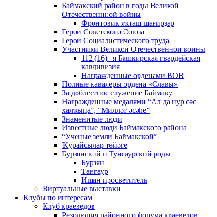
Баймакский район в годы Великой
Отечественнной войны
Фронтовик яҡташ шағирҙар
Герои Советского Союза
Герои Социалистического труда
Участники Великой Отечественной войны
112 (16) –я Башкирская гвардейская
кавдивизия
Награжденные орденами ВОВ
Полные кавалеры ордена «Славы»
За доблестное служение Баймаку
Награжденные медалями “Ал да нур сәс
халҡыңа”, “Милләт әсәһе”
Знаменитые люди
Известные люди Баймакского района
“Ученые земли Баймакской”
Ҡурайсылар төйәге
Бурзянский и Тунгаурский роды
Бурзян
Тангаур
Ишан просветитель
Виртуальные выставки
Клубы по интересам
Клуб краеведов
Резолюция районного форума краеведов