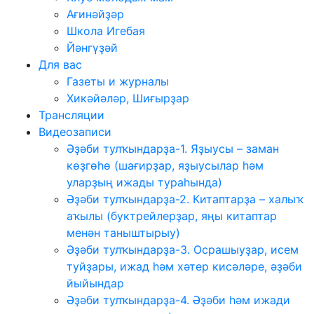
Ағинәйҙәр
Школа Игебая
Йәнгүҙәй
Для вас
Газеты и журналы
Хикәйәләр, Шиғырҙар
Трансляции
Видеозаписи
Әҙәби тулҡындарҙа-1. Яҙыусы – заман
көҙгөһө (шағирҙар, яҙыусылар һәм
уларҙың ижады тураһында)
Әҙәби тулҡындарҙа-2. Китаптарҙа – халыҡ
аҡылы (буктрейлерҙар, яңы китаптар
менән таныштырыу)
Әҙәби тулҡындарҙа-3. Осрашыуҙар, исем
туйҙары, ижад һәм хәтер кисәләре, әҙәби
йыйындар
Әҙәби тулҡындарҙа-4. Әҙәби һәм ижади