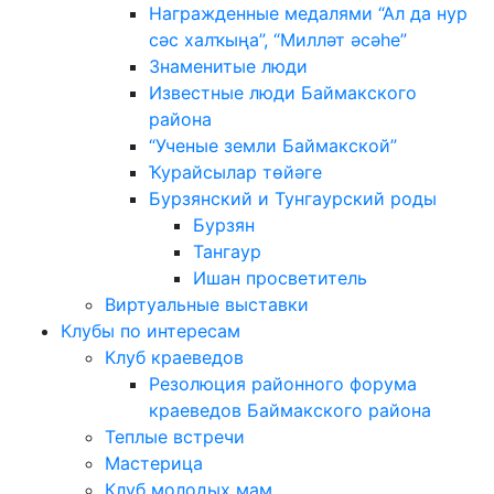
Награжденные медалями “Ал да нур
сәс халҡыңа”, “Милләт әсәһе”
Знаменитые люди
Известные люди Баймакского
района
“Ученые земли Баймакской”
Ҡурайсылар төйәге
Бурзянский и Тунгаурский роды
Бурзян
Тангаур
Ишан просветитель
Виртуальные выставки
Клубы по интересам
Клуб краеведов
Резолюция районного форума
краеведов Баймакского района
Теплые встречи
Мастерица
Клуб молодых мам