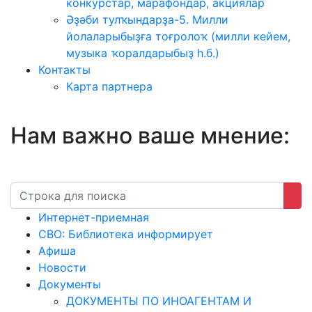
конкурстар, марафондар, акциялар
Әҙәби тулҡындарҙа-5. Милли
йолаларыбыҙға тоғролоҡ (милли кейем,
музыка ҡоралдарыбыҙ һ.б.)
Контакты
Карта партнера
Нам важно ваше мнение:
Интернет-приемная
СВО: Библиотека информирует
Афиша
Новости
Документы
ДОКУМЕНТЫ ПО ИНОАГЕНТАМ И