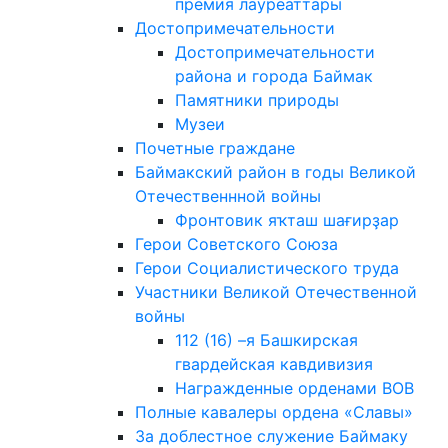
премия лауреаттары
Достопримечательности
Достопримечательности
района и города Баймак
Памятники природы
Музеи
Почетные граждане
Баймакский район в годы Великой
Отечественнной войны
Фронтовик яҡташ шағирҙар
Герои Советского Союза
Герои Социалистического труда
Участники Великой Отечественной
войны
112 (16) –я Башкирская
гвардейская кавдивизия
Награжденные орденами ВОВ
Полные кавалеры ордена «Славы»
За доблестное служение Баймаку