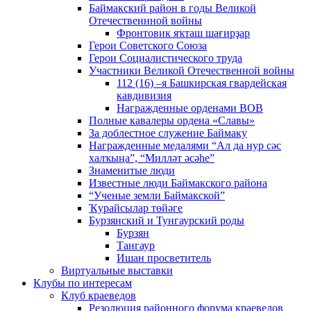
Баймакский район в годы Великой
Отечественнной войны
Фронтовик яҡташ шағирҙар
Герои Советского Союза
Герои Социалистического труда
Участники Великой Отечественной войны
112 (16) –я Башкирская гвардейская
кавдивизия
Награжденные орденами ВОВ
Полные кавалеры ордена «Славы»
За доблестное служение Баймаку
Награжденные медалями “Ал да нур сәс
халҡыңа”, “Милләт әсәһе”
Знаменитые люди
Известные люди Баймакского района
“Ученые земли Баймакской”
Ҡурайсылар төйәге
Бурзянский и Тунгаурский роды
Бурзян
Тангаур
Ишан просветитель
Виртуальные выставки
Клубы по интересам
Клуб краеведов
Резолюция районного форума краеведов