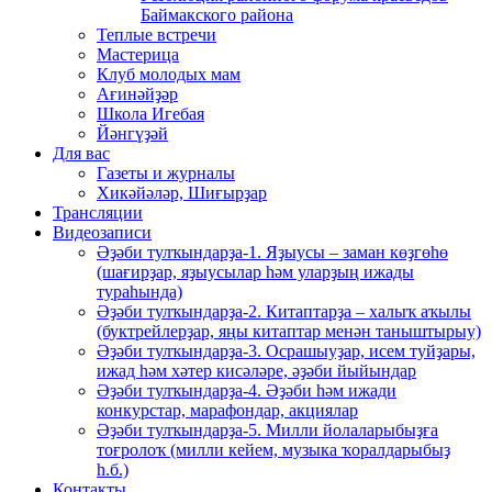
Баймакского района
Теплые встречи
Мастерица
Клуб молодых мам
Ағинәйҙәр
Школа Игебая
Йәнгүҙәй
Для вас
Газеты и журналы
Хикәйәләр, Шиғырҙар
Трансляции
Видеозаписи
Әҙәби тулҡындарҙа-1. Яҙыусы – заман көҙгөһө
(шағирҙар, яҙыусылар һәм уларҙың ижады
тураһында)
Әҙәби тулҡындарҙа-2. Китаптарҙа – халыҡ аҡылы
(буктрейлерҙар, яңы китаптар менән таныштырыу)
Әҙәби тулҡындарҙа-3. Осрашыуҙар, исем туйҙары,
ижад һәм хәтер кисәләре, әҙәби йыйындар
Әҙәби тулҡындарҙа-4. Әҙәби һәм ижади
конкурстар, марафондар, акциялар
Әҙәби тулҡындарҙа-5. Милли йолаларыбыҙға
тоғролоҡ (милли кейем, музыка ҡоралдарыбыҙ
һ.б.)
Контакты