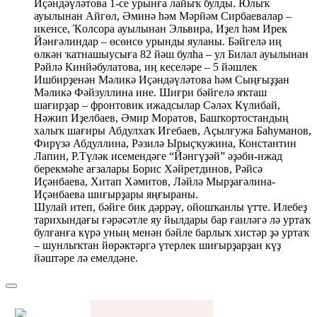
Иҫәндәүләтова 1-се урынға лайыҡ булды. Юлыҡ
ауылынан Айгөл, Әминә һәм Мәрйәм Сирбаевалар –
икенсе, Ҡолсора ауылынан Эльвира, Иҙел һәм Ирек
Йәнғәлиндар – өсөнсө урынды яуланы. Бәйгелә иң
өлкән ҡатнашыусыға 82 йәш булһа – ул Билал ауылынан
Рәйлә Кинйәбулатова, иң кеселәре – 5 йәшлек
Ишбирҙенән Мәликә Иҫәндәүләтова һәм Сыңғыҙҙан
Мәликә Фәйзуллина ине. Шиғри бәйгелә яҡташ
шағирҙар – фронтовик ижадсылар Сәләх Күлибай,
Нәжип Иҙелбаев, Әмир Моратов, Башҡортостандың
халыҡ шағиры Абдулхаҡ Игебаев, Аҫылғужа Баһуманов,
Фирүзә Абдуллина, Рәзилә Ырыҫҡужина, Константин
Лапин, Р.Түләк исемендәге “Йәнгүҙәй” әҙәби-ижад
берекмәһе ағзалары Борис Хәйретдинов, Рәйсә
Иҫәнбаева, Хитап Хәмитов, Ләйлә Мырҙағәлина-
Иҫәнбаева шиғырҙары яңғыраны.
Шулай итеп, бәйге бик дәррәү, ойошҡанлы үтте. Илебеҙ
тарихындағы ғәрәсәтле яу йылдары бар ғаиләгә лә уртаҡ
булғанға күрә уның менән бәйле барлыҡ хистәр ҙә уртаҡ
– шунлыҡтан йөрәктәргә үтерлек шиғырҙарҙан күҙ
йәштәре лә емелдәне.