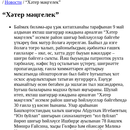
/
Новости
/
“Хәтер мәңгелек”
“Хәтер мәңгелек”
Баймаҡ биләмә-ара үҙәк китапханаһы тарафынан 9 май
алдынан яҡташ шағирҙар ижадына арналған “Хәтер
мәңгелек” исемле район шиғыр һөйләүселәр бәйгеһе
үткәреү бик матур йолаға әүерелгән. Быйыл да изге
йолаға тоғро ҡалып, районыбыҙҙың әҙәбиәткә ғашиҡ
ғаиләләре – ике, өс, хатта дүрт быуын вәкилдәре –
шиғри бәйгегә сыҡты. Йәш быуынды патриотик рухта
тәрбиәләү, нәфис һүҙ оҫталығын үҫтереү, шиғриәтте
пропагандалау, ғаилә ҡиммәттәрен арттырыу
маҡсатында ойошторолған был бәйге һуғыштың ҡот
осҡос ауырлыҡтарын татыған яугирҙәргә, Еңеүҙе
яҡынайтыу өсөн бөтәһен дә эшләгән тыл эшсәндәренә,
һуғыш балаларына мәдхиә булып яңғыраны. Шулай
итеп, яҡташ шағирҙар ижадына арналған “Хәтер
мәңгелек” исемле район шиғыр һөйләүселәр бәйгеһендә
30 ғаилә үҙ көсөн һынаны. Улар араһынан
Башҡортостандың халыҡ шағиры Абдулхаҡ Игебаевтың
“Юл буйлап” шиғырын сәхнәләштереп “юл буйлап”
йөрөп шиғыр һөйләүсе Ишбирҙе ауылынан 78 йәшлек
Мөнирә Ғайсина, ҡыҙы Гөлфиә һәм ейәнсәре Мәликә