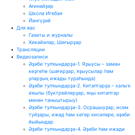
Ағинәйҙәр
Школа Игебая
Йәнгүҙәй
Для вас
Газеты и журналы
Хикәйәләр, Шиғырҙар
Трансляции
Видеозаписи
Әҙәби тулҡындарҙа-1. Яҙыусы – заман
көҙгөһө (шағирҙар, яҙыусылар һәм
уларҙың ижады тураһында)
Әҙәби тулҡындарҙа-2. Китаптарҙа – халыҡ
аҡылы (буктрейлерҙар, яңы китаптар
менән таныштырыу)
Әҙәби тулҡындарҙа-3. Осрашыуҙар, исем
туйҙары, ижад һәм хәтер кисәләре, әҙәби
йыйындар
Әҙәби тулҡындарҙа-4. Әҙәби һәм ижади