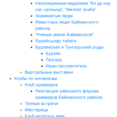
Награжденные медалями “Ал да нур
сәс халҡыңа”, “Милләт әсәһе”
Знаменитые люди
Известные люди Баймакского
района
“Ученые земли Баймакской”
Ҡурайсылар төйәге
Бурзянский и Тунгаурский роды
Бурзян
Тангаур
Ишан просветитель
Виртуальные выставки
Клубы по интересам
Клуб краеведов
Резолюция районного форума
краеведов Баймакского района
Теплые встречи
Мастерица
Клуб молодых мам