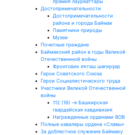
премия лауреаттары
Достопримечательности
Достопримечательности
района и города Баймак
Памятники природы
Музеи
Почетные граждане
Баймакский район в годы Великой
Отечественнной войны
Фронтовик яҡташ шағирҙар
Герои Советского Союза
Герои Социалистического труда
Участники Великой Отечественной
войны
112 (16) –я Башкирская
гвардейская кавдивизия
Награжденные орденами ВОВ
Полные кавалеры ордена «Славы»
За доблестное служение Баймаку