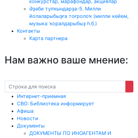
конкурстар, марафондар, акциялар
Әҙәби тулҡындарҙа-5. Милли
йолаларыбыҙға тоғролоҡ (милли кейем,
музыка ҡоралдарыбыҙ һ.б.)
Контакты
Карта партнера
Нам важно ваше мнение:
Интернет-приемная
СВО: Библиотека информирует
Афиша
Новости
Документы
ДОКУМЕНТЫ ПО ИНОАГЕНТАМ И