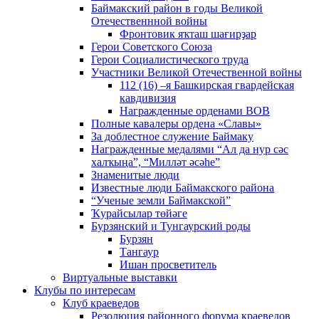
Баймакский район в годы Великой
Отечественнной войны
Фронтовик яҡташ шағирҙар
Герои Советского Союза
Герои Социалистического труда
Участники Великой Отечественной войны
112 (16) –я Башкирская гвардейская
кавдивизия
Награжденные орденами ВОВ
Полные кавалеры ордена «Славы»
За доблестное служение Баймаку
Награжденные медалями “Ал да нур сәс
халҡыңа”, “Милләт әсәһе”
Знаменитые люди
Известные люди Баймакского района
“Ученые земли Баймакской”
Ҡурайсылар төйәге
Бурзянский и Тунгаурский роды
Бурзян
Тангаур
Ишан просветитель
Виртуальные выставки
Клубы по интересам
Клуб краеведов
Резолюция районного форума краеведов