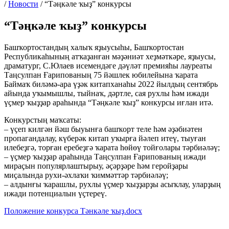
/
Новости
/
“Тәңкәле ҡыҙ” конкурсы
“Тәңкәле ҡыҙ” конкурсы
Башҡортостандың халыҡ яҙыусыһы, Башҡортостан
Республикаһының атҡаҙанған мәҙәниәт хеҙмәткәре, яҙыусы,
драматург, С.Юлаев исемендәге дәүләт премияһы лауреаты
Таңсулпан Ғарипованың 75 йәшлек юбилейына ҡарата
Баймаҡ биләмә-ара үҙәк китапханаһы 2022 йылдың сентябрь
айында уҡымышлы, тыйнаҡ, дәртле, сая рухлы һәм ижади
үҫмер ҡыҙҙар араһында “Тәңкәле ҡыҙ” конкурсы иғлан итә.
Конкурстың маҡсаты:
– үҫеп килгән йәш быуынға башҡорт теле һәм әҙәбиәтен
пропагандалау, күберәк китап уҡырға йәлеп итеү, тыуған
илебеҙгә, торған еребеҙгә ҡарата һөйөү тойғолары тәрбиәләү;
– үҫмер ҡыҙҙар араһында Таңсулпан Ғарипованың ижади
мираҫын популярлаштырыу, әҫәрҙәре һәм геройҙары
миҫалында рухи-әхлаҡи ҡиммәттәр тәрбиәләү;
– алдынғы ҡарашлы, рухлы үҫмер ҡыҙҙарҙы асыҡлау, уларҙың
ижади потенциалын үҫтереү.
Положение конкурса Тәнкәле ҡыҙ.docx