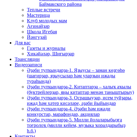
Баймакского района
Теплые встречи
Мастерица
Клуб молодых мам
Ағинәйҙәр
Школа Игебая
Йәнгүҙәй
Для вас
Газеты и журналы
Хикәйәләр, Шиғырҙар
Трансляции
Видеозаписи
Әҙәби тулҡындарҙа-1. Яҙыусы – заман көҙгөһө
(шағирҙар, яҙыусылар һәм уларҙың ижады
тураһында)
Әҙәби тулҡындарҙа-2. Китаптарҙа – халыҡ аҡылы
(буктрейлерҙар, яңы китаптар менән таныштырыу)
Әҙәби тулҡындарҙа-3. Осрашыуҙар, исем туйҙары,
ижад һәм хәтер кисәләре, әҙәби йыйындар
Әҙәби тулҡындарҙа-4. Әҙәби һәм ижади
конкурстар, марафондар, акциялар
Әҙәби тулҡындарҙа-5. Милли йолаларыбыҙға
тоғролоҡ (милли кейем, музыка ҡоралдарыбыҙ
һ.б.)
Контакты