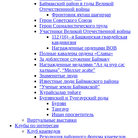
Баймакский район в годы Великой
Отечественнной войны
Фронтовик яҡташ шағирҙар
Герои Советского Союза
Герои Социалистического труда
Участники Великой Отечественной войны
112 (16) –я Башкирская гвардейская
кавдивизия
Награжденные орденами ВОВ
Полные кавалеры ордена «Славы»
За доблестное служение Баймаку
Награжденные медалями “Ал да нур сәс
халҡыңа”, “Милләт әсәһе”
Знаменитые люди
Известные люди Баймакского района
“Ученые земли Баймакской”
Ҡурайсылар төйәге
Бурзянский и Тунгаурский роды
Бурзян
Тангаур
Ишан просветитель
Виртуальные выставки
Клубы по интересам
Клуб краеведов
Резолюция районного форума краеведов