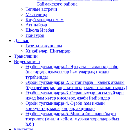
Баймакского района
Теплые встречи
Мастерица
Клуб молодых мам
Ағинәйҙәр
Школа Игебая
Йәнгүҙәй
Для вас
Газеты и журналы
Хикәйәләр, Шиғырҙар
Трансляции
Видеозаписи
Әҙәби тулҡындарҙа-1. Яҙыусы – заман көҙгөһө
(шағирҙар, яҙыусылар һәм уларҙың ижады
тураһында)
Әҙәби тулҡындарҙа-2. Китаптарҙа – халыҡ аҡылы
(буктрейлерҙар, яңы китаптар менән таныштырыу)
Әҙәби тулҡындарҙа-3. Осрашыуҙар, исем туйҙары,
ижад һәм хәтер кисәләре, әҙәби йыйындар
Әҙәби тулҡындарҙа-4. Әҙәби һәм ижади
конкурстар, марафондар, акциялар
Әҙәби тулҡындарҙа-5. Милли йолаларыбыҙға
тоғролоҡ (милли кейем, музыка ҡоралдарыбыҙ
һ.б.)
Контакты