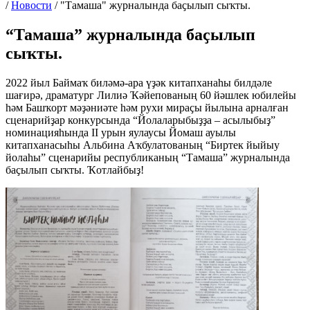
/
Новости
/
"Тамаша" журналында баҫылып сыҡты.
“Тамаша” журналында баҫылып
сыҡты.
2022 йыл Баймаҡ биләмә-ара үҙәк китапханаһы билдәле
шағирә, драматург Лилиә Ҡәйепованың 60 йәшлек юбилейы
һәм Башҡорт мәҙәниәте һәм рухи мираҫы йылына арналған
сценарийҙар конкурсында “Йолаларыбыҙҙа – асылыбыҙ”
номинацияһында II урын яулаусы Йомаш ауылы
китапханасыһы Альбина Аҡбулатованың “Биртек йыйыу
йолаһы” сценарийы республиканың “Тамаша” журналында
баҫылып сыҡты. Ҡотлайбыҙ!