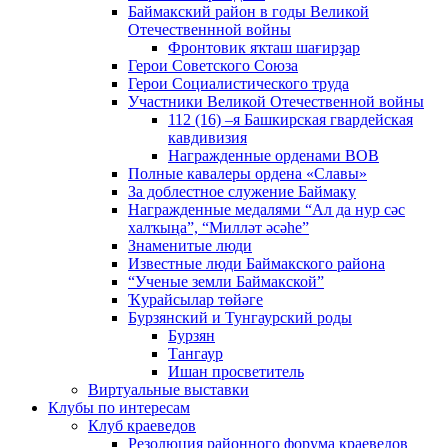
Баймакский район в годы Великой
Отечественнной войны
Фронтовик яҡташ шағирҙар
Герои Советского Союза
Герои Социалистического труда
Участники Великой Отечественной войны
112 (16) –я Башкирская гвардейская
кавдивизия
Награжденные орденами ВОВ
Полные кавалеры ордена «Славы»
За доблестное служение Баймаку
Награжденные медалями “Ал да нур сәс
халҡыңа”, “Милләт әсәһе”
Знаменитые люди
Известные люди Баймакского района
“Ученые земли Баймакской”
Ҡурайсылар төйәге
Бурзянский и Тунгаурский роды
Бурзян
Тангаур
Ишан просветитель
Виртуальные выставки
Клубы по интересам
Клуб краеведов
Резолюция районного форума краеведов