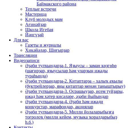
Баймакского района
Теплые встречи
Мастерица
Клуб молодых мам
Ағинәйҙәр
Школа Игебая
Йәнгүҙәй
Для вас
Газеты и журналы
Хикәйәләр, Шиғырҙар
Трансляции
Видеозаписи
Әҙәби тулҡындарҙа-1. Яҙыусы – заман көҙгөһө
(шағирҙар, яҙыусылар һәм уларҙың ижады
тураһында)
Әҙәби тулҡындарҙа-2. Китаптарҙа – халыҡ аҡылы
(буктрейлерҙар, яңы китаптар менән таныштырыу)
Әҙәби тулҡындарҙа-3. Осрашыуҙар, исем туйҙары,
ижад һәм хәтер кисәләре, әҙәби йыйындар
Әҙәби тулҡындарҙа-4. Әҙәби һәм ижади
конкурстар, марафондар, акциялар
Әҙәби тулҡындарҙа-5. Милли йолаларыбыҙға
тоғролоҡ (милли кейем, музыка ҡоралдарыбыҙ
һ.б.)
Контакты