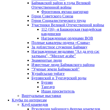
Баймакский район в годы Великой
Отечественнной войны
Фронтовик яҡташ шағирҙар
Герои Советского Союза
Герои Социалистического труда
Участники Великой Отечественной войны
112 (16) –я Башкирская гвардейская
кавдивизия
Награжденные орденами ВОВ
Полные кавалеры ордена «Славы»
За доблестное служение Баймаку
Награжденные медалями “Ал да нур сәс
халҡыңа”, “Милләт әсәһе”
Знаменитые люди
Известные люди Баймакского района
“Ученые земли Баймакской”
Ҡурайсылар төйәге
Бурзянский и Тунгаурский роды
Бурзян
Тангаур
Ишан просветитель
Виртуальные выставки
Клубы по интересам
Клуб краеведов
Резолюция районного форума краеведов