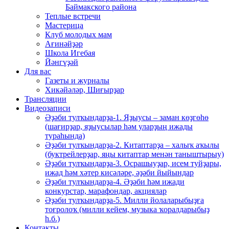
Баймакского района
Теплые встречи
Мастерица
Клуб молодых мам
Ағинәйҙәр
Школа Игебая
Йәнгүҙәй
Для вас
Газеты и журналы
Хикәйәләр, Шиғырҙар
Трансляции
Видеозаписи
Әҙәби тулҡындарҙа-1. Яҙыусы – заман көҙгөһө
(шағирҙар, яҙыусылар һәм уларҙың ижады
тураһында)
Әҙәби тулҡындарҙа-2. Китаптарҙа – халыҡ аҡылы
(буктрейлерҙар, яңы китаптар менән таныштырыу)
Әҙәби тулҡындарҙа-3. Осрашыуҙар, исем туйҙары,
ижад һәм хәтер кисәләре, әҙәби йыйындар
Әҙәби тулҡындарҙа-4. Әҙәби һәм ижади
конкурстар, марафондар, акциялар
Әҙәби тулҡындарҙа-5. Милли йолаларыбыҙға
тоғролоҡ (милли кейем, музыка ҡоралдарыбыҙ
һ.б.)
Контакты