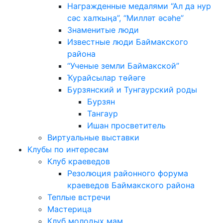
Награжденные медалями “Ал да нур
сәс халҡыңа”, “Милләт әсәһе”
Знаменитые люди
Известные люди Баймакского
района
“Ученые земли Баймакской”
Ҡурайсылар төйәге
Бурзянский и Тунгаурский роды
Бурзян
Тангаур
Ишан просветитель
Виртуальные выставки
Клубы по интересам
Клуб краеведов
Резолюция районного форума
краеведов Баймакского района
Теплые встречи
Мастерица
Клуб молодых мам