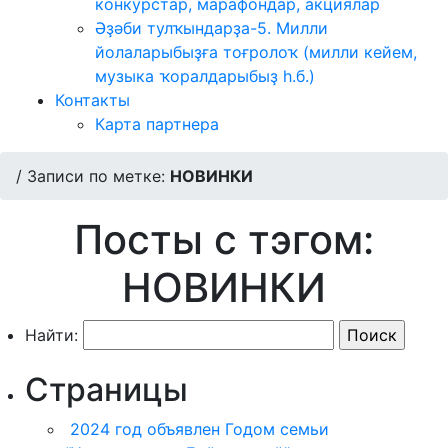
конкурстар, марафондар, акциялар
Әҙәби тулҡындарҙа-5. Милли
йолаларыбыҙға тоғролоҡ (милли кейем,
музыка ҡоралдарыбыҙ һ.б.)
Контакты
Карта партнера
/
Записи по метке:
НОВИНКИ
Посты с тэгом:
НОВИНКИ
Найти:
Страницы
2024 год объявлен Годом семьи