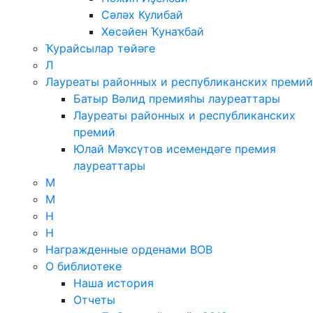
Сәләх Кулибай
Хөсәйен Ҡунаҡбай
Ҡурайсылар төйәге
Л
Лауреаты районных и республиканских премий
Батыр Вәлид премияһы лауреаттары
Лауреаты районных и республиканских
премий
Юлай Мәҡсүтов исемендәге премия
лауреаттары
М
М
Н
Н
Награжденные орденами ВОВ
О библиотеке
Наша история
Отчеты