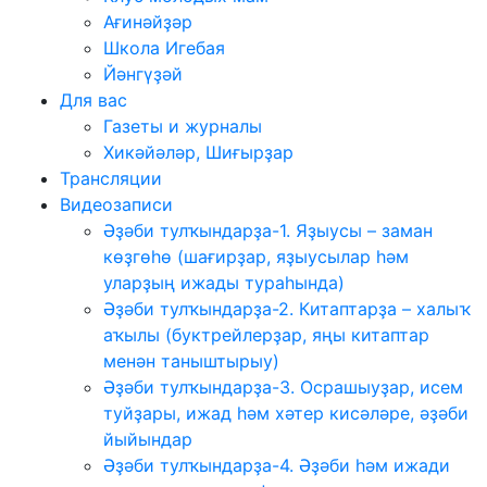
Ағинәйҙәр
Школа Игебая
Йәнгүҙәй
Для вас
Газеты и журналы
Хикәйәләр, Шиғырҙар
Трансляции
Видеозаписи
Әҙәби тулҡындарҙа-1. Яҙыусы – заман
көҙгөһө (шағирҙар, яҙыусылар һәм
уларҙың ижады тураһында)
Әҙәби тулҡындарҙа-2. Китаптарҙа – халыҡ
аҡылы (буктрейлерҙар, яңы китаптар
менән таныштырыу)
Әҙәби тулҡындарҙа-3. Осрашыуҙар, исем
туйҙары, ижад һәм хәтер кисәләре, әҙәби
йыйындар
Әҙәби тулҡындарҙа-4. Әҙәби һәм ижади