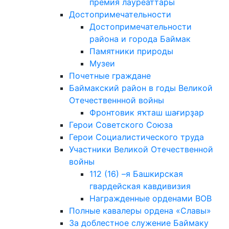
премия лауреаттары
Достопримечательности
Достопримечательности
района и города Баймак
Памятники природы
Музеи
Почетные граждане
Баймакский район в годы Великой
Отечественнной войны
Фронтовик яҡташ шағирҙар
Герои Советского Союза
Герои Социалистического труда
Участники Великой Отечественной
войны
112 (16) –я Башкирская
гвардейская кавдивизия
Награжденные орденами ВОВ
Полные кавалеры ордена «Славы»
За доблестное служение Баймаку