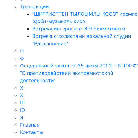
Трансляции
“ШИҒРИӘТТЕҢ ТЫЛСЫМЛЫ КӨСӨ” исемле
әҙәби-музыкаль кисә
Встреча интервью с И.Н.Бикметовым
Встреча с солистами вокальной студии
“Вдохновение”
Ф
Ф
Федеральный закон от 25 июля 2002 г. N 114-Ф
“О противодействии экстремистской
деятельности”
Х
Х
Ш
Ю
Я
Главная
Контакты