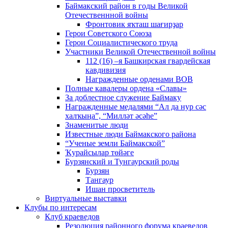
Баймакский район в годы Великой
Отечественнной войны
Фронтовик яҡташ шағирҙар
Герои Советского Союза
Герои Социалистического труда
Участники Великой Отечественной войны
112 (16) –я Башкирская гвардейская
кавдивизия
Награжденные орденами ВОВ
Полные кавалеры ордена «Славы»
За доблестное служение Баймаку
Награжденные медалями “Ал да нур сәс
халҡыңа”, “Милләт әсәһе”
Знаменитые люди
Известные люди Баймакского района
“Ученые земли Баймакской”
Ҡурайсылар төйәге
Бурзянский и Тунгаурский роды
Бурзян
Тангаур
Ишан просветитель
Виртуальные выставки
Клубы по интересам
Клуб краеведов
Резолюция районного форума краеведов