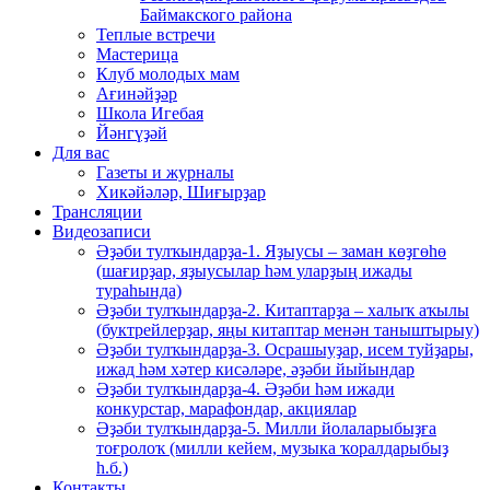
Баймакского района
Теплые встречи
Мастерица
Клуб молодых мам
Ағинәйҙәр
Школа Игебая
Йәнгүҙәй
Для вас
Газеты и журналы
Хикәйәләр, Шиғырҙар
Трансляции
Видеозаписи
Әҙәби тулҡындарҙа-1. Яҙыусы – заман көҙгөһө
(шағирҙар, яҙыусылар һәм уларҙың ижады
тураһында)
Әҙәби тулҡындарҙа-2. Китаптарҙа – халыҡ аҡылы
(буктрейлерҙар, яңы китаптар менән таныштырыу)
Әҙәби тулҡындарҙа-3. Осрашыуҙар, исем туйҙары,
ижад һәм хәтер кисәләре, әҙәби йыйындар
Әҙәби тулҡындарҙа-4. Әҙәби һәм ижади
конкурстар, марафондар, акциялар
Әҙәби тулҡындарҙа-5. Милли йолаларыбыҙға
тоғролоҡ (милли кейем, музыка ҡоралдарыбыҙ
һ.б.)
Контакты