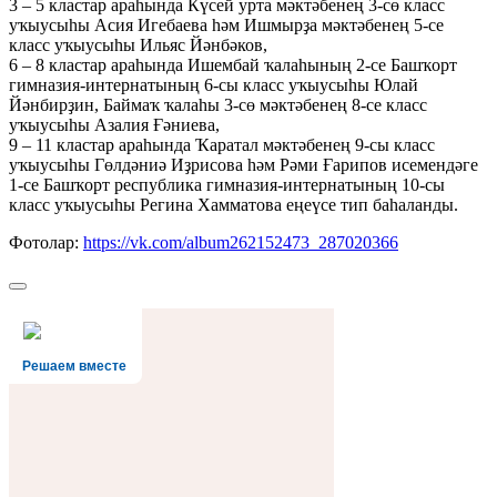
3 – 5 кластар араһында Күсей урта мәктәбенең 3-сө класс
уҡыусыһы Асия Игебаева һәм Ишмырҙа мәктәбенең 5-се
класс уҡыусыһы Ильяс Йәнбәков,
6 – 8 кластар араһында Ишембай ҡалаһының 2-се Башҡорт
гимназия-интернатының 6-сы класс уҡыусыһы Юлай
Йәнбирҙин, Баймаҡ ҡалаһы 3-сө мәктәбенең 8-се класс
уҡыусыһы Азалия Ғәниева,
9 – 11 кластар араһында Ҡаратал мәктәбенең 9-сы класс
уҡыусыһы Гөлдәниә Иҙрисова һәм Рәми Ғарипов исемендәге
1-се Башҡорт республика гимназия-интернатының 10-сы
класс уҡыусыһы Регина Хамматова еңеүсе тип баһаланды.
Фотолар:
https://vk.com/album262152473_287020366
Решаем вместе