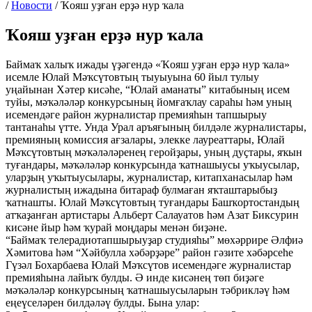
/
Новости
/
Ҡояш уҙған ерҙә нур ҡала
Ҡояш уҙған ерҙә нур ҡала
Баймаҡ халыҡ ижады үҙәгендә «Ҡояш уҙған ерҙә нур ҡала»
исемле Юлай Мәҡсүтовтың тыуыуына 60 йыл тулыу
уңайынан Хәтер кисәһе, “Юлай аманаты” китабының исем
туйы, мәҡәләләр конкурсының йомғаҡлау сараһы һәм уның
исемендәге район журналистар премияһын тапшырыу
тантанаһы үтте. Унда Урал аръяғының билдәле журналистары,
премияның комиссия ағзалары, элекке лауреаттары, Юлай
Мәҡсүтовтың мәҡәләләренең геройҙары, уның дуҫтары, яҡын
туғандары, мәҡәләләр конкурсында ҡатнашыусы уҡыусылар,
уларҙың уҡытыусылары, журналистар, китапханасылар һәм
журналистың ижадына битараф булмаған яҡташтарыбыҙ
ҡатнашты. Юлай Мәҡсүтовтың туғандары Башҡортостандың
атҡаҙанған артистары Альберт Салауатов һәм Азат Биксурин
кисәне йыр һәм ҡурай моңдары менән биҙәне.
“Баймаҡ телерадиотапшырыуҙар студияһы” мөхәррире Әлфиә
Хәмитова һәм “Хәйбулла хәбәрҙәре” район гәзите хәбәрсеһе
Гүзәл Бохарбаева Юлай Мәҡсүтов исемендәге журналистар
премияһына лайыҡ булды. Ә инде кисәнең төп биҙәге
мәҡәләләр конкурсының ҡатнашыусыларын тәбрикләү һәм
еңеүселәрен билдәләү булды. Бына улар: