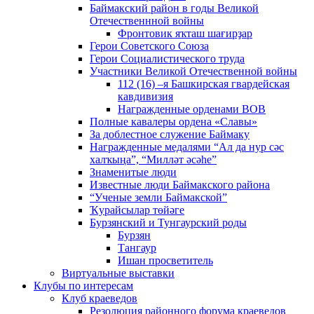
Баймакский район в годы Великой
Отечественнной войны
Фронтовик яҡташ шағирҙар
Герои Советского Союза
Герои Социалистического труда
Участники Великой Отечественной войны
112 (16) –я Башкирская гвардейская
кавдивизия
Награжденные орденами ВОВ
Полные кавалеры ордена «Славы»
За доблестное служение Баймаку
Награжденные медалями “Ал да нур сәс
халҡыңа”, “Милләт әсәһе”
Знаменитые люди
Известные люди Баймакского района
“Ученые земли Баймакской”
Ҡурайсылар төйәге
Бурзянский и Тунгаурский роды
Бурзян
Тангаур
Ишан просветитель
Виртуальные выставки
Клубы по интересам
Клуб краеведов
Резолюция районного форума краеведов