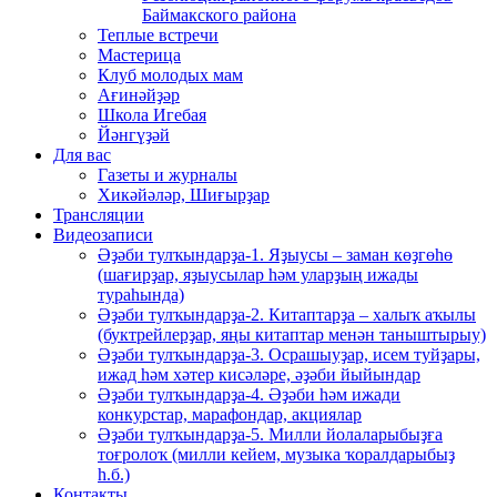
Баймакского района
Теплые встречи
Мастерица
Клуб молодых мам
Ағинәйҙәр
Школа Игебая
Йәнгүҙәй
Для вас
Газеты и журналы
Хикәйәләр, Шиғырҙар
Трансляции
Видеозаписи
Әҙәби тулҡындарҙа-1. Яҙыусы – заман көҙгөһө
(шағирҙар, яҙыусылар һәм уларҙың ижады
тураһында)
Әҙәби тулҡындарҙа-2. Китаптарҙа – халыҡ аҡылы
(буктрейлерҙар, яңы китаптар менән таныштырыу)
Әҙәби тулҡындарҙа-3. Осрашыуҙар, исем туйҙары,
ижад һәм хәтер кисәләре, әҙәби йыйындар
Әҙәби тулҡындарҙа-4. Әҙәби һәм ижади
конкурстар, марафондар, акциялар
Әҙәби тулҡындарҙа-5. Милли йолаларыбыҙға
тоғролоҡ (милли кейем, музыка ҡоралдарыбыҙ
һ.б.)
Контакты