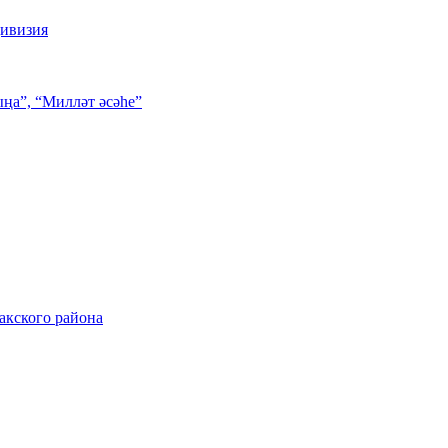
дивизия
ңа”, “Милләт әсәһе”
акского района