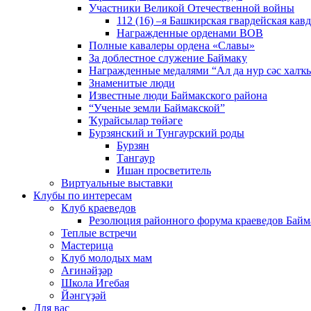
Участники Великой Отечественной войны
112 (16) –я Башкирская гвардейская кав
Награжденные орденами ВОВ
Полные кавалеры ордена «Славы»
За доблестное служение Баймаку
Награжденные медалями “Ал да нур сәс халҡы
Знаменитые люди
Известные люди Баймакского района
“Ученые земли Баймакской”
Ҡурайсылар төйәге
Бурзянский и Тунгаурский роды
Бурзян
Тангаур
Ишан просветитель
Виртуальные выставки
Клубы по интересам
Клуб краеведов
Резолюция районного форума краеведов Байм
Теплые встречи
Мастерица
Клуб молодых мам
Ағинәйҙәр
Школа Игебая
Йәнгүҙәй
Для вас