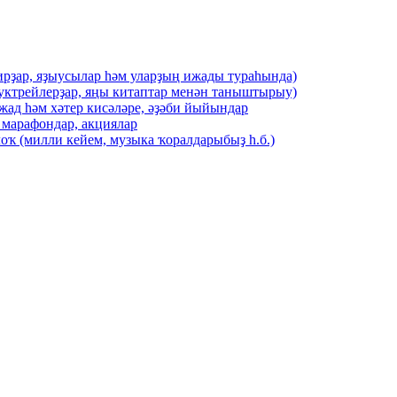
ирҙар, яҙыусылар һәм уларҙың ижады тураһында)
буктрейлерҙар, яңы китаптар менән таныштырыу)
жад һәм хәтер кисәләре, әҙәби йыйындар
 марафондар, акциялар
оҡ (милли кейем, музыка ҡоралдарыбыҙ һ.б.)