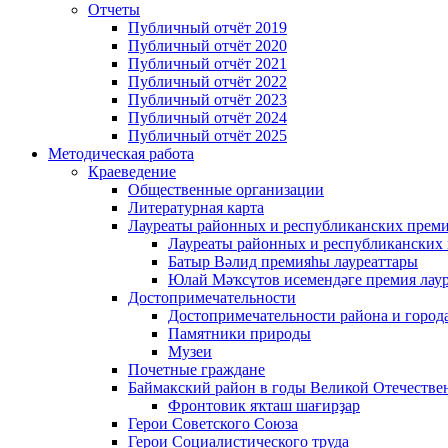
Отчеты
Публичный отчёт 2019
Публичный отчёт 2020
Публичный отчёт 2021
Публичный отчёт 2022
Публичный отчёт 2023
Публичный отчёт 2024
Публичный отчёт 2025
Методическая работа
Краеведение
Общественные организации
Литературная карта
Лауреаты районных и республиканских прем
Лауреаты районных и республиканских
Батыр Вәлид премияһы лауреаттары
Юлай Мәҡсүтов исемендәге премия лау
Достопримечательности
Достопримечательности района и город
Памятники природы
Музеи
Почетные граждане
Баймакский район в годы Великой Отечеств
Фронтовик яҡташ шағирҙар
Герои Советского Союза
Герои Социалистического труда