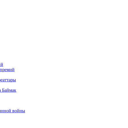
ий
 премий
реаттары
а Баймак
еннной войны