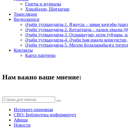
Газеты и журналы
Хикәйәләр, Шиғырҙар
Трансляции
Видеозаписи
Әҙәби тулҡындарҙа-1. Яҙыусы – заман көҙгөһө (шағ
Әҙәби тулҡындарҙа-2. Китаптарҙа – халыҡ аҡылы (
Әҙәби тулҡындарҙа-3. Осрашыуҙар, исем туйҙары, и
Әҙәби тулҡындарҙа-4. Әҙәби һәм ижади конкурстар,
Әҙәби тулҡындарҙа-5. Милли йолаларыбыҙға тоғрол
Контакты
Карта партнера
Нам важно ваше мнение:
Интернет-приемная
СВО: Библиотека информирует
Афиша
Новости