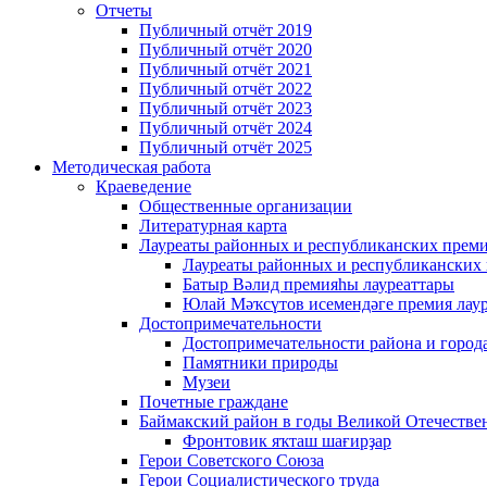
Отчеты
Публичный отчёт 2019
Публичный отчёт 2020
Публичный отчёт 2021
Публичный отчёт 2022
Публичный отчёт 2023
Публичный отчёт 2024
Публичный отчёт 2025
Методическая работа
Краеведение
Общественные организации
Литературная карта
Лауреаты районных и республиканских прем
Лауреаты районных и республиканских
Батыр Вәлид премияһы лауреаттары
Юлай Мәҡсүтов исемендәге премия лау
Достопримечательности
Достопримечательности района и город
Памятники природы
Музеи
Почетные граждане
Баймакский район в годы Великой Отечеств
Фронтовик яҡташ шағирҙар
Герои Советского Союза
Герои Социалистического труда