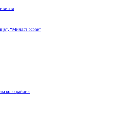
дивизия
ңа”, “Милләт әсәһе”
акского района