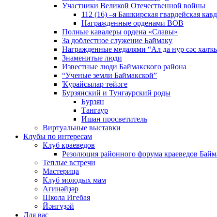
Участники Великой Отечественной войны
112 (16) –я Башкирская гвардейская кав
Награжденные орденами ВОВ
Полные кавалеры ордена «Славы»
За доблестное служение Баймаку
Награжденные медалями “Ал да нур сәс халҡы
Знаменитые люди
Известные люди Баймакского района
“Ученые земли Баймакской”
Ҡурайсылар төйәге
Бурзянский и Тунгаурский роды
Бурзян
Тангаур
Ишан просветитель
Виртуальные выставки
Клубы по интересам
Клуб краеведов
Резолюция районного форума краеведов Байм
Теплые встречи
Мастерица
Клуб молодых мам
Ағинәйҙәр
Школа Игебая
Йәнгүҙәй
Для вас