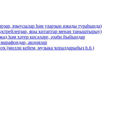
ирҙар, яҙыусылар һәм уларҙың ижады тураһында)
буктрейлерҙар, яңы китаптар менән таныштырыу)
жад һәм хәтер кисәләре, әҙәби йыйындар
 марафондар, акциялар
оҡ (милли кейем, музыка ҡоралдарыбыҙ һ.б.)