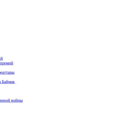
ий
 премий
реаттары
а Баймак
еннной войны