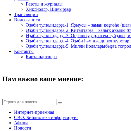
Газеты и журналы
Хикәйәләр, Шиғырҙар
Трансляции
Видеозаписи
Әҙәби тулҡындарҙа-1. Яҙыусы – заман көҙгөһө (шағ
Әҙәби тулҡындарҙа-2. Китаптарҙа – халыҡ аҡылы (
Әҙәби тулҡындарҙа-3. Осрашыуҙар, исем туйҙары, и
Әҙәби тулҡындарҙа-4. Әҙәби һәм ижади конкурстар,
Әҙәби тулҡындарҙа-5. Милли йолаларыбыҙға тоғрол
Контакты
Карта партнера
Нам важно ваше мнение:
Интернет-приемная
СВО: Библиотека информирует
Афиша
Новости