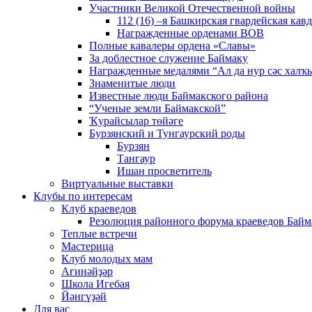
Участники Великой Отечественной войны
112 (16) –я Башкирская гвардейская кав
Награжденные орденами ВОВ
Полные кавалеры ордена «Славы»
За доблестное служение Баймаку
Награжденные медалями “Ал да нур сәс халҡы
Знаменитые люди
Известные люди Баймакского района
“Ученые земли Баймакской”
Ҡурайсылар төйәге
Бурзянский и Тунгаурский роды
Бурзян
Тангаур
Ишан просветитель
Виртуальные выставки
Клубы по интересам
Клуб краеведов
Резолюция районного форума краеведов Байм
Теплые встречи
Мастерица
Клуб молодых мам
Ағинәйҙәр
Школа Игебая
Йәнгүҙәй
Для вас