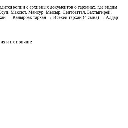
дится копии с архивных документов о тарханах, где видим
Юсуп, Максют, Мансур, Мысыр, Сеитбаттал, Бахтыгирей,
хан → Кадырбак тархан → Исекей тархан (4 сына) → Алдар
ния и их причин: