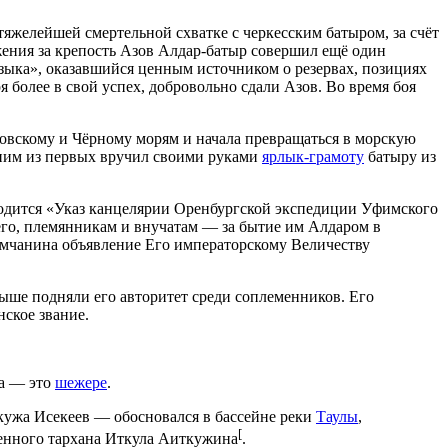
тяжелейшей смертельной схватке с черкесским батыром, за счёт
жения за крепость Азов Алдар-батыр совершил ещё один
языка», оказавшийся ценным источником о резервах, позициях
я более в свой успех, добровольно сдали Азов. Во время боя
зовскому и Чёрному морям и начала превращаться в морскую
дним из первых вручил своими руками
ярлык-грамоту
батыру из
одится «Указ канцелярии Оренбургской экспедиции Уфимского
его, племянникам и внучатам — за бытие им Алдаром в
рымчанина объявление Его императорскому Величеству
выше подняли его авторитет среди соплеменников. Его
ское звание.
ва — это
шежере
.
ткужа Исекеев — обосновался в бассейне реки
Таулы
,
[
венного тархана Иткула Аиткужина
.