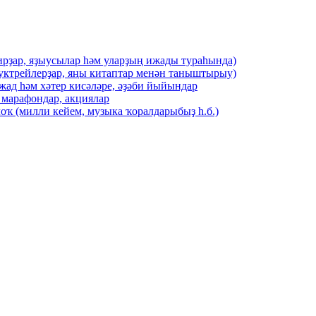
ирҙар, яҙыусылар һәм уларҙың ижады тураһында)
буктрейлерҙар, яңы китаптар менән таныштырыу)
жад һәм хәтер кисәләре, әҙәби йыйындар
 марафондар, акциялар
оҡ (милли кейем, музыка ҡоралдарыбыҙ һ.б.)