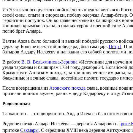
Из 70-тысячного русского войска честь представлять всю Росс
своей силы, опыта и сноровки, победу одержал Алдар-батыр. 
геройский поступок. Он во главе нескольких башкирских воино
конников крымского хана, о планах турок и военной силе Азовск
погиб брат Алдара.
Взятие Азова было большой и важной победой русского войска
державу. Больше всех этой победе рад был сам царь
Пётр I
. При
батыров Алдару Исекееву и наградил его саблей с золотыми н
В работе
В. В. Вельяминова-Зернова
«Источники для изучения 
уезда тарханам и башкирам 1734 году, декабря 24. Ногайской 
Крымском и Азовском походах, за три полученные им раны, за
блаженные и вечные славы, достойные памяти государю импер
После возвращения из
Азовского похода
слава, военные подвиг
признали воином-мужем, равным деду Кадырбеку и отцу Исянги
Родословная
Тарханство — это дворянство. Алдар Исекеев был потомстве
Родовое гнездо Алдара Исекеева — деревня Алдарово на
реке 
притоке
Сакмары
. С середины XVIII века деревня Аиткужино 