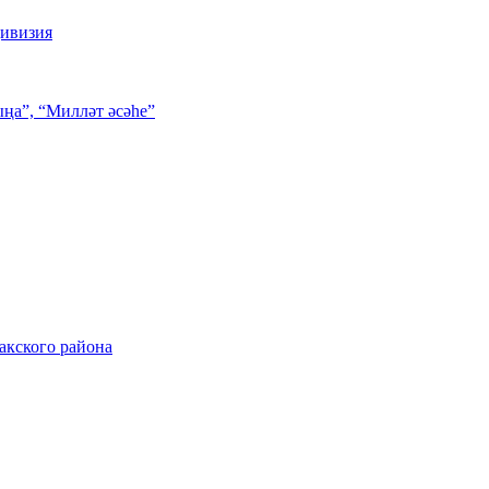
дивизия
ңа”, “Милләт әсәһе”
акского района