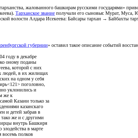
тарханства, жалованного башкирам русскими государями» приво
кеева).
Тарханское звание
получали его сыновья: Мурат, Муса, 
кой волости Алдара Исекеева: Байсары тархан → Байбахты тар
ренбургской губернии
» оставил такое описание событий восста
04 году в декабре
 ко оному поданы
ева, которой с них
х людей, в их жилищах
ских на одном у себя
кирь<121> поголовно,
нно уклонились и
м же к
самой Казани только за
ждениями казанскаго
ен и детей забрав в
 тако же и с другими
кирцы внутрь Башкиря
 злодейства в марте
м восемь полков