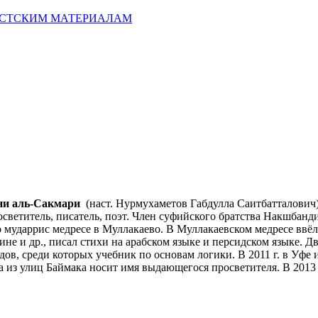
ИСТСКИМ МАТЕРИАЛАМ
ни аль-Сакмари
(наст. Нурмухаметов Габдулла Саитбатталович);
осветитель,
писатель, поэт. Член суфийского братства Накшбанд
о мударрис медресе в Муллакаево. В Муллакаевском медресе ввё
ине и др., писал стихи на арабском языке и персидском языке. 
удов, среди которых учебник по основам логики. В 2011 г. в Уф
из улиц Баймака носит имя выдающегося просветителя. В 2013 