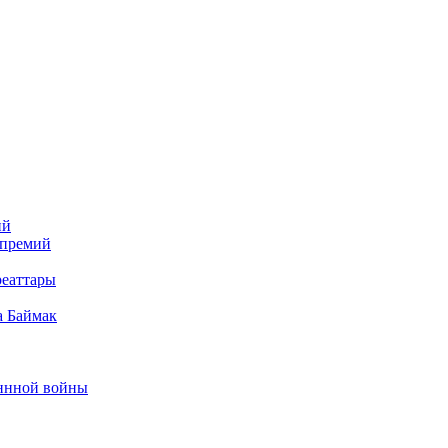
ий
 премий
реаттары
а Баймак
еннной войны