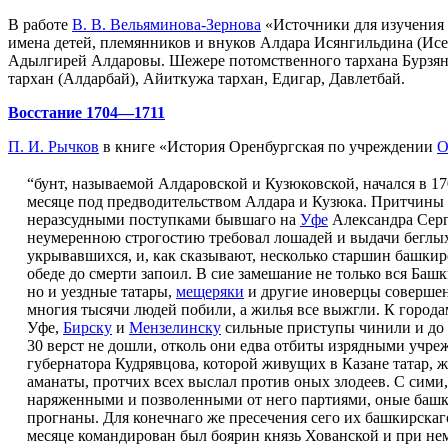
В работе
В. В. Вельяминова-Зернова
«Источники для изучения 
имена детей, племянников и внуков Алдара Исянгильдина (Исе
Адылгирей Алдаровы. Шежере потомственного тархана Бурзянс
тархан (Алдарбай), Айиткужа тархан, Едигар, Давлетбай.
Восстание 1704—1711
П. И. Рычков
в книге «История Оренбургская по учреждении
О
“бунт, называемой Алдаровской и Кузюковской, начался в 17
месяце под предводительством Алдара и Кузюка. Притчины
неразсудными поступками бывшаго на
Уфе
Александра Серге
неумеренною строгостию требовал лошадей и выдачи беглы
укрывавшихся, и, как сказывают, несколько старшин башкир
обеде до смерти запоил. В сие замешание не только вся Баш
но и уездные татары,
мещеряки
и другие иноверцы соверше
многия тысячи людей побили, а жилья все выжгли. К города
Уфе,
Бирску
и
Мензелинску
сильные приступы чинили и до 
30 верст не дошли, отколь они едва отбиты изрядными учре
губернатора Кудрявцова, которой живущих в Казане татар, ж
аманаты, протчих всех выслал против оных злодеев. С сими,
наряженными и позволенными от него партиями, оные баш
прогнаны. Для конечнаго же пресечения сего их башкирскаго
месяце командирован был боярин князь Хованской и при не