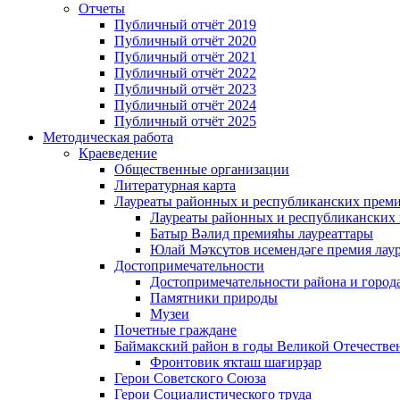
Отчеты
Публичный отчёт 2019
Публичный отчёт 2020
Публичный отчёт 2021
Публичный отчёт 2022
Публичный отчёт 2023
Публичный отчёт 2024
Публичный отчёт 2025
Методическая работа
Краеведение
Общественные организации
Литературная карта
Лауреаты районных и республиканских прем
Лауреаты районных и республиканских
Батыр Вәлид премияһы лауреаттары
Юлай Мәҡсүтов исемендәге премия лау
Достопримечательности
Достопримечательности района и город
Памятники природы
Музеи
Почетные граждане
Баймакский район в годы Великой Отечеств
Фронтовик яҡташ шағирҙар
Герои Советского Союза
Герои Социалистического труда