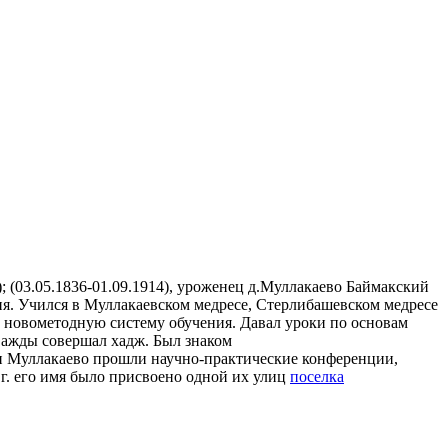
 (03.05.1836-01.09.1914), уроженец д.Муллакаево Баймакский
ия. Учился в Муллакаевском медресе, Стерлибашевском медресе
л новометодную систему обучения. Давал уроки по основам
Дважды совершал хадж. Был знаком
е и Муллакаево прошли научно-практические конференции,
г. его имя было присвоено одной их улиц
поселка