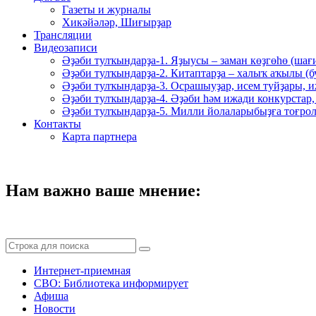
Газеты и журналы
Хикәйәләр, Шиғырҙар
Трансляции
Видеозаписи
Әҙәби тулҡындарҙа-1. Яҙыусы – заман көҙгөһө (шағ
Әҙәби тулҡындарҙа-2. Китаптарҙа – халыҡ аҡылы (
Әҙәби тулҡындарҙа-3. Осрашыуҙар, исем туйҙары, и
Әҙәби тулҡындарҙа-4. Әҙәби һәм ижади конкурстар,
Әҙәби тулҡындарҙа-5. Милли йолаларыбыҙға тоғрол
Контакты
Карта партнера
Нам важно ваше мнение:
Интернет-приемная
СВО: Библиотека информирует
Афиша
Новости