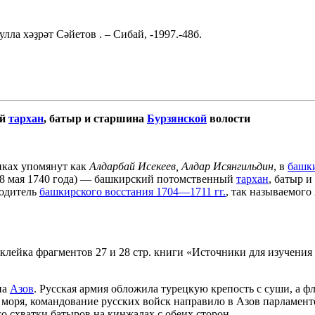
ла хәҙрәт Сәйетов . – Сибай, -1997.-48б.
.
ый
тархан
, батыр и старшина
Бурзянской
волости
никах упомянут как
Алдарбай Исекеев, Алдар Исянгильдин
, в
башк
 мая 1740 года) — башкирский потомственный
тархан
, батыр 
водитель
башкирского восстания 1704—1711 гг.
, так называемог
склейка фрагментов 27 и 28 стр. книги «Источники для изучени
на
Азов
. Русская армия обложила турецкую крепость с суши, а ф
моря, командование русских войск направило в Азов парламентё
со схватки батыров на кинжалах с обеих сторон.