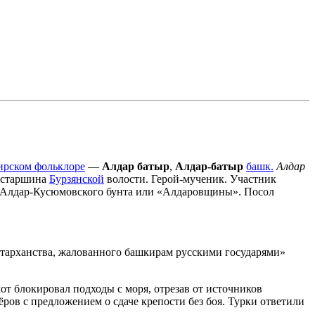
ирском фольклоре
—
Алдар батыр
,
Алдар-батыр
башк.
Алдар
и старшина
Бурзянской
волости. Герой-мученик. Участник
о Алдар-Кусюмовского бунта или «Алдаровщины». Посол
я тарханства, жалованного башкирам русскими государями»
лот блокировал подходы с моря, отрезав от источников
ров с предложением о сдаче крепости без боя. Турки ответили