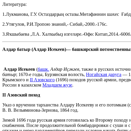
Литература:
1.Лукманова, Г.У. Остаздарҙың остазы.Мөтәфәннин шәхес Ғабдул
2.Утягулов, Р.И.Тропою знаний,- Сибай,-2000.-176с.
3.Яҡшыбаева ,Л.А. Халҡыбыҙ изгеләре.-Өфө: Китап,2014.-600б
Алдар батыр (Алдар Исекеев)— башкирский потомственн
Алдар Исекеев
(
башк.
Алдар Иҫәкәев
, также в русских источ
батыр
; 1670-е годы, Бурзянская волость,
Ногайская даруга
— 18
Крымского и
II Азовского
(1696) походов русской армии, пред
России в казахском
Младшем жузе
.
II Азовский поход
Указ о вручении тарханства Алдару Исекееву и его потомкам (
В. В. Вельяминова-Зернова, 1864 год.
Зимой 1696 года русская армия готовилась ко Второму походу 
снабжения. После продолжительной бомбардировки с суши и с 
отказом и через парламентёров передали условие начать битву 