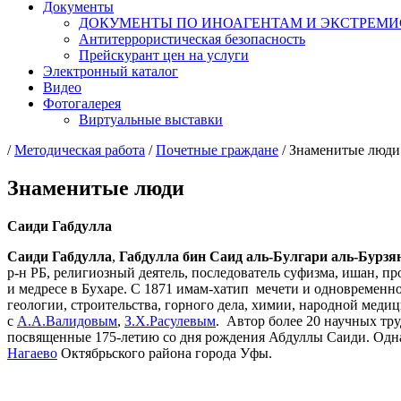
Документы
ДОКУМЕНТЫ ПО ИНОАГЕНТАМ И ЭКСТРЕМ
Антитеррористическая безопасность
Прейскурант цен на услуги
Электронный каталог
Видео
Фотогалерея
Виртуальные выставки
/
Методическая работа
/
Почетные граждане
/
Знаменитые люди
Знаменитые люди
Саиди Габдулла
Саиди Габдулла
,
Габдулла бин Саид аль-Булгари аль-Бурзя
р-н РБ, религиозный деятель, последователь суфизма, ишан, пр
и медресе в Бухаре. С 1871 имам-хатип мечети и одновременн
геологии, строительства, горного дела, химии, народной медиц
с
А.А.Валидовым
,
З.Х.Расулевым
. Автор более 20 научных тр
посвященные 175-летию со дня рождения Абдуллы Саиди. Одна 
Нагаево
Октябрьского района города Уфы.