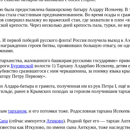
ию была предоставлена башкирскому батыру Алдару Исекееву. В 
Она стала счастливым предзнаменованием. Во время осады и сра
в совершил вылазку во вражеский стан, где захватили в плен «
ой крепости. Через несколько дней крепость пала, турки, не вер
. И первой победой русского флота! Россия получила выход к А
 награждении героев битвы, проявивших большую отвагу, он о
ожнами.
тарханства, жалованного башкирам русскими государями» прив
дороги
Бурзянской
волости 1) Тархану Алдарбаю Исекееву, детям 
 убивство сразившегося с ним черкашенина, за поимку языка к
атору Петру Первому».
и Алдара-батыра и грамота, полученная им из рук Петра I, ещё 
льде, ранее в Крымских походах за героизм получившим тархан
нным
тарханом
, и его потомки тоже. Родословная тархана Исекее
Кана
(сейчас именуется
Атиково
). Родной брат его — тархан Аи
известна как Иткулово, по имени сына Аиткужи, тоже наследст