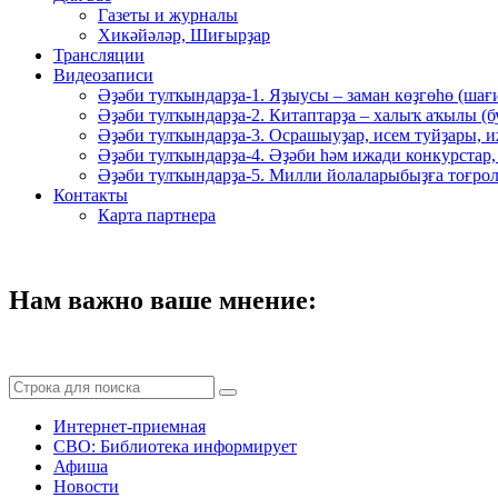
Газеты и журналы
Хикәйәләр, Шиғырҙар
Трансляции
Видеозаписи
Әҙәби тулҡындарҙа-1. Яҙыусы – заман көҙгөһө (шағ
Әҙәби тулҡындарҙа-2. Китаптарҙа – халыҡ аҡылы (
Әҙәби тулҡындарҙа-3. Осрашыуҙар, исем туйҙары, и
Әҙәби тулҡындарҙа-4. Әҙәби һәм ижади конкурстар,
Әҙәби тулҡындарҙа-5. Милли йолаларыбыҙға тоғрол
Контакты
Карта партнера
Нам важно ваше мнение:
Интернет-приемная
СВО: Библиотека информирует
Афиша
Новости