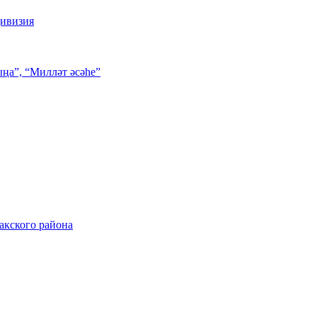
дивизия
ңа”, “Милләт әсәһе”
акского района