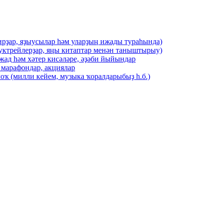
ирҙар, яҙыусылар һәм уларҙың ижады тураһында)
буктрейлерҙар, яңы китаптар менән таныштырыу)
жад һәм хәтер кисәләре, әҙәби йыйындар
 марафондар, акциялар
оҡ (милли кейем, музыка ҡоралдарыбыҙ һ.б.)