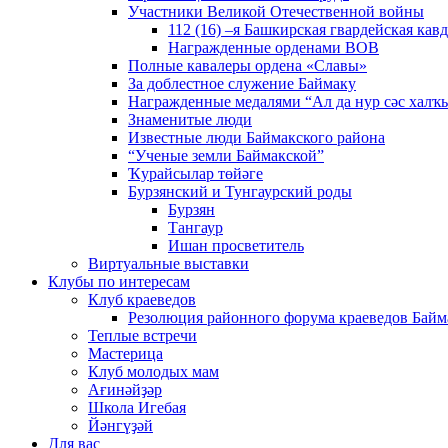
Участники Великой Отечественной войны
112 (16) –я Башкирская гвардейская кав
Награжденные орденами ВОВ
Полные кавалеры ордена «Славы»
За доблестное служение Баймаку
Награжденные медалями “Ал да нур сәс халҡы
Знаменитые люди
Известные люди Баймакского района
“Ученые земли Баймакской”
Ҡурайсылар төйәге
Бурзянский и Тунгаурский роды
Бурзян
Тангаур
Ишан просветитель
Виртуальные выставки
Клубы по интересам
Клуб краеведов
Резолюция районного форума краеведов Байм
Теплые встречи
Мастерица
Клуб молодых мам
Ағинәйҙәр
Школа Игебая
Йәнгүҙәй
Для вас