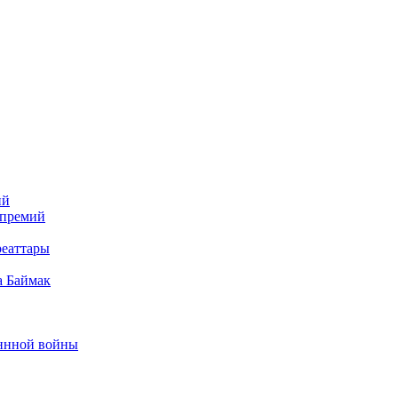
ий
 премий
реаттары
а Баймак
еннной войны