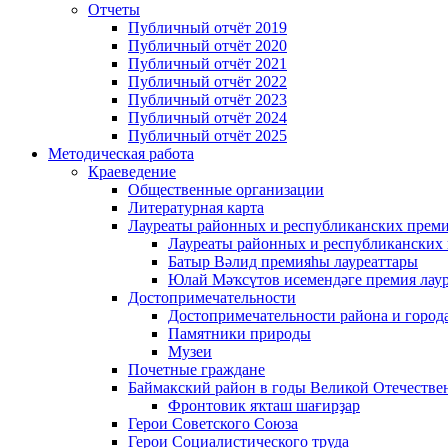
Отчеты
Публичный отчёт 2019
Публичный отчёт 2020
Публичный отчёт 2021
Публичный отчёт 2022
Публичный отчёт 2023
Публичный отчёт 2024
Публичный отчёт 2025
Методическая работа
Краеведение
Общественные организации
Литературная карта
Лауреаты районных и республиканских прем
Лауреаты районных и республиканских
Батыр Вәлид премияһы лауреаттары
Юлай Мәҡсүтов исемендәге премия лау
Достопримечательности
Достопримечательности района и город
Памятники природы
Музеи
Почетные граждане
Баймакский район в годы Великой Отечеств
Фронтовик яҡташ шағирҙар
Герои Советского Союза
Герои Социалистического труда