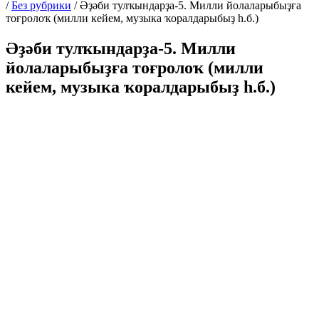
/
Без рубрики
/
Әҙәби тулҡындарҙа-5. Милли йолаларыбыҙға
тоғролоҡ (милли кейем, музыка ҡоралдарыбыҙ һ.б.)
Әҙәби тулҡындарҙа-5. Милли
йолаларыбыҙға тоғролоҡ (милли
кейем, музыка ҡоралдарыбыҙ һ.б.)