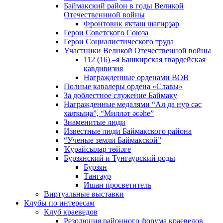
Баймакский район в годы Великой
Отечественнной войны
Фронтовик яҡташ шағирҙар
Герои Советского Союза
Герои Социалистического труда
Участники Великой Отечественной войны
112 (16) –я Башкирская гвардейская
кавдивизия
Награжденные орденами ВОВ
Полные кавалеры ордена «Славы»
За доблестное служение Баймаку
Награжденные медалями “Ал да нур сәс
халҡыңа”, “Милләт әсәһе”
Знаменитые люди
Известные люди Баймакского района
“Ученые земли Баймакской”
Ҡурайсылар төйәге
Бурзянский и Тунгаурский роды
Бурзян
Тангаур
Ишан просветитель
Виртуальные выставки
Клубы по интересам
Клуб краеведов
Резолюция районного форума краеведов