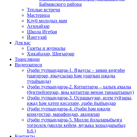
Баймакского района
Теплые встречи
Мастерица
Клуб молодых мам
Ағинәйҙәр
Школа Игебая
Йәнгүҙәй
Для вас
Газеты и журналы
Хикәйәләр, Шиғырҙар
Трансляции
Видеозаписи
Әҙәби тулҡындарҙа-1. Яҙыусы – заман көҙгөһө
(шағирҙар, яҙыусылар һәм уларҙың ижады
тураһында)
Әҙәби тулҡындарҙа-2. Китаптарҙа – халыҡ аҡылы
(буктрейлерҙар, яңы китаптар менән таныштырыу)
Әҙәби тулҡындарҙа-3. Осрашыуҙар, исем туйҙары,
ижад һәм хәтер кисәләре, әҙәби йыйындар
Әҙәби тулҡындарҙа-4. Әҙәби һәм ижади
конкурстар, марафондар, акциялар
Әҙәби тулҡындарҙа-5. Милли йолаларыбыҙға
тоғролоҡ (милли кейем, музыка ҡоралдарыбыҙ
һ.б.)
Контакты