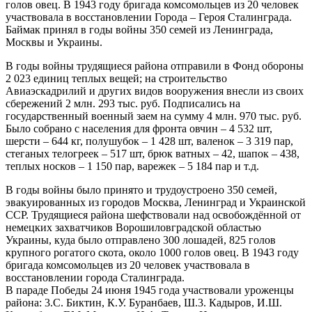
голов овец. В 1943 году бригада комсомольцев из 20 человек
участвовала в восстановлении Города – Героя Сталинграда.
Баймак принял в годы войны 350 семей из Ленинграда,
Москвы и Украины.
В годы войны трудящиеся района отправили в Фонд обороны
2 023 единиц теплых вещей; на строительство
Авиаэскадрилий и других видов вооружения внесли из своих
сбережений 2 млн. 293 тыс. руб. Подписались на
государственный военный заем на сумму 4 млн. 970 тыс. руб.
Было собрано с населения для фронта овчин – 4 532 шт,
шерсти – 644 кг, полушубок – 1 428 шт, валенок – 3 319 пар,
стеганых телогреек – 517 шт, брюк ватных – 42, шапок – 438,
теплых носков – 1 150 пар, варежек – 5 184 пар и т.д.
В годы войны было принято и трудоустроено 350 семей,
эвакуированных из городов Москва, Ленинград и Украинской
ССР. Трудящиеся района шефствовали над освобождённой от
немецких захватчиков Ворошиловградской областью
Украины, куда было отправлено 300 лошадей, 825 голов
крупного рогатого скота, около 1000 голов овец. В 1943 году
бригада комсомольцев из 20 человек участвовала в
восстановлении города Сталинграда.
В параде Победы 24 июня 1945 года участвовали уроженцы
района: 3.С. Биктин, К.У. Буранбаев, Ш.3. Кадыров, И.Ш.