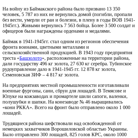
На войну из Баймакского района было призвано 13 350
человек, 5 787 из них не вернулись домой (погибли, пропали
без вести, умерли от ран и болезни, в плену в годы ВОВ 1941-
1945гг.). Живыми вернулись 7 563 бойца. Более 3 500 солдат и
офицеров были награждены орденами и медалями.
Баймак в 1941-1945гг. стал одним из регионов обеспечения
фронта воинами, цветными металлами и
сельскохозяйственной продукцией. В 1943 году предприятия
треста «
Башзолото
», расположенные на территории района,
дали государству 496 кг золота, 27 630 кг серебра. Тубинское
рудоуправление дало в 1941-1945 гг. 12 878 кг золота,
Семеновская ЗИФ – 4 817 кг золота.
На предприятиях местной промышленности изготавливали
военные фургоны, сани, сбруи для лошадей. В Темясове и
Юлуке на кожзаводах и промартеле шили сапоги, валенки,
полушубки и шапки. На конезаводе № 46 выращивались
«кони РККА». Всего на фронт было отправлено около 1 000
лошадей.
Трудящиеся района шефствовали над освобожденной от
немецких захватчиков Ворошиловской областью Украины.
Было отправлено 300 лошадей, 825 голов КРС, около 1000