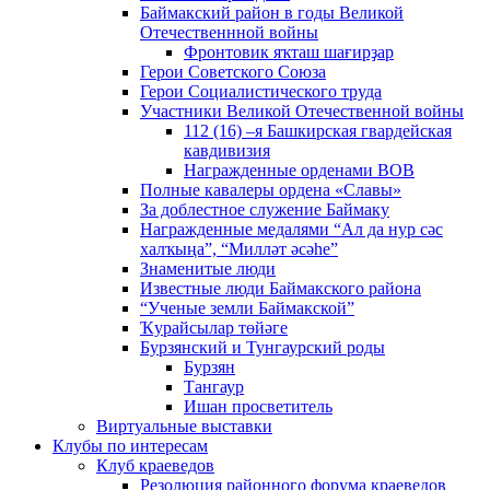
Баймакский район в годы Великой
Отечественнной войны
Фронтовик яҡташ шағирҙар
Герои Советского Союза
Герои Социалистического труда
Участники Великой Отечественной войны
112 (16) –я Башкирская гвардейская
кавдивизия
Награжденные орденами ВОВ
Полные кавалеры ордена «Славы»
За доблестное служение Баймаку
Награжденные медалями “Ал да нур сәс
халҡыңа”, “Милләт әсәһе”
Знаменитые люди
Известные люди Баймакского района
“Ученые земли Баймакской”
Ҡурайсылар төйәге
Бурзянский и Тунгаурский роды
Бурзян
Тангаур
Ишан просветитель
Виртуальные выставки
Клубы по интересам
Клуб краеведов
Резолюция районного форума краеведов