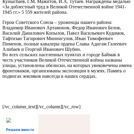
Кунысбаев, Г.М. Мажитов, И.А. Тутаев. Награждены медалью
«За доблестный труд в Великой Отечественной войне 1941-
1945 гг.» 5 559 жителей района.
Герои Советского Союза – уроженцы нашего района:
Владимир Иванович Артамонов, Федор Иванович Белов,
Василий Данилович Копылов, Павел Васильевич Кудимов,
Тафтизан Тагирович Миннигулов, Иван Тимофеевич
Пименов, полные кавалеры ордена Славы Адигам Галеевич
Алибаев и Георгий Иванович Шубин.
Во всех сельских населенных пунктах и городе Баймак в
честь участников Великой Отечественной войны названы
улицы, установлены обелиски, на которых увековечены имена
фронтовиков, организованы экспозиции в музеях. Память о
подвигах земляков навсегда в наших сердцах.
[/vc_column_text][/vc_column][/vc_row]
Решаем вместе