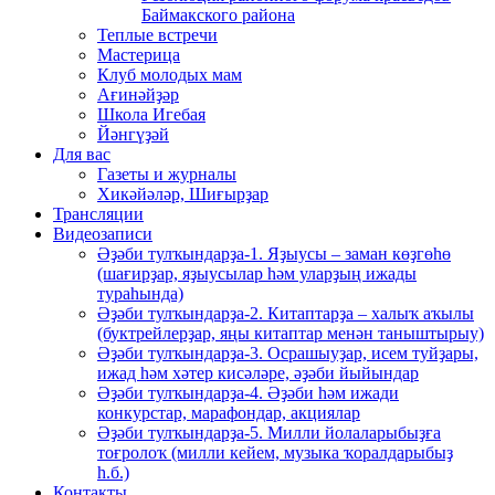
Баймакского района
Теплые встречи
Мастерица
Клуб молодых мам
Ағинәйҙәр
Школа Игебая
Йәнгүҙәй
Для вас
Газеты и журналы
Хикәйәләр, Шиғырҙар
Трансляции
Видеозаписи
Әҙәби тулҡындарҙа-1. Яҙыусы – заман көҙгөһө
(шағирҙар, яҙыусылар һәм уларҙың ижады
тураһында)
Әҙәби тулҡындарҙа-2. Китаптарҙа – халыҡ аҡылы
(буктрейлерҙар, яңы китаптар менән таныштырыу)
Әҙәби тулҡындарҙа-3. Осрашыуҙар, исем туйҙары,
ижад һәм хәтер кисәләре, әҙәби йыйындар
Әҙәби тулҡындарҙа-4. Әҙәби һәм ижади
конкурстар, марафондар, акциялар
Әҙәби тулҡындарҙа-5. Милли йолаларыбыҙға
тоғролоҡ (милли кейем, музыка ҡоралдарыбыҙ
һ.б.)
Контакты