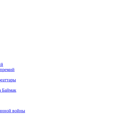
ий
 премий
реаттары
а Баймак
еннной войны