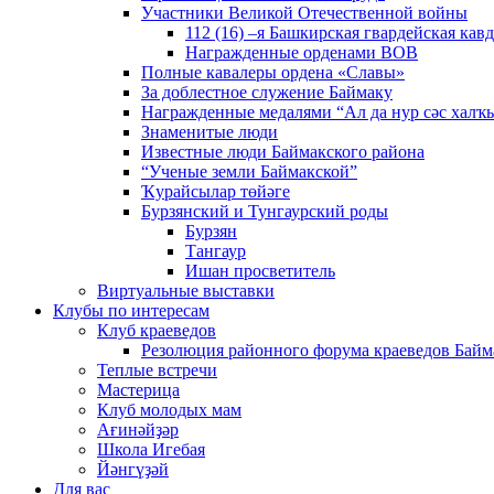
Участники Великой Отечественной войны
112 (16) –я Башкирская гвардейская кав
Награжденные орденами ВОВ
Полные кавалеры ордена «Славы»
За доблестное служение Баймаку
Награжденные медалями “Ал да нур сәс халҡы
Знаменитые люди
Известные люди Баймакского района
“Ученые земли Баймакской”
Ҡурайсылар төйәге
Бурзянский и Тунгаурский роды
Бурзян
Тангаур
Ишан просветитель
Виртуальные выставки
Клубы по интересам
Клуб краеведов
Резолюция районного форума краеведов Байм
Теплые встречи
Мастерица
Клуб молодых мам
Ағинәйҙәр
Школа Игебая
Йәнгүҙәй
Для вас