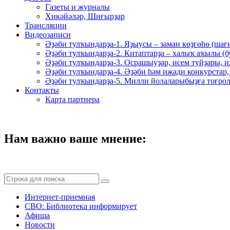
Газеты и журналы
Хикәйәләр, Шиғырҙар
Трансляции
Видеозаписи
Әҙәби тулҡындарҙа-1. Яҙыусы – заман көҙгөһө (шағ
Әҙәби тулҡындарҙа-2. Китаптарҙа – халыҡ аҡылы (
Әҙәби тулҡындарҙа-3. Осрашыуҙар, исем туйҙары, и
Әҙәби тулҡындарҙа-4. Әҙәби һәм ижади конкурстар,
Әҙәби тулҡындарҙа-5. Милли йолаларыбыҙға тоғрол
Контакты
Карта партнера
Нам важно ваше мнение:
Интернет-приемная
СВО: Библиотека информирует
Афиша
Новости