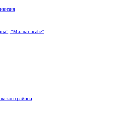
дивизия
ңа”, “Милләт әсәһе”
акского района