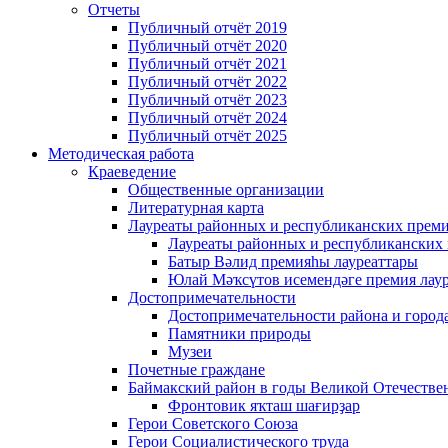
Отчеты
Публичный отчёт 2019
Публичный отчёт 2020
Публичный отчёт 2021
Публичный отчёт 2022
Публичный отчёт 2023
Публичный отчёт 2024
Публичный отчёт 2025
Методическая работа
Краеведение
Общественные организации
Литературная карта
Лауреаты районных и республиканских прем
Лауреаты районных и республиканских
Батыр Вәлид премияһы лауреаттары
Юлай Мәҡсүтов исемендәге премия лау
Достопримечательности
Достопримечательности района и город
Памятники природы
Музеи
Почетные граждане
Баймакский район в годы Великой Отечеств
Фронтовик яҡташ шағирҙар
Герои Советского Союза
Герои Социалистического труда