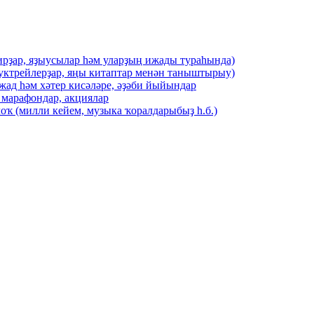
ирҙар, яҙыусылар һәм уларҙың ижады тураһында)
буктрейлерҙар, яңы китаптар менән таныштырыу)
жад һәм хәтер кисәләре, әҙәби йыйындар
 марафондар, акциялар
оҡ (милли кейем, музыка ҡоралдарыбыҙ һ.б.)