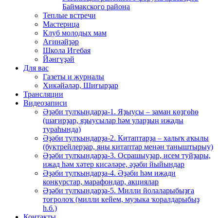
Баймакского района
Теплые встречи
Мастерица
Клуб молодых мам
Ағинәйҙәр
Школа Игебая
Йәнгүҙәй
Для вас
Газеты и журналы
Хикәйәләр, Шиғырҙар
Трансляции
Видеозаписи
Әҙәби тулҡындарҙа-1. Яҙыусы – заман көҙгөһө
(шағирҙар, яҙыусылар һәм уларҙың ижады
тураһында)
Әҙәби тулҡындарҙа-2. Китаптарҙа – халыҡ аҡылы
(буктрейлерҙар, яңы китаптар менән таныштырыу)
Әҙәби тулҡындарҙа-3. Осрашыуҙар, исем туйҙары,
ижад һәм хәтер кисәләре, әҙәби йыйындар
Әҙәби тулҡындарҙа-4. Әҙәби һәм ижади
конкурстар, марафондар, акциялар
Әҙәби тулҡындарҙа-5. Милли йолаларыбыҙға
тоғролоҡ (милли кейем, музыка ҡоралдарыбыҙ
һ.б.)
Контакты