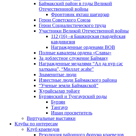
Баймакский район в годы Великой
Отечественнной войны
Фронтовик яҡташ шағирҙар
Герои Советского Союза
Герои Социалистического труда
Участники Великой Отечественной войны
112 (16) –я Башкирская гвардейская
кавдивизия
Награжденные орденами ВОВ
Полные кавалеры ордена «Славы»
За доблестное служение Баймаку
Награжденные медалями “Ал да нур сәс
халҡыңа”, “Милләт әсәһе”
Знаменитые люди
Известные люди Баймакского района
“Ученые земли Баймакской”
Ҡурайсылар төйәге
Бурзянский и Тунгаурский роды
Бурзян
Тангаур
Ишан просветитель
Виртуальные выставки
Клубы по интересам
Клуб краеведов
Резолюция районного форума краеведов