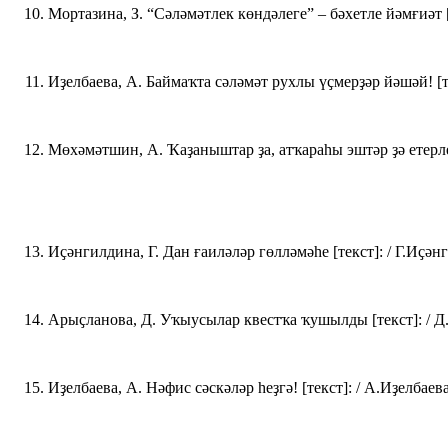
Мортазина, З. “Сәләмәтлек көндәлеге” – бәхетле йәмғиәт [те
Иҙелбаева, А. Баймаҡта сәләмәт рухлы үҫмерҙәр йәшәй! [тек
Мөхәмәтшин, А. Ҡаҙаныштар ҙа, атҡараһы эштәр ҙә етерлек 
Иҫәнгилдина, Г. Дан ғаиләләр гөлләмәһе [текст]: / Г.Иҫәнги
Арыҫланова, Д. Уҡыусылар квестҡа ҡушылды [текст]: / Д.Ар
Иҙелбаева, А. Нәфис сәскәләр һеҙгә! [текст]: / А.Иҙелбаева 