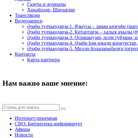
Газеты и журналы
Хикәйәләр, Шиғырҙар
Трансляции
Видеозаписи
Әҙәби тулҡындарҙа-1. Яҙыусы – заман көҙгөһө (шағ
Әҙәби тулҡындарҙа-2. Китаптарҙа – халыҡ аҡылы (
Әҙәби тулҡындарҙа-3. Осрашыуҙар, исем туйҙары, и
Әҙәби тулҡындарҙа-4. Әҙәби һәм ижади конкурстар,
Әҙәби тулҡындарҙа-5. Милли йолаларыбыҙға тоғрол
Контакты
Карта партнера
Нам важно ваше мнение:
Интернет-приемная
СВО: Библиотека информирует
Афиша
Новости