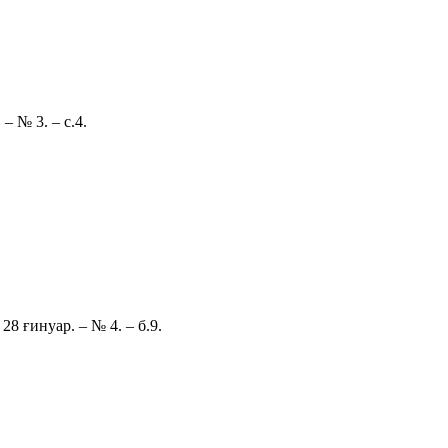
– № 3. – с.4.
8 ғинуар. – № 4. – б.9.