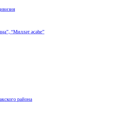
дивизия
ңа”, “Милләт әсәһе”
акского района