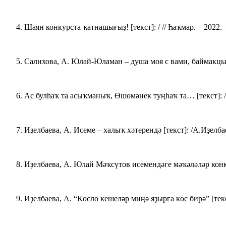
Шаян конкурста ҡатнашығыҙ! [текст]: / // Һаҡмар. – 2022. –
Салихова, А. Юлай-Юламан – душа моя с вами, баймакцы! [т
Ас булһаҡ та асыҡманыҡ, Өшөмәнек туңһаҡ та… [текст]: / //
Иҙелбаева, А. Исеме – халыҡ хәтерендә [текст]: /А.Иҙелбаев
Иҙелбаева, А. Юлай Мәҡсүтов исемендәге мәҡәләләр конкур
Иҙелбаева, А. “Көслө кешеләр миңә яҙырға көс бирә” [текст]