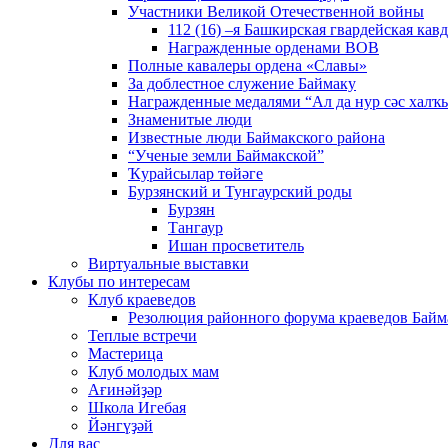
Участники Великой Отечественной войны
112 (16) –я Башкирская гвардейская кав
Награжденные орденами ВОВ
Полные кавалеры ордена «Славы»
За доблестное служение Баймаку
Награжденные медалями “Ал да нур сәс халҡы
Знаменитые люди
Известные люди Баймакского района
“Ученые земли Баймакской”
Ҡурайсылар төйәге
Бурзянский и Тунгаурский роды
Бурзян
Тангаур
Ишан просветитель
Виртуальные выставки
Клубы по интересам
Клуб краеведов
Резолюция районного форума краеведов Байм
Теплые встречи
Мастерица
Клуб молодых мам
Ағинәйҙәр
Школа Игебая
Йәнгүҙәй
Для вас