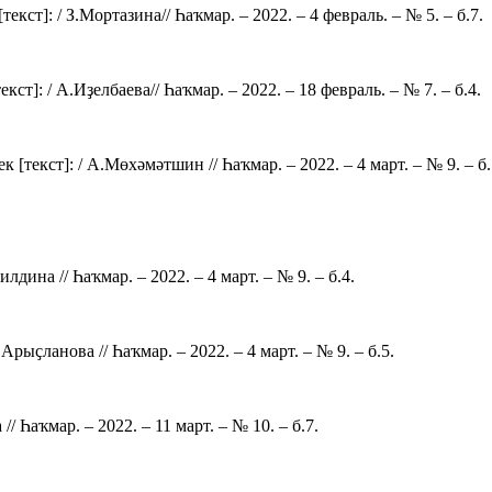
кст]: / З.Мортазина// Һаҡмар. – 2022. – 4 февраль. – № 5. – б.7.
ст]: / А.Иҙелбаева// Һаҡмар. – 2022. – 18 февраль. – № 7. – б.4.
[текст]: / А.Мөхәмәтшин // Һаҡмар. – 2022. – 4 март. – № 9. – б.
лдина // Һаҡмар. – 2022. – 4 март. – № 9. – б.4.
ыҫланова // Һаҡмар. – 2022. – 4 март. – № 9. – б.5.
// Һаҡмар. – 2022. – 11 март. – № 10. – б.7.