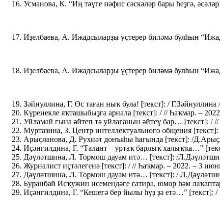
Усманова, К. “Иң тәүге нәфис сәскәләр бары һеҙгә, әсәләр!”
Иҙелбаева, А. Ижадсыларҙы үҫтерер биләмә булһын “Ижади м
Иҙелбаева, А. Ижадсыларҙы үҫтерер биләмә булһын “Ижади м
Зәйнуллина, Г. Өс таған ныҡ була! [текст]: / Г.Зәйнуллина /
Күренекле яҡташыбыҙға арнала [текст]: / // Һаҡмар. – 2022.
Уйламай ғына әйтеп тә уйлағанын әйтеү бар… [текст]: / // 
Муртазина, З. Центр интеллектуального общения [текст]: / 
Арыҫланова, Д. Рухиәт донъяһы һағында [текст]: /Д.Арыҫла
Иҫәнгилдина, Г. “Талант – уртаҡ барлыҡ халыҡҡа…” [текст]
Дәүләтшина, Л. Тормош дауам итә… [текст]: /Л.Дәүләтшина 
Журналист иҫтәлегенә [текст]: / // Һаҡмар. – 2022. – 3 июнь
Дәүләтшина, Л. Тормош дауам итә… [текст]: / Л.Дәүләтшина
Буранбай Исҡужин исемендәге сатира, юмор һәм лаҡаптар к
Иҫәнгилдина, Г. “Кешегә бер йылы һүҙ ҙә етә…” [текст]: / 