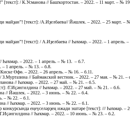
 [текст]: / К.Усманова // Башҡортостан. – 2022. – 11 март. – № 19.
айҙан”! [текст]: /А.Иҙелбаева// Йәшлек. – 2022. – 25 март. – № 
айҙан”! [текст]: / А.Иҙелбаева // Һаҡмар. – 2022. – 1 апрель. – 
/ Һаҡмар. – 2022. – 1 апрель. – № 13. – б.7.
 – 1 апрель. – № 13. – б.8.
Киске Өфө. – 2022. – 26 апрель. – № 16. – б.11.
З.Муртазина // Баймакский вестник. – 2022. – 27 мая. – № 21. – с
нова // Һаҡмар. – 2022. – 27 май. – № 21. – б.5.
: /Г.Иҫәнгилдина // Һаҡмар. – 2022. – 27 май. – № 21. – б.6.
// Йәшлек. – 2022. – 3 июнь. – № 22. – б.4.
. – № 22. – б.1.
 // Һаҡмар. – 2022. – 3 июнь. – № 22. – б.1.
онкурсында еңеүселәрҙең ижади эштәре [текст]: /// Һаҡмар. – 202
Г.Иҫәнгилдина // Һаҡмар. – 2022. – 10 июнь. – № 23. – б.2.