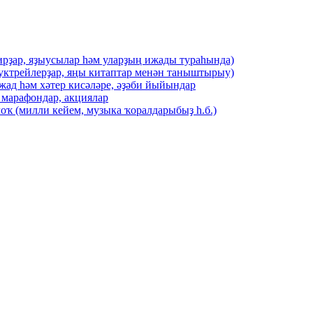
ирҙар, яҙыусылар һәм уларҙың ижады тураһында)
буктрейлерҙар, яңы китаптар менән таныштырыу)
жад һәм хәтер кисәләре, әҙәби йыйындар
 марафондар, акциялар
оҡ (милли кейем, музыка ҡоралдарыбыҙ һ.б.)