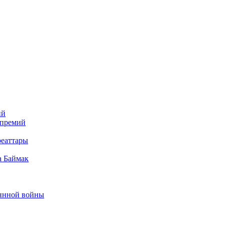
ий
 премий
реаттары
а Баймак
еннной войны