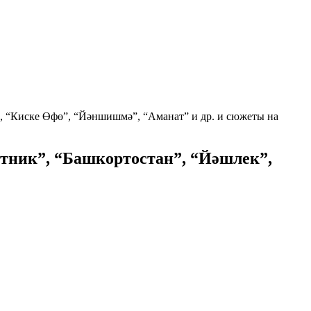
к”, “Киске Өфө”, “Йәншишмә”, “Аманат” и др. и сюжеты на
естник”, “Башкортостан”, “Йәшлек”,