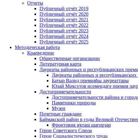
Отчеты
Публичный отчёт 2019
Публичный отчёт 2020
Публичный отчёт 2021
Публичный отчёт 2022
Публичный отчёт 2023
Публичный отчёт 2024
Публичный отчёт 2025
Методическая работа
Краеведение
Общественные организации
Литературная карта
Лауреаты районных и республиканских прем
Лауреаты районных и республиканских
Батыр Вәлид премияһы лауреаттары
Юлай Мәҡсүтов исемендәге премия лау
Достопримечательности
Достопримечательности района и город
Памятники природы
Музеи
Почетные граждане
Баймакский район в годы Великой Отечеств
Фронтовик яҡташ шағирҙар
Герои Советского Союза
Герои Социалистического труда