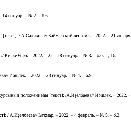
 14 ғинуар. – № 2. – б.6.
екст]: / А.Салихова// Баймакский вестник. – 2022. – 21 января. 
 Киске Өфө. – 2022. – 22 – 28 ғинуар. – № 3. – б.б.11, 16.
а// Йәшлек. – 2022. – 28 ғинуар. – № 4. – б.9.
сының положениеһы [текст]: /А.Иҙелбаева// Йәшлек. – 2022. – 2
: / А.Иҙелбаева// Һаҡмар. – 2022. – 4 февраль. – № 5. – б.3.