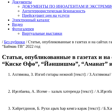
Документы
ДОКУМЕНТЫ ПО ИНОАГЕНТАМ И ЭКСТРЕМ
Антитеррористическая безопасность
Прейскурант цен на услуги
Электронный каталог
Видео
Фотогалерея
Виртуальные выставки
/
Без рубрики
/
Статьи, опубликованные в газетах и на сайтах 
“Баймак-ТВ” 2022 год
Статьи, опубликованные в газетах и на
“Киске Өфө”, “Йәншишмә”, “Аманат” и 
Ахтямова, З. Изгиб гитары нежной [текст]: / З.Ахтямова// 
Иҙелбаева, А. Исеме – халыҡ хәтерендә [текст]: / А.Иҙелбае
Хәйретдинов, Б. Рухи аҙыҡ һәр кемгә кәрәк [текст]: / Б.Хәй