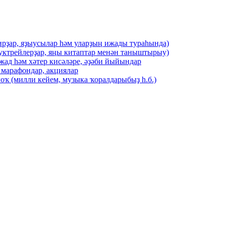
ирҙар, яҙыусылар һәм уларҙың ижады тураһында)
буктрейлерҙар, яңы китаптар менән таныштырыу)
жад һәм хәтер кисәләре, әҙәби йыйындар
 марафондар, акциялар
оҡ (милли кейем, музыка ҡоралдарыбыҙ һ.б.)