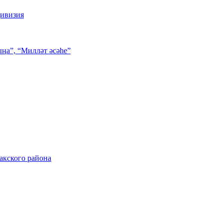
дивизия
ңа”, “Милләт әсәһе”
акского района