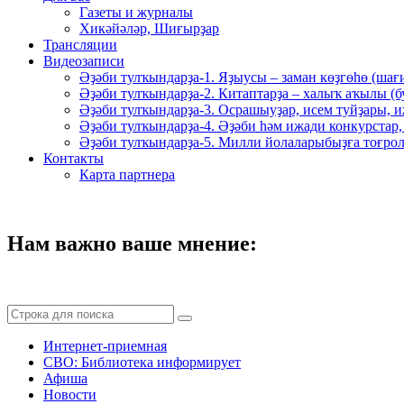
Газеты и журналы
Хикәйәләр, Шиғырҙар
Трансляции
Видеозаписи
Әҙәби тулҡындарҙа-1. Яҙыусы – заман көҙгөһө (шағ
Әҙәби тулҡындарҙа-2. Китаптарҙа – халыҡ аҡылы (
Әҙәби тулҡындарҙа-3. Осрашыуҙар, исем туйҙары, и
Әҙәби тулҡындарҙа-4. Әҙәби һәм ижади конкурстар,
Әҙәби тулҡындарҙа-5. Милли йолаларыбыҙға тоғрол
Контакты
Карта партнера
Нам важно ваше мнение:
Интернет-приемная
СВО: Библиотека информирует
Афиша
Новости