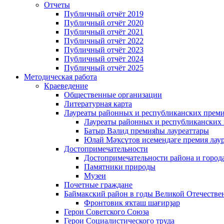
Отчеты
Публичный отчёт 2019
Публичный отчёт 2020
Публичный отчёт 2021
Публичный отчёт 2022
Публичный отчёт 2023
Публичный отчёт 2024
Публичный отчёт 2025
Методическая работа
Краеведение
Общественные организации
Литературная карта
Лауреаты районных и республиканских прем
Лауреаты районных и республиканских
Батыр Вәлид премияһы лауреаттары
Юлай Мәҡсүтов исемендәге премия лау
Достопримечательности
Достопримечательности района и город
Памятники природы
Музеи
Почетные граждане
Баймакский район в годы Великой Отечеств
Фронтовик яҡташ шағирҙар
Герои Советского Союза
Герои Социалистического труда