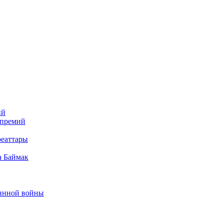
ий
 премий
реаттары
а Баймак
еннной войны