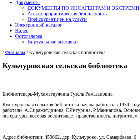
Документы
ДОКУМЕНТЫ ПО ИНОАГЕНТАМ И ЭКСТРЕМ
Антитеррористическая безопасность
Прейскурант цен на услуги
Электронный каталог
Видео
Фотогалерея
Виртуальные выставки
/
Филиалы
/
Кульчуровская сельская библиотека
Кульчуровская сельская библиотека
Библиотекарь-Мухаметкужина Гузель Рамазановна
Кульчуровская сельская библиотека начала работать в 1930 го
работали А.Сиражетдинова, Г.Янтурина, Р.Маннапова. Основна
литературы, которая воспитывает нравственность, патриотизм,
Адрес библиотеки: 453662, дер. Кульчурово, ул. Самарбаева, 6