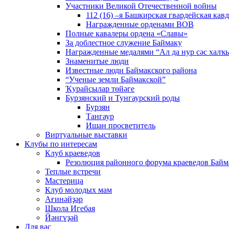
Участники Великой Отечественной войны
112 (16) –я Башкирская гвардейская кав
Награжденные орденами ВОВ
Полные кавалеры ордена «Славы»
За доблестное служение Баймаку
Награжденные медалями “Ал да нур сәс халҡы
Знаменитые люди
Известные люди Баймакского района
“Ученые земли Баймакской”
Ҡурайсылар төйәге
Бурзянский и Тунгаурский роды
Бурзян
Тангаур
Ишан просветитель
Виртуальные выставки
Клубы по интересам
Клуб краеведов
Резолюция районного форума краеведов Байм
Теплые встречи
Мастерица
Клуб молодых мам
Ағинәйҙәр
Школа Игебая
Йәнгүҙәй
Для вас