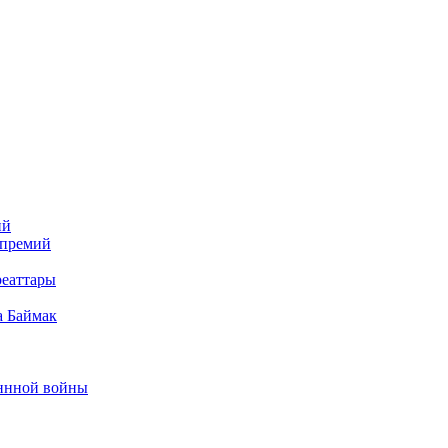
ий
 премий
реаттары
а Баймак
еннной войны