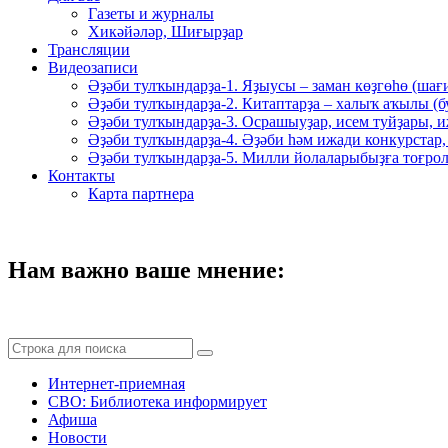
Газеты и журналы
Хикәйәләр, Шиғырҙар
Трансляции
Видеозаписи
Әҙәби тулҡындарҙа-1. Яҙыусы – заман көҙгөһө (шағ
Әҙәби тулҡындарҙа-2. Китаптарҙа – халыҡ аҡылы (
Әҙәби тулҡындарҙа-3. Осрашыуҙар, исем туйҙары, и
Әҙәби тулҡындарҙа-4. Әҙәби һәм ижади конкурстар,
Әҙәби тулҡындарҙа-5. Милли йолаларыбыҙға тоғрол
Контакты
Карта партнера
Нам важно ваше мнение:
Интернет-приемная
СВО: Библиотека информирует
Афиша
Новости