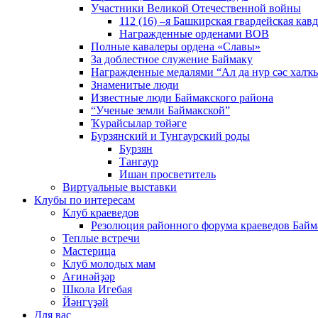
Участники Великой Отечественной войны
112 (16) –я Башкирская гвардейская кав
Награжденные орденами ВОВ
Полные кавалеры ордена «Славы»
За доблестное служение Баймаку
Награжденные медалями “Ал да нур сәс халҡы
Знаменитые люди
Известные люди Баймакского района
“Ученые земли Баймакской”
Ҡурайсылар төйәге
Бурзянский и Тунгаурский роды
Бурзян
Тангаур
Ишан просветитель
Виртуальные выставки
Клубы по интересам
Клуб краеведов
Резолюция районного форума краеведов Байм
Теплые встречи
Мастерица
Клуб молодых мам
Ағинәйҙәр
Школа Игебая
Йәнгүҙәй
Для вас