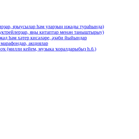
ирҙар, яҙыусылар һәм уларҙың ижады тураһында)
буктрейлерҙар, яңы китаптар менән таныштырыу)
жад һәм хәтер кисәләре, әҙәби йыйындар
 марафондар, акциялар
оҡ (милли кейем, музыка ҡоралдарыбыҙ һ.б.)