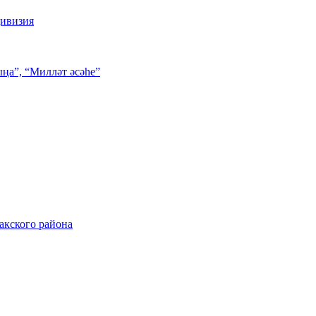
дивизия
ңа”, “Милләт әсәһе”
акского района