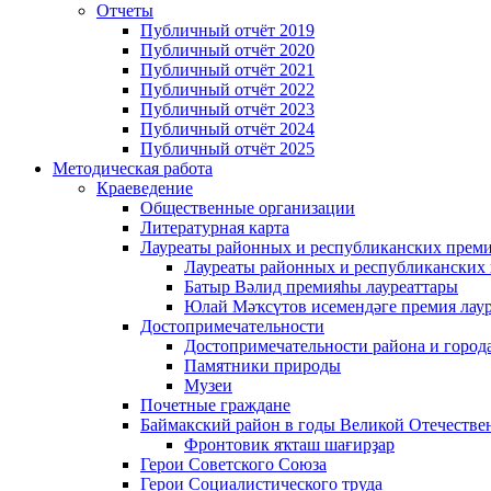
Отчеты
Публичный отчёт 2019
Публичный отчёт 2020
Публичный отчёт 2021
Публичный отчёт 2022
Публичный отчёт 2023
Публичный отчёт 2024
Публичный отчёт 2025
Методическая работа
Краеведение
Общественные организации
Литературная карта
Лауреаты районных и республиканских прем
Лауреаты районных и республиканских
Батыр Вәлид премияһы лауреаттары
Юлай Мәҡсүтов исемендәге премия лау
Достопримечательности
Достопримечательности района и город
Памятники природы
Музеи
Почетные граждане
Баймакский район в годы Великой Отечеств
Фронтовик яҡташ шағирҙар
Герои Советского Союза
Герои Социалистического труда