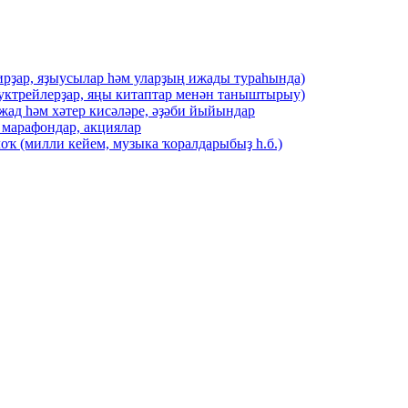
ирҙар, яҙыусылар һәм уларҙың ижады тураһында)
буктрейлерҙар, яңы китаптар менән таныштырыу)
жад һәм хәтер кисәләре, әҙәби йыйындар
 марафондар, акциялар
оҡ (милли кейем, музыка ҡоралдарыбыҙ һ.б.)