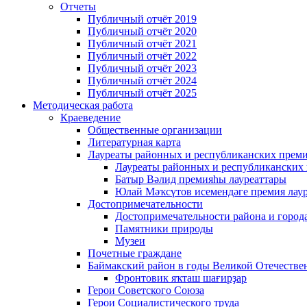
Отчеты
Публичный отчёт 2019
Публичный отчёт 2020
Публичный отчёт 2021
Публичный отчёт 2022
Публичный отчёт 2023
Публичный отчёт 2024
Публичный отчёт 2025
Методическая работа
Краеведение
Общественные организации
Литературная карта
Лауреаты районных и республиканских прем
Лауреаты районных и республиканских
Батыр Вәлид премияһы лауреаттары
Юлай Мәҡсүтов исемендәге премия лау
Достопримечательности
Достопримечательности района и город
Памятники природы
Музеи
Почетные граждане
Баймакский район в годы Великой Отечеств
Фронтовик яҡташ шағирҙар
Герои Советского Союза
Герои Социалистического труда