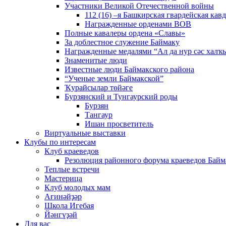
Участники Великой Отечественной войны
112 (16) –я Башкирская гвардейская кав
Награжденные орденами ВОВ
Полные кавалеры ордена «Славы»
За доблестное служение Баймаку
Награжденные медалями “Ал да нур сәс халҡы
Знаменитые люди
Известные люди Баймакского района
“Ученые земли Баймакской”
Ҡурайсылар төйәге
Бурзянский и Тунгаурский роды
Бурзян
Тангаур
Ишан просветитель
Виртуальные выставки
Клубы по интересам
Клуб краеведов
Резолюция районного форума краеведов Байм
Теплые встречи
Мастерица
Клуб молодых мам
Ағинәйҙәр
Школа Игебая
Йәнгүҙәй
Для вас