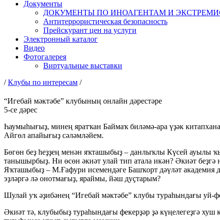
Документы
ДОКУМЕНТЫ ПО ИНОАГЕНТАМ И ЭКСТРЕМ
Антитеррористическая безопасность
Прейскурант цен на услуги
Электронный каталог
Видео
Фотогалерея
Виртуальные выставки
/
Клубы по интересам
/
“Игебай мәктәбе” клубының онлайн дәрестәре
5-се дәрес
Һаумыһығыҙ, минең яратҡан Баймаҡ биләмә-ара үҙәк китапхана
Айгөл апайығыҙ сәләмләйем.
Бөгөн беҙ һеҙҙең менән яҡташыбыҙ – данлыҡлы Күсей ауылы 
танышырбыҙ. Ни өсөн әкиәт улай тип атала икән? Әкиәт беҙгә
Яҡташыбыҙ – М.Ғафури исемендәге Башҡорт дәүләт академия д
эҙләргә лә онотмағыҙ, яраймы, йәш дуҫтарым?
Шулай уҡ әҙибәнең “Игебай мәктәбе” клубы тураһындағы уй-фе
Әкиәт тә, клубыбыҙ тураһындағы фекерҙәр ҙә күңелегеҙгә хуш 