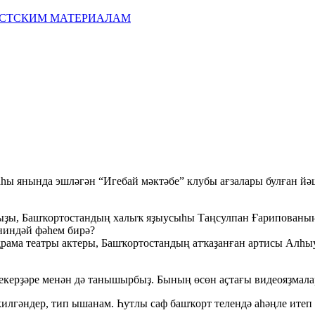
ИСТСКИМ МАТЕРИАЛАМ
һы янында эшләгән “Игебай мәктәбе” клубы ағзалары булған йәш
ҡыҙы, Башҡортостандың халыҡ яҙыусыһы Таңсулпан Ғарипованың
 ниндәй фәһем бирә?
рама театры актеры, Башҡортостандың атҡаҙанған артисы Алһыу
керҙәре менән дә танышырбыҙ. Бының өсөн аҫтағы видеояҙмалар
килгәндер, тип ышанам. Һутлы саф башҡорт телендә аһәңле итеп