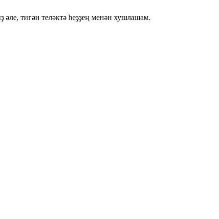
 әле, тигән теләктә һеҙҙең менән хушлашам.