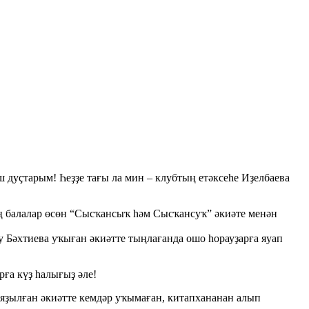
 дуҫтарым! Һеҙҙе тағы ла мин – клубтың етәксеһе Иҙелбаева
 балалар өсөн “Сысҡансыҡ һәм Сысҡансуҡ” әкиәте менән
 Бәхтиева уҡыған әкиәтте тыңлағанда ошо һорауҙарға яуап
ға күҙ һалығыҙ әле!
 яҙылған әкиәтте кемдәр уҡымаған, китапхананан алып