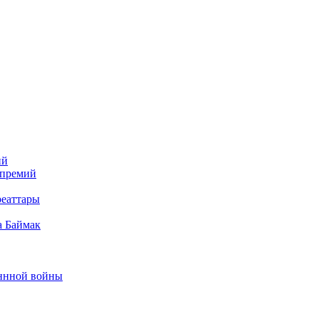
ий
 премий
реаттары
а Баймак
еннной войны