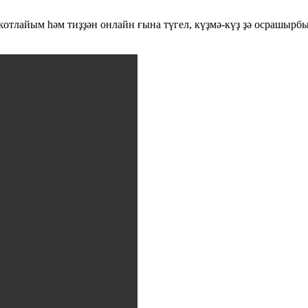
отлайым һәм тиҙҙән онлайн ғына түгел, күҙмә-күҙ ҙә осрашырбыҙ