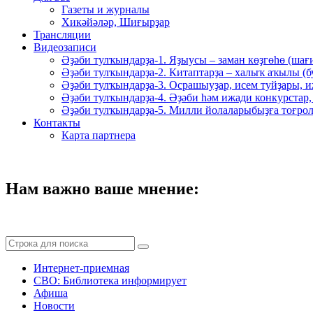
Газеты и журналы
Хикәйәләр, Шиғырҙар
Трансляции
Видеозаписи
Әҙәби тулҡындарҙа-1. Яҙыусы – заман көҙгөһө (шағ
Әҙәби тулҡындарҙа-2. Китаптарҙа – халыҡ аҡылы (
Әҙәби тулҡындарҙа-3. Осрашыуҙар, исем туйҙары, и
Әҙәби тулҡындарҙа-4. Әҙәби һәм ижади конкурстар,
Әҙәби тулҡындарҙа-5. Милли йолаларыбыҙға тоғрол
Контакты
Карта партнера
Нам важно ваше мнение:
Интернет-приемная
СВО: Библиотека информирует
Афиша
Новости