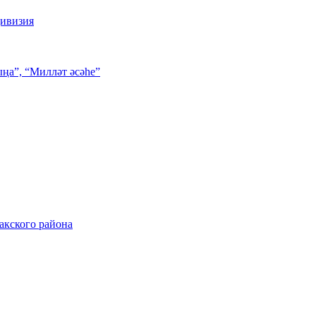
дивизия
ңа”, “Милләт әсәһе”
акского района