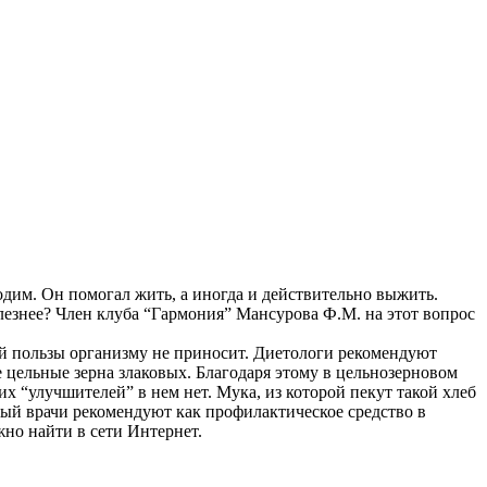
одим. Он помогал жить, а иногда и действительно выжить.
лезнее? Член клуба “Гармония” Мансурова Ф.М. на этот вопрос
й пользы организму не приносит. Диетологи рекомендуют
е цельные зерна злаковых. Благодаря этому в цельнозерновом
х “улучшителей” в нем нет. Мука, из которой пекут такой хлеб
рый врачи рекомендуют как профилактическое средство в
но найти в сети Интернет.