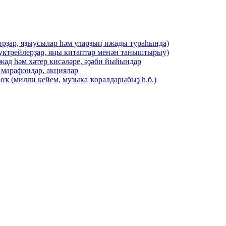
ирҙар, яҙыусылар һәм уларҙың ижады тураһында)
буктрейлерҙар, яңы китаптар менән таныштырыу)
жад һәм хәтер кисәләре, әҙәби йыйындар
 марафондар, акциялар
оҡ (милли кейем, музыка ҡоралдарыбыҙ һ.б.)