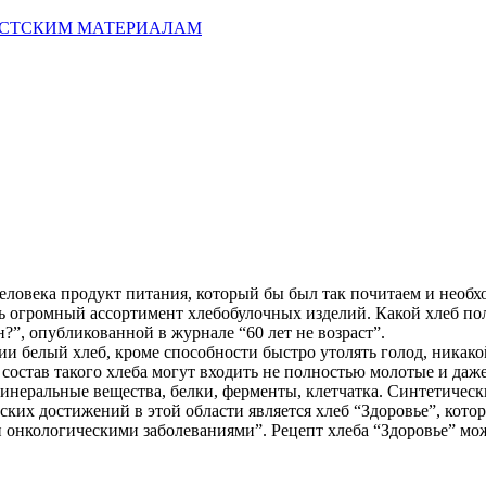
ИСТСКИМ МАТЕРИАЛАМ
человека продукт питания, который бы был так почитаем и необх
ь огромный ассортимент хлебобулочных изделий. Какой хлеб по
?”, опубликованной в журнале “60 лет не возраст”.
и белый хлеб, кроме способности быстро утолять голод, никако
 состав такого хлеба могут входить не полностью молотые и даж
инеральные вещества, белки, ферменты, клетчатка. Синтетически
ких достижений в этой области является хлеб “Здоровье”, кото
и онкологическими заболеваниями”. Рецепт хлеба “Здоровье” мож