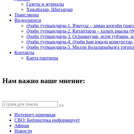
Газеты и журналы
Хикәйәләр, Шиғырҙар
Трансляции
Видеозаписи
Әҙәби тулҡындарҙа-1. Яҙыусы – заман көҙгөһө (шағ
Әҙәби тулҡындарҙа-2. Китаптарҙа – халыҡ аҡылы (
Әҙәби тулҡындарҙа-3. Осрашыуҙар, исем туйҙары, и
Әҙәби тулҡындарҙа-4. Әҙәби һәм ижади конкурстар,
Әҙәби тулҡындарҙа-5. Милли йолаларыбыҙға тоғрол
Контакты
Карта партнера
Нам важно ваше мнение:
Интернет-приемная
СВО: Библиотека информирует
Афиша
Новости