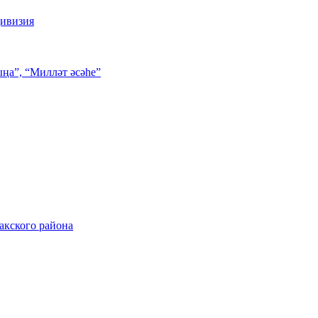
дивизия
ңа”, “Милләт әсәһе”
акского района