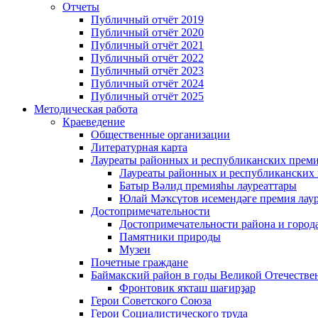
Отчеты
Публичный отчёт 2019
Публичный отчёт 2020
Публичный отчёт 2021
Публичный отчёт 2022
Публичный отчёт 2023
Публичный отчёт 2024
Публичный отчёт 2025
Методическая работа
Краеведение
Общественные организации
Литературная карта
Лауреаты районных и республиканских прем
Лауреаты районных и республиканских
Батыр Вәлид премияһы лауреаттары
Юлай Мәҡсүтов исемендәге премия лау
Достопримечательности
Достопримечательности района и город
Памятники природы
Музеи
Почетные граждане
Баймакский район в годы Великой Отечеств
Фронтовик яҡташ шағирҙар
Герои Советского Союза
Герои Социалистического труда