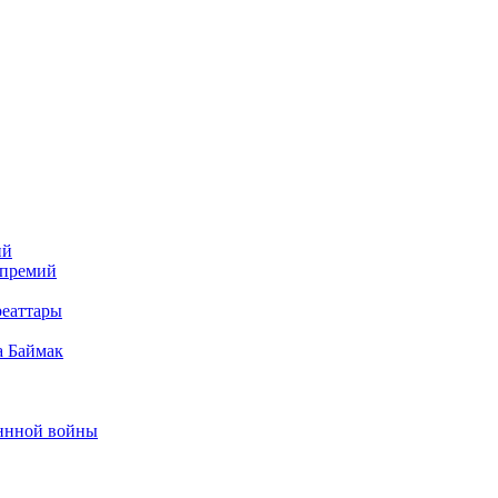
ий
 премий
реаттары
а Баймак
еннной войны