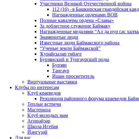
Участники Великой Отечественной войны
112 (16) –я Башкирская гвардейская кав
Награжденные орденами ВОВ
Полные кавалеры ордена «Славы»
За доблестное служение Баймаку
Награжденные медалями “Ал да нур сәс халҡы
Знаменитые люди
Известные люди Баймакского района
“Ученые земли Баймакской”
Ҡурайсылар төйәге
Бурзянский и Тунгаурский роды
Бурзян
Тангаур
Ишан просветитель
Виртуальные выставки
Клубы по интересам
Клуб краеведов
Резолюция районного форума краеведов Байм
Теплые встречи
Мастерица
Клуб молодых мам
Ағинәйҙәр
Школа Игебая
Йәнгүҙәй
Для вас