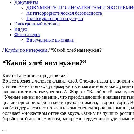
Документы
ДОКУМЕНТЫ ПО ИНОАГЕНТАМ И ЭКСТРЕМ
Антитеррористическая безопасность
Прейскурант цен на услуги
Электронный каталог
Видео
Фотогалерея
Виртуальные выставки
/
Клубы по интересам
/
“Какой хлеб нам нужен?”
“Какой хлеб нам нужен?”
Клуб «Гармония» представляет!
Во все времена человек славил хлеб. Сложно назвать в жизни 
Сейчас же на полках супермаркетов и магазинов можно увидет
нашла ответ в статье ученого А. Жарких “Какой хлеб нам нужен
“Ученые едины во мнении, что преобладающий в нашем питани
цельнозерновой хлеб из муки грубого помола, второго сорта. В
хлебе содержатся все полезные компоненты зерна: витамины, м
обладает множеством оттенков вкуса. Одним из лучших российс
борьбе с избыточным весом, запорами, сердечно-сосудистыми 