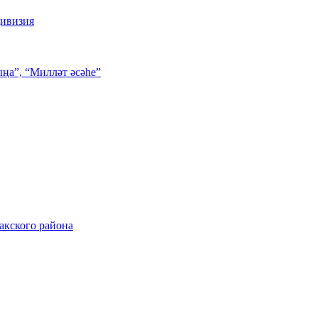
дивизия
ңа”, “Милләт әсәһе”
акского района