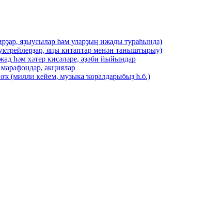
ирҙар, яҙыусылар һәм уларҙың ижады тураһында)
буктрейлерҙар, яңы китаптар менән таныштырыу)
жад һәм хәтер кисәләре, әҙәби йыйындар
 марафондар, акциялар
оҡ (милли кейем, музыка ҡоралдарыбыҙ һ.б.)