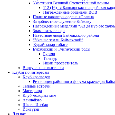
Участники Великой Отечественной войны
112 (16) –я Башкирская гвардейская кав
Награжденные орденами ВОВ
Полные кавалеры ордена «Славы»
За доблестное служение Баймаку
Награжденные медалями “Ал да нур сәс халҡы
Знаменитые люди
Известные люди Баймакского района
“Ученые земли Баймакской”
Ҡурайсылар төйәге
Бурзянский и Тунгаурский роды
Бурзян
Тангаур
Ишан просветитель
Виртуальные выставки
Клубы по интересам
Клуб краеведов
Резолюция районного форума краеведов Байм
Теплые встречи
Мастерица
Клуб молодых мам
Ағинәйҙәр
Школа Игебая
Йәнгүҙәй
Для вас