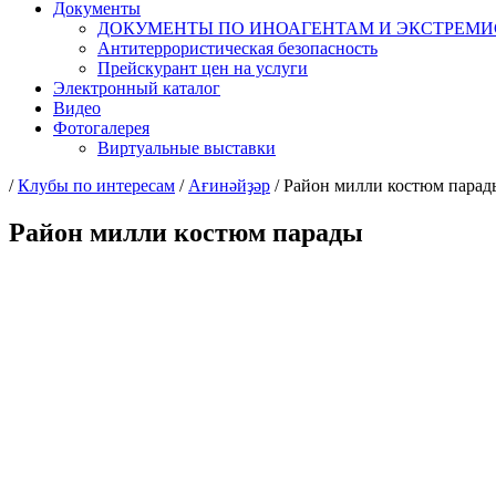
Документы
ДОКУМЕНТЫ ПО ИНОАГЕНТАМ И ЭКСТРЕМ
Антитеррористическая безопасность
Прейскурант цен на услуги
Электронный каталог
Видео
Фотогалерея
Виртуальные выставки
/
Клубы по интересам
/
Ағинәйҙәр
/
Район милли костюм парад
Район милли костюм парады