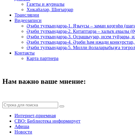
Газеты и журналы
Хикәйәләр, Шиғырҙар
Трансляции
Видеозаписи
Әҙәби тулҡындарҙа-1. Яҙыусы – заман көҙгөһө (шағ
Әҙәби тулҡындарҙа-2. Китаптарҙа – халыҡ аҡылы (
Әҙәби тулҡындарҙа-3. Осрашыуҙар, исем туйҙары, и
Әҙәби тулҡындарҙа-4. Әҙәби һәм ижади конкурстар,
Әҙәби тулҡындарҙа-5. Милли йолаларыбыҙға тоғрол
Контакты
Карта партнера
Нам важно ваше мнение:
Интернет-приемная
СВО: Библиотека информирует
Афиша
Новости