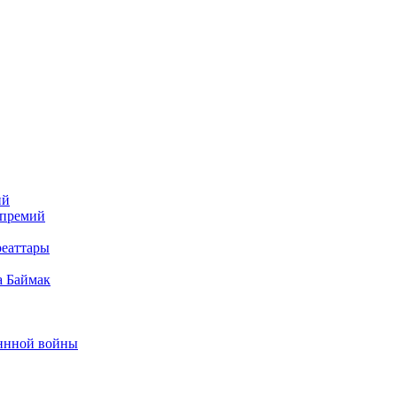
ий
 премий
реаттары
а Баймак
еннной войны