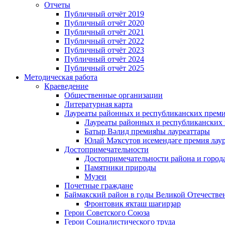
Отчеты
Публичный отчёт 2019
Публичный отчёт 2020
Публичный отчёт 2021
Публичный отчёт 2022
Публичный отчёт 2023
Публичный отчёт 2024
Публичный отчёт 2025
Методическая работа
Краеведение
Общественные организации
Литературная карта
Лауреаты районных и республиканских прем
Лауреаты районных и республиканских
Батыр Вәлид премияһы лауреаттары
Юлай Мәҡсүтов исемендәге премия лау
Достопримечательности
Достопримечательности района и город
Памятники природы
Музеи
Почетные граждане
Баймакский район в годы Великой Отечеств
Фронтовик яҡташ шағирҙар
Герои Советского Союза
Герои Социалистического труда