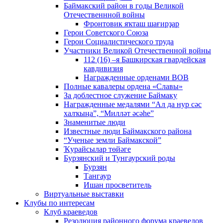
Баймакский район в годы Великой
Отечественнной войны
Фронтовик яҡташ шағирҙар
Герои Советского Союза
Герои Социалистического труда
Участники Великой Отечественной войны
112 (16) –я Башкирская гвардейская
кавдивизия
Награжденные орденами ВОВ
Полные кавалеры ордена «Славы»
За доблестное служение Баймаку
Награжденные медалями “Ал да нур сәс
халҡыңа”, “Милләт әсәһе”
Знаменитые люди
Известные люди Баймакского района
“Ученые земли Баймакской”
Ҡурайсылар төйәге
Бурзянский и Тунгаурский роды
Бурзян
Тангаур
Ишан просветитель
Виртуальные выставки
Клубы по интересам
Клуб краеведов
Резолюция районного форума краеведов