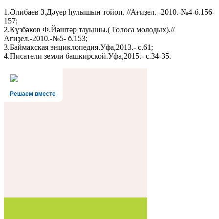
1.Әлибаев З.Дәүер һулышын тойоп. //Ағиҙел. -2010.-№4-б.156-
157;
2.Күзбәков Ф.Йәштәр тауышы.( Голоса молодых).//
Ағиҙел.-2010.-№5- б.153;
3.Баймакская энциклопедия.Уфа,2013.- с.61;
4.Писатели земли башкирской.Уфа,2015.- с.34-35.
Решаем вместе