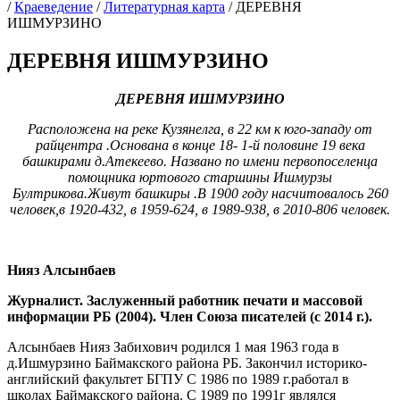
/
Краеведение
/
Литературная карта
/
ДЕРЕВНЯ
ИШМУРЗИНО
ДЕРЕВНЯ ИШМУРЗИНО
ДЕРЕВНЯ ИШМУРЗИНО
Расположена на реке Кузянелга, в 22 км к юго-западу от
райцентра
.Основана в конце 18- 1-й половине 19 века
башкирами д.Атекеево. Названо по имени первопоселенца
помощника юртового старшины Ишмурзы
Бултрикова.Живут башкиры .В 1900 году насчитовалось 260
человек,в 1920-432, в 1959-624, в 1989-938, в 2010-806 человек.
Нияз Алсынбаев
Журналист. Заслуженный работник печати и массовой
информации РБ (2004). Член Союза писателей (с 2014 г.).
Алсынбаев Нияз Забихович родился 1 мая 1963 года в
д.Ишмурзино Баймакского района РБ. Закончил историко-
английский факультет БГПУ С 1986 по 1989 г.работал в
школах Баймакского района. С 1989 по 1991г являлся