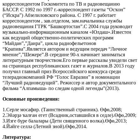
корреспондентом Госкомитета по ТВ и радиовещанию
БАССР. С 1992 по 1997 г.-корреспондент газеты “Осҡон”
(“Искра”) Абзелиловского района. С 1997 г. работает
корреспондентом , зав.отделом, зам.начальника службы
радиовещания ГТРК “Башкортостан”.С 2004 года руководит
музыкально-информационным каналом «Юлдаш».Известен
как ведущий общественно-политических программ
“Майдан”,”Даира”, цикла радиофельетонов
“Крапива”.Является автором и ведущим передач “Личное
мнение”,”Шежере”.В середине 90-х начинает заниматься
литературным творчеством.Его первые рассказы увидели свет
на страницах республиканских газет и журналов.В 2013 году
получил главный приз Всероссийского конкурса среди
телерадиокомпаний РФ “Голос Евразии” в номинации
“Лучший радиоведущий”. Режиссер и автор документального
фильма “Алпамыша- по следам одной легенды”(2013).
Основные произведения:
1.Серле мосафир. (Таинственный странник). Өфө,2008;
2.Эйәрҙә ҡалған егет (Всадник,оставшийся в седле).Өфө,2009;
3.Изге бүре балалары (Дети священного волка).Өфө,2013;
4.Йәйге селлә (Летний зной).Өфө,2014.
Литература: