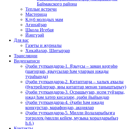
Баймакского района
Теплые встречи
Мастерица
Клуб молодых мам
Ағинәйҙәр
Школа Игебая
Йәнгүҙәй
Для вас
Газеты и журналы
Хикәйәләр, Шиғырҙар
Трансляции
Видеозаписи
Әҙәби тулҡындарҙа-1. Яҙыусы – заман көҙгөһө
(шағирҙар, яҙыусылар һәм уларҙың ижады
тураһында)
Әҙәби тулҡындарҙа-2. Китаптарҙа – халыҡ аҡылы
(буктрейлерҙар, яңы китаптар менән таныштырыу)
Әҙәби тулҡындарҙа-3. Осрашыуҙар, исем туйҙары,
ижад һәм хәтер кисәләре, әҙәби йыйындар
Әҙәби тулҡындарҙа-4. Әҙәби һәм ижади
конкурстар, марафондар, акциялар
Әҙәби тулҡындарҙа-5. Милли йолаларыбыҙға
тоғролоҡ (милли кейем, музыка ҡоралдарыбыҙ
һ.б.)
Контакты