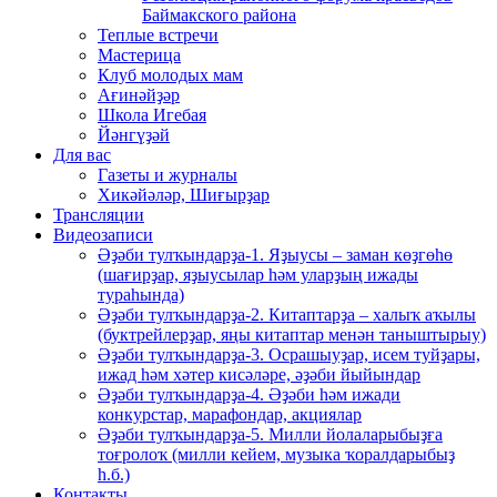
Баймакского района
Теплые встречи
Мастерица
Клуб молодых мам
Ағинәйҙәр
Школа Игебая
Йәнгүҙәй
Для вас
Газеты и журналы
Хикәйәләр, Шиғырҙар
Трансляции
Видеозаписи
Әҙәби тулҡындарҙа-1. Яҙыусы – заман көҙгөһө
(шағирҙар, яҙыусылар һәм уларҙың ижады
тураһында)
Әҙәби тулҡындарҙа-2. Китаптарҙа – халыҡ аҡылы
(буктрейлерҙар, яңы китаптар менән таныштырыу)
Әҙәби тулҡындарҙа-3. Осрашыуҙар, исем туйҙары,
ижад һәм хәтер кисәләре, әҙәби йыйындар
Әҙәби тулҡындарҙа-4. Әҙәби һәм ижади
конкурстар, марафондар, акциялар
Әҙәби тулҡындарҙа-5. Милли йолаларыбыҙға
тоғролоҡ (милли кейем, музыка ҡоралдарыбыҙ
һ.б.)
Контакты