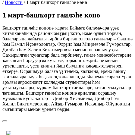
/
Новости
/
1 март-башҡорт ғаиләһе көнө
1 март-башҡорт ғаиләһе көнө
Башҡорт ғаиләһе көнөнә ҡарата Баймаҡ биләмә-ара үҙәк
китапханаһында районыбыҙҙың ҡото, йәме булып торған,
балаларына лайыҡлы тәрбиә биргән өлгөлө ғаиләләр – Сәкинә
һәм Камил Иҫәнғоловтар, Фәрҙиә һәм Миңлеғәле Ғүмәровтар,
Дилбәр һәм Хәлил Биктимеровтар менән осрашыу уҙҙы.
Саҡырылған ҡунаҡтар бала тәрбиәләү, ғаилә мөнәсәбәттәренә
ҡағылған һорауҙарҙы күтәрҙе, тормош тәжрибәһе менән
уртаҡлашты, үҫеп килгән йәш быуынға кәңәш-теләктәрен
еткерҙе. Осрашыуҙа балаға үҙ теленә, халҡына, еренә һөйөү
ғаиләлә яралыуы һыҙыҡ өҫтөнә алынды. Фәһемле сарала Урал
аръяғы ағросәнәғәт колледжы студенттары һәм
уҡытыусылары, күркәм башҡорт ғаиләләре, китап уҡыусылар
ҡатнашты. Башҡорт ғаиләһе көнөнә арналған осрашыу
музыкаль күстәнәстәр – Дилбәр Хисамиева, Дилбәр һәм
Хәлил Биктимеровтар, Айҙар Ғүмәров, Искәндәр Әйүповтың
сығыштары менән үрелеп барҙы.