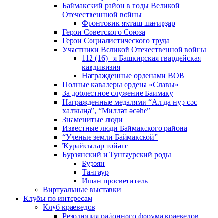
Баймакский район в годы Великой
Отечественнной войны
Фронтовик яҡташ шағирҙар
Герои Советского Союза
Герои Социалистического труда
Участники Великой Отечественной войны
112 (16) –я Башкирская гвардейская
кавдивизия
Награжденные орденами ВОВ
Полные кавалеры ордена «Славы»
За доблестное служение Баймаку
Награжденные медалями “Ал да нур сәс
халҡыңа”, “Милләт әсәһе”
Знаменитые люди
Известные люди Баймакского района
“Ученые земли Баймакской”
Ҡурайсылар төйәге
Бурзянский и Тунгаурский роды
Бурзян
Тангаур
Ишан просветитель
Виртуальные выставки
Клубы по интересам
Клуб краеведов
Резолюция районного форума краеведов