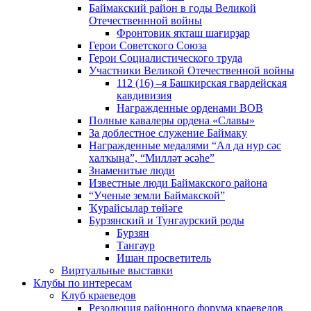
Баймакский район в годы Великой
Отечественнной войны
Фронтовик яҡташ шағирҙар
Герои Советского Союза
Герои Социалистического труда
Участники Великой Отечественной войны
112 (16) –я Башкирская гвардейская
кавдивизия
Награжденные орденами ВОВ
Полные кавалеры ордена «Славы»
За доблестное служение Баймаку
Награжденные медалями “Ал да нур сәс
халҡыңа”, “Милләт әсәһе”
Знаменитые люди
Известные люди Баймакского района
“Ученые земли Баймакской”
Ҡурайсылар төйәге
Бурзянский и Тунгаурский роды
Бурзян
Тангаур
Ишан просветитель
Виртуальные выставки
Клубы по интересам
Клуб краеведов
Резолюция районного форума краеведов