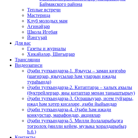
Баймакского района
Теплые встречи
Мастерица
Клуб молодых мам
Ағинәйҙәр
Школа Игебая
Йәнгүҙәй
Для вас
Газеты и журналы
Хикәйәләр, Шиғырҙар
Трансляции
Видеозаписи
Әҙәби тулҡындарҙа-1. Яҙыусы – заман көҙгөһө
(шағирҙар, яҙыусылар һәм уларҙың ижады
тураһында)
Әҙәби тулҡындарҙа-2. Китаптарҙа – халыҡ аҡылы
(буктрейлерҙар, яңы китаптар менән таныштырыу)
Әҙәби тулҡындарҙа-3. Осрашыуҙар, исем туйҙары,
ижад һәм хәтер кисәләре, әҙәби йыйындар
Әҙәби тулҡындарҙа-4. Әҙәби һәм ижади
конкурстар, марафондар, акциялар
Әҙәби тулҡындарҙа-5. Милли йолаларыбыҙға
тоғролоҡ (милли кейем, музыка ҡоралдарыбыҙ
һ.б.)
Контакты