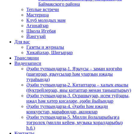
Баймакского района
Теплые встречи
Мастерица
Клуб молодых мам
Ағинәйҙәр
Школа Игебая
Йәнгүҙәй
Для вас
Газеты и журналы
Хикәйәләр, Шиғырҙар
Трансляции
Видеозаписи
Әҙәби тулҡындарҙа-1. Яҙыусы – заман көҙгөһө
(шағирҙар, яҙыусылар һәм уларҙың ижады
тураһында)
Әҙәби тулҡындарҙа-2. Китаптарҙа – халыҡ аҡылы
(буктрейлерҙар, яңы китаптар менән таныштырыу)
Әҙәби тулҡындарҙа-3. Осрашыуҙар, исем туйҙары,
ижад һәм хәтер кисәләре, әҙәби йыйындар
Әҙәби тулҡындарҙа-4. Әҙәби һәм ижади
конкурстар, марафондар, акциялар
Әҙәби тулҡындарҙа-5. Милли йолаларыбыҙға
тоғролоҡ (милли кейем, музыка ҡоралдарыбыҙ
һ.б.)
Контакты