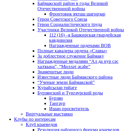
Баймакский район в годы Великой
Отечественнной войны
Фронтовик яҡташ шағирҙар
Герои Советского Союза
Герои Социалистического труда
Участники Великой Отечественной войны
112 (16) –я Башкирская гвардейская
кавдивизия
Награжденные орденами ВОВ
Полные кавалеры ордена «Славы»
За доблестное служение Баймаку
Награжденные медалями “Ал да нур сәс
халҡыңа”, “Милләт әсәһе”
Знаменитые люди
Известные люди Баймакского района
“Ученые земли Баймакской”
Ҡурайсылар төйәге
Бурзянский и Тунгаурский роды
Бурзян
Тангаур
Ишан просветитель
Виртуальные выставки
Клубы по интересам
Клуб краеведов
Резолюция районного форума краеведов