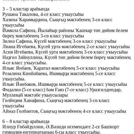
3 – 5 кластар араһында
Рушана Такалова, 4-се класс уҡыусыһы
Хазина Ҡарамырҙина, Сыңғыҙ мәктәбенең 3-сө класс
уҡыусыһы
Йәмилә Сафина, Йылайыр районы Ҡашҡар төп дөйөм белем
биреү мәктәбенең 3-сө класс уҡыусыһы
Зилиә Сафина, Күсей мәктәбенең 3-сө класс уҡыусыһы
Лиана Игебаева, Күсей урта мәктәбенең 2-се класс уҡыусыһы
Асия Игебаева, Күсей урта мәктәбенең 3-сө класс уҡыусыһы
Наҙгөл Зәйнуллина, Күсей төп дөйөм белем биреү мәктәбенең
4-се класс уҡыусыһы.
Ильяс Янбаев, Ҡаратал мәктәбенең 5-се класс уҡыусыһы
Розалина Кинйәбаева, Ишмырҙа мәктәбенең 5-се класс
уҡыусыһы.
Ильяс Йәнбәков, Ишмырҙа мәктәбенең 5-се класс уҡыусыһы
Фидәлиә (5-се класс) һәм Ғаяз (7-се класс) Уразгилдиндар,
Муллаҡай мәктәбе уҡыусылары
Гөлйөҙөм Ханафина, Сыңғыҙ мәктәбенең 3-сө класс
уҡыусыһы
Айназ Гөлбәитов, Сыңғыҙ мәктәбенең 4-се класс уҡыусыһы
6 – 8 кластар араһында
Илнур Ғөбәйҙуллин, Ә.Вәлиди исемендәге 2-се Башҡорт
гимназия-интернатының 6-сы класс уҡыусыһы.