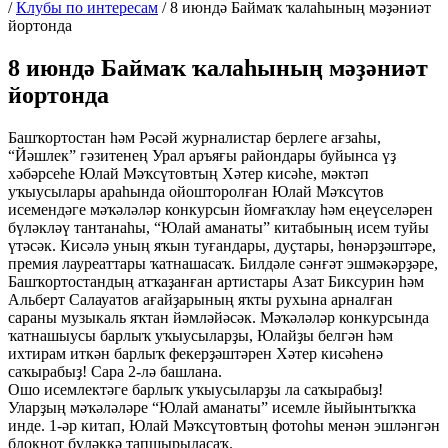
/
Клубы по интересам
/
8 июндә Баймаҡ ҡалаһының мәҙәниәт
йортонда
8 июндә Баймаҡ ҡалаһының мәҙәниәт
йортонда
Башҡортостан һәм Рәсәй журналистар берлеге ағзаһы,
“Йәшлек” гәзитенең Урал аръяғы райондары буйынса үҙ
хәбәрсеһе Юлай Мәҡсүтовтың Хәтер кисәһе, мәктәп
уҡыусылары араһында ойошторолған Юлай Мәҡсүтов
исемендәге мәҡәләләр конкурсын йомғаҡлау һәм еңеүселәрен
бүләкләү тантанаһы, “Юлай аманаты” китабының исем туйы
үтәсәк. Кисәлә уның яҡын туғандары, дуҫтары, һөнәрҙәштәре,
премия лауреаттары ҡатнашасаҡ. Билдәле сәнғәт эшмәкәрҙәре,
Башҡортостандың атҡаҙанған артистары Азат Биксурин һәм
Альберт Салауатов ағайҙарының яҡты рухына арналған
сараны музыкаль яҡтан йәмләйәсәк. Мәҡәләләр конкурсында
ҡатнашыусы барлыҡ уҡыусыларҙы, Юлайҙы белгән һәм
ихтирам иткән барлыҡ фекерҙәштәрен Хәтер кисәһенә
саҡырабыҙ! Сара 2-лә башлана.
Ошо исемлектәге барлыҡ уҡыусыларҙы ла саҡырабыҙ!
Уларҙың мәҡәләләре “Юлай аманаты” исемле йыйынтыҡҡа
инде. 1-әр китап, Юлай Мәҡсүтовтың фотоһы менән эшләнгән
блокнот бүләккә тапшырыласаҡ.