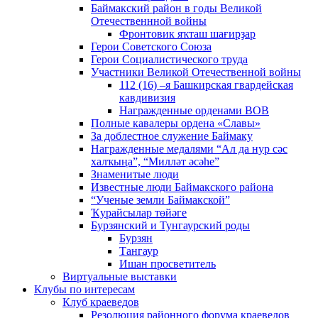
Баймакский район в годы Великой
Отечественнной войны
Фронтовик яҡташ шағирҙар
Герои Советского Союза
Герои Социалистического труда
Участники Великой Отечественной войны
112 (16) –я Башкирская гвардейская
кавдивизия
Награжденные орденами ВОВ
Полные кавалеры ордена «Славы»
За доблестное служение Баймаку
Награжденные медалями “Ал да нур сәс
халҡыңа”, “Милләт әсәһе”
Знаменитые люди
Известные люди Баймакского района
“Ученые земли Баймакской”
Ҡурайсылар төйәге
Бурзянский и Тунгаурский роды
Бурзян
Тангаур
Ишан просветитель
Виртуальные выставки
Клубы по интересам
Клуб краеведов
Резолюция районного форума краеведов