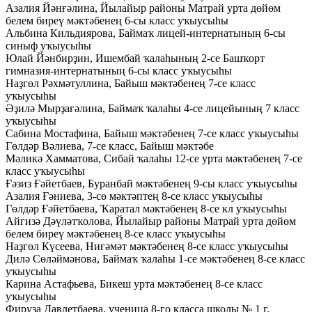
Азалия Йәнғәлина, Йылайыр районы Матрай урта дөйөм
белем биреү мәктәбенең 6-сы класс уҡыусыһы
Альбина Кильдиярова, Баймаҡ лицей-интернатының 6-сы
синыф уҡыусыһы
Юлай Йәнбирҙин, Ишембай ҡалаһының 2-се Башҡорт
гимназия-интернатының 6-сы класс уҡыусыһы
Наҙгөл Рәхмәтуллина, Байыш мәктәбенең 7-се класс
уҡыусыһы
Әҙилә Мырҙағәлина, Баймаҡ ҡалаһы 4-се лицейының 7 класс
уҡыусыһы
Сабина Мостафина, Байыш мәктәбенең 7-се класс уҡыусыһы
Гөлдәр Вәлиева, 7-се класс, Байыш мәктәбе
Мәликә Хамматова, Сибай ҡалаһы 12-се урта мәктәбенең 7-се
класс уҡыусыһы
Ғәзиз Ғәйетбаев, Буранбай мәктәбенең 9-сы класс уҡыусыһы
Азалия Ғәниева, 3-сө мәктәптең 8-се класс уҡыусыһы
Гөлдәр Ғәйетбаева, Ҡаратал мәктәбенең 8-се кл уҡыусыһы
Айгизә Дәүләтҡолова, Йылайыр районы Матрай урта дөйөм
белем биреү мәктәбенең 8-се класс уҡыусыһы
Наҙгөл Күсеева, Ниғәмәт мәктәбенең 8-се класс уҡыусыһы
Дилә Сөләймәнова, Баймаҡ ҡалаһы 1-се мәктәбенең 8-се класс
уҡыусыһы
Карина Астафьева, Бикеш урта мәктәбенең 8-се класс
уҡыусыһы
Фируза Давлетбаева, ученица 8-го класса школы № 1 г.