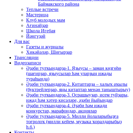
Баймакского района
Теплые встречи
Мастерица
Клуб молодых мам
Ағинәйҙәр
Школа Игебая
Йәнгүҙәй
Для вас
Газеты и журналы
Хикәйәләр, Шиғырҙар
Трансляции
Видеозаписи
Әҙәби тулҡындарҙа-1. Яҙыусы – заман көҙгөһө
(шағирҙар, яҙыусылар һәм уларҙың ижады
тураһында)
Әҙәби тулҡындарҙа-2. Китаптарҙа – халыҡ аҡылы
(буктрейлерҙар, яңы китаптар менән таныштырыу)
Әҙәби тулҡындарҙа-3. Осрашыуҙар, исем туйҙары,
ижад һәм хәтер кисәләре, әҙәби йыйындар
Әҙәби тулҡындарҙа-4. Әҙәби һәм ижади
конкурстар, марафондар, акциялар
Әҙәби тулҡындарҙа-5. Милли йолаларыбыҙға
тоғролоҡ (милли кейем, музыка ҡоралдарыбыҙ
һ.б.)
Контакты