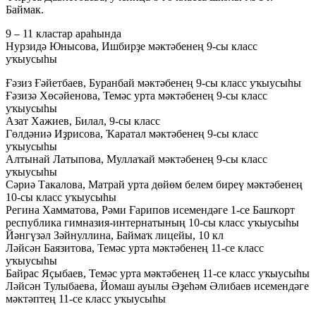
Баймак.
9 – 11 кластар араһында
Нурзидә Юнысова, Ишбирҙе мәктәбенең 9-сы класс
уҡыусыһы
Ғәзиз Ғәйетбаев, Буранбай мәктәбенең 9-сы класс уҡыусыһы
Ғәзизә Хөсәйенова, Темәс урта мәктәбенең 9-сы класс
уҡыусыһы
Азат Хажиев, Билал, 9-сы класс
Гөлдәниә Иҙрисова, Ҡаратал мәктәбенең 9-сы класс
уҡыусыһы
Алтынай Латыпова, Муллаҡай мәктәбенең 9-сы класс
уҡыусыһы
Сәриә Такалова, Матрай урта дөйөм белем биреү мәктәбенең
10-сы класс уҡыусыһы
Регина Хамматова, Рәми Ғарипов исемендәге 1-се Башҡорт
республика гимназия-интернатының 10-сы класс уҡыусыһы
Йәнгүзәл Зәйнуллина, Баймаҡ лицейы, 10 кл
Ләйсән Баязитова, Темәс урта мәктәбенең 11-се класс
уҡыусыһы
Байрас Яҫыбаев, Темәс урта мәктәбенең 11-се класс уҡыусыһы
Ләйсән Тулыбаева, Йомаш ауылы Әҙеһәм Әлибаев исемендәге
мәктәптең 11-се класс уҡыусыһы