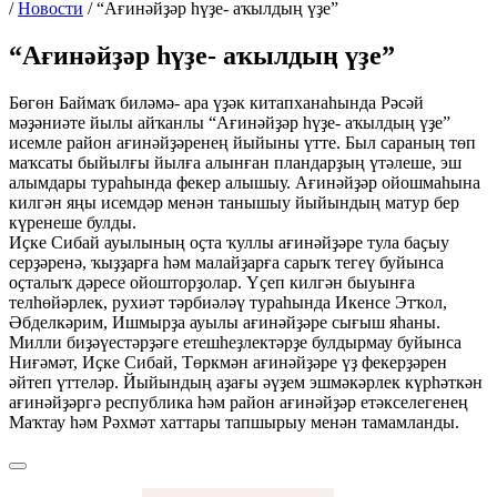
/
Новости
/
“Ағинәйҙәр һүҙе- аҡылдың үҙе”
“Ағинәйҙәр һүҙе- аҡылдың үҙе”
Бөгөн Баймаҡ биләмә- ара үҙәк китапханаһында Рәсәй
мәҙәниәте йылы айҡанлы “Ағинәйҙәр һүҙе- аҡылдың үҙе”
исемле район ағинәйҙәренең йыйыны үтте. Был сараның төп
маҡсаты быйылғы йылға алынған пландарҙың үтәлеше, эш
алымдары тураһында фекер алышыу. Ағинәйҙәр ойошмаһына
килгән яңы исемдәр менән танышыу йыйындың матур бер
күренеше булды.
Иҫке Сибай ауылының оҫта ҡуллы ағинәйҙәре тула баҫыу
серҙәренә, ҡыҙҙарға һәм малайҙарға сарыҡ тегеү буйынса
оҫталыҡ дәресе ойошторҙолар. Үҫеп килгән быуынға
телһөйәрлек, рухиәт тәрбиәләү тураһында Икенсе Этҡол,
Әбделкәрим, Ишмырҙа ауылы ағинәйҙәре сығыш яһаны.
Милли биҙәүестәрҙәге етешһеҙлектәрҙе булдырмау буйынса
Ниғәмәт, Иҫке Сибай, Төркмән ағинәйҙәре үҙ фекерҙәрен
әйтеп үттеләр. Йыйындың аҙағы әүҙем эшмәкәрлек күрһәткән
ағинәйҙәргә республика һәм район ағинәйҙәр етәкселегенең
Маҡтау һәм Рәхмәт хаттары тапшырыу менән тамамланды.