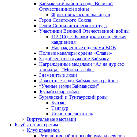
Баймакский район в годы Великой
Отечественнной войны
Фронтовик яҡташ шағирҙар
Герои Советского Союза
Герои Социалистического труда
Участники Великой Отечественной войны
112 (16) –я Башкирская гвардейская
кавдивизия
Награжденные орденами ВОВ
Полные кавалеры ордена «Славы»
За доблестное служение Баймаку
Награжденные медалями “Ал да нур сәс
халҡыңа”, “Милләт әсәһе”
Знаменитые люди
Известные люди Баймакского района
“Ученые земли Баймакской”
Ҡурайсылар төйәге
Бурзянский и Тунгаурский роды
Бурзян
Тангаур
Ишан просветитель
Виртуальные выставки
Клубы по интересам
Клуб краеведов
Резолюция районного форума краеведов