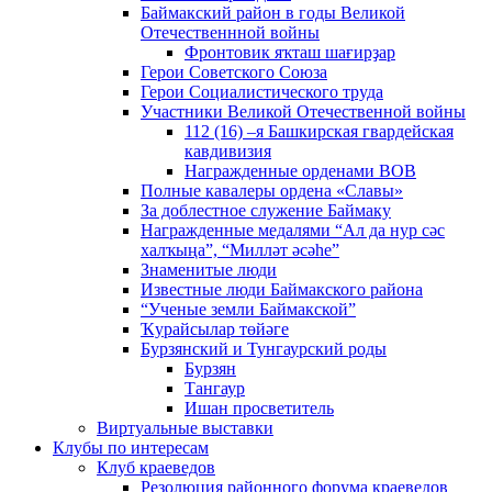
Баймакский район в годы Великой
Отечественнной войны
Фронтовик яҡташ шағирҙар
Герои Советского Союза
Герои Социалистического труда
Участники Великой Отечественной войны
112 (16) –я Башкирская гвардейская
кавдивизия
Награжденные орденами ВОВ
Полные кавалеры ордена «Славы»
За доблестное служение Баймаку
Награжденные медалями “Ал да нур сәс
халҡыңа”, “Милләт әсәһе”
Знаменитые люди
Известные люди Баймакского района
“Ученые земли Баймакской”
Ҡурайсылар төйәге
Бурзянский и Тунгаурский роды
Бурзян
Тангаур
Ишан просветитель
Виртуальные выставки
Клубы по интересам
Клуб краеведов
Резолюция районного форума краеведов