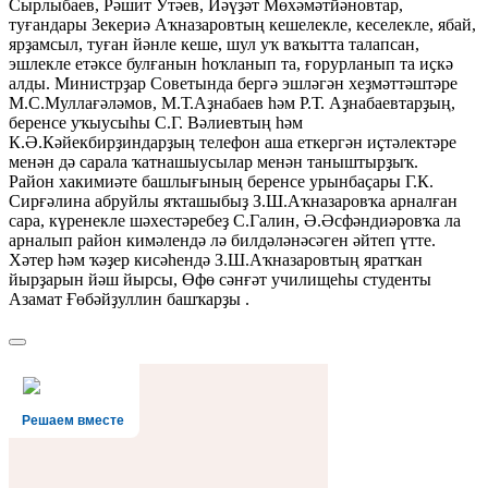
Сырлыбаев, Рәшит Утәев, Йәүҙәт Мөхәмәтйәновтар,
туғандары Зекериә Аҡназаровтың кешелекле, кеселекле, ябай,
ярҙамсыл, туған йәнле кеше, шул уҡ ваҡытта талапсан,
эшлекле етәксе булғанын һоҡланып та, ғорурланып та иҫкә
алды. Министрҙар Советында бергә эшләгән хеҙмәттәштәре
М.С.Муллағәләмов, М.Т.Аҙнабаев һәм Р.Т. Аҙнабаевтарҙың,
беренсе уҡыусыһы С.Г. Вәлиевтың һәм
К.Ә.Кәйекбирҙиндарҙың телефон аша еткергән иҫтәлектәре
менән дә сарала ҡатнашыусылар менән таныштырҙыҡ.
Район хакимиәте башлығының беренсе урынбаҫары Г.К.
Сирғәлина абруйлы яҡташыбыҙ З.Ш.Аҡназаровҡа арналған
сара, күренекле шәхестәребеҙ С.Галин, Ә.Әсфәндиәровҡа ла
арналып район кимәлендә лә билдәләнәсәген әйтеп үтте.
Хәтер һәм ҡәҙер кисәһендә З.Ш.Аҡназаровтың яратҡан
йырҙарын йәш йырсы, Өфө сәнғәт училищеһы студенты
Азамат Ғөбәйҙуллин башҡарҙы .
Решаем вместе