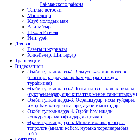
Баймакского района
Теплые встречи
Мастерица
Клуб молодых мам
Ағинәйҙәр
Школа Игебая
Йәнгүҙәй
Для вас
Газеты и журналы
Хикәйәләр, Шиғырҙар
Трансляции
Видеозаписи
Әҙәби тулҡындарҙа-1. Яҙыусы – заман көҙгөһө
(шағирҙар, яҙыусылар һәм уларҙың ижады
тураһында)
Әҙәби тулҡындарҙа-2. Китаптарҙа – халыҡ аҡылы
(буктрейлерҙар, яңы китаптар менән таныштырыу)
Әҙәби тулҡындарҙа-3. Осрашыуҙар, исем туйҙары,
ижад һәм хәтер кисәләре, әҙәби йыйындар
Әҙәби тулҡындарҙа-4. Әҙәби һәм ижади
конкурстар, марафондар, акциялар
Әҙәби тулҡындарҙа-5. Милли йолаларыбыҙға
тоғролоҡ (милли кейем, музыка ҡоралдарыбыҙ
һ.б.)
Контакты