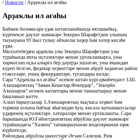
/
Новости
/
Арҙаҡлы ил ағаһы
Арҙаҡлы ил ағаһы
Баймаҡ биләмә-ара үҙәк китапханаһында яҡташыбыҙ,
күренекле дәүләт эшмәкәре Зекериә Шәрәфетдин улының
тыуыуына 95 йыл тулыу айҡанлы ҡәҙер һәм хәтер кисәһе
уҙҙы.
Милләтебеҙҙең арҙаҡлы улы Зекериә Шәрәфетдин улы
тураһында яҡты иҫтәлектәре менән уртаҡлашырға, уны
хөрмәтләп иҫкә алырға бер дәүерҙә эшләгән, уны яҡындан
күреп белгән, фиҙәҡәр хеҙмәттәре менән абруй ҡаҙанған район
етәкселәре, уның фекерҙәштәре, туғандары килде.
Сара “Арҙаҡлы ил ағаһы” исемле китап күргәҙмәһендәге З.Ш.
Аҡназаровтың “Заман.Кешеләр.Фекерҙәр”, “Зекерйә
Аҡназаров” исемле китаптары менән таныштырыу менән
башланып китте.
Алып барыусылар З.Аҡназаровтың ҡыҫҡаса хеҙмәт һәм
тормош юлына байҡау яһағандан һуң, кисәлә ҡатнашыусылар
үҙҙәренең иҫтәлектәре, хәтирәләре менән уртаҡлашты. Сара
барышында Ю.Ғәйнетдиновтың абруйлы дәүләт эшмәкәре
тураһындағы “Хазина” тапшырыуынан видеояҙманан өҙөк
күрһәтелде.
Райондың абруйлы шәхестәре Әғзәм Салихов, Рим