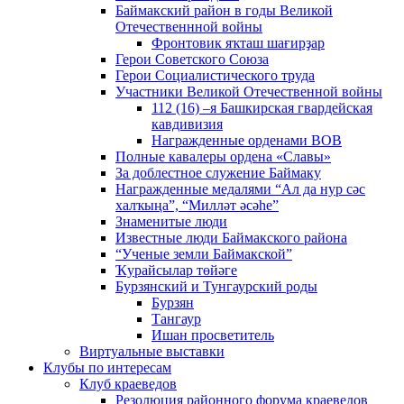
Баймакский район в годы Великой
Отечественнной войны
Фронтовик яҡташ шағирҙар
Герои Советского Союза
Герои Социалистического труда
Участники Великой Отечественной войны
112 (16) –я Башкирская гвардейская
кавдивизия
Награжденные орденами ВОВ
Полные кавалеры ордена «Славы»
За доблестное служение Баймаку
Награжденные медалями “Ал да нур сәс
халҡыңа”, “Милләт әсәһе”
Знаменитые люди
Известные люди Баймакского района
“Ученые земли Баймакской”
Ҡурайсылар төйәге
Бурзянский и Тунгаурский роды
Бурзян
Тангаур
Ишан просветитель
Виртуальные выставки
Клубы по интересам
Клуб краеведов
Резолюция районного форума краеведов