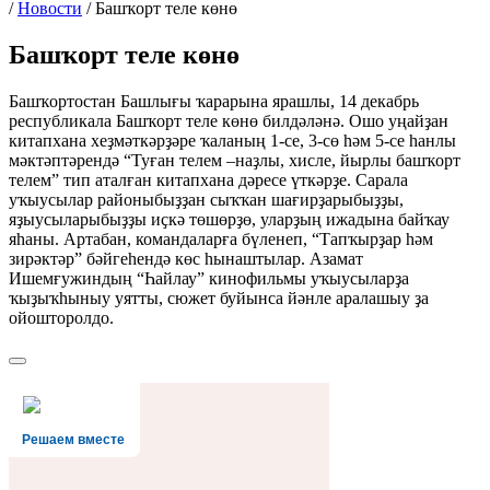
/
Новости
/
Башҡорт теле көнө
Башҡорт теле көнө
Башҡортостан Башлығы ҡарарына ярашлы, 14 декабрь
республикала Башҡорт теле көнө билдәләнә. Ошо уңайҙан
китапхана хеҙмәткәрҙәре ҡаланың 1-се, 3-сө һәм 5-се һанлы
мәктәптәрендә “Туған телем –наҙлы, хисле, йырлы башҡорт
телем” тип аталған китапхана дәресе үткәрҙе. Сарала
уҡыусылар районыбыҙҙан сыҡҡан шағирҙарыбыҙҙы,
яҙыусыларыбыҙҙы иҫкә төшөрҙө, уларҙың ижадына байҡау
яһаны. Артабан, командаларға бүленеп, “Тапҡырҙар һәм
зирәктәр” бәйгеһендә көс һынаштылар. Азамат
Ишемғужиндың “Һайлау” кинофильмы уҡыусыларҙа
ҡыҙыҡһыныу уятты, сюжет буйынса йәнле аралашыу ҙа
ойошторолдо.
Решаем вместе