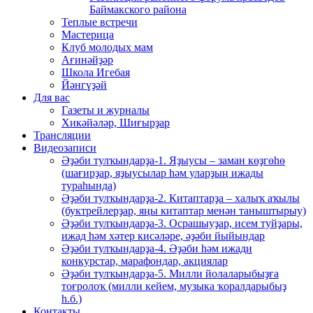
Баймакского района
Теплые встречи
Мастерица
Клуб молодых мам
Ағинәйҙәр
Школа Игебая
Йәнгүҙәй
Для вас
Газеты и журналы
Хикәйәләр, Шиғырҙар
Трансляции
Видеозаписи
Әҙәби тулҡындарҙа-1. Яҙыусы – заман көҙгөһө
(шағирҙар, яҙыусылар һәм уларҙың ижады
тураһында)
Әҙәби тулҡындарҙа-2. Китаптарҙа – халыҡ аҡылы
(буктрейлерҙар, яңы китаптар менән таныштырыу)
Әҙәби тулҡындарҙа-3. Осрашыуҙар, исем туйҙары,
ижад һәм хәтер кисәләре, әҙәби йыйындар
Әҙәби тулҡындарҙа-4. Әҙәби һәм ижади
конкурстар, марафондар, акциялар
Әҙәби тулҡындарҙа-5. Милли йолаларыбыҙға
тоғролоҡ (милли кейем, музыка ҡоралдарыбыҙ
һ.б.)
Контакты