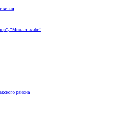
дивизия
ңа”, “Милләт әсәһе”
акского района