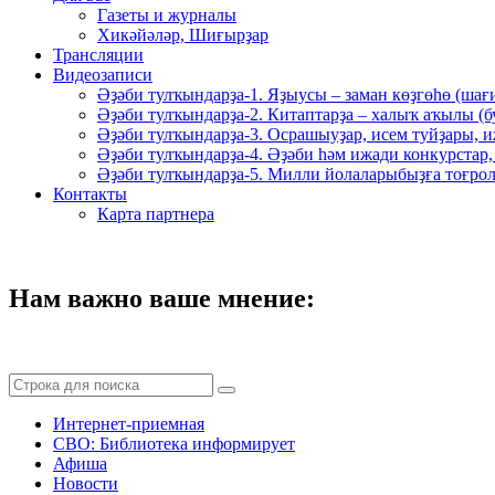
Газеты и журналы
Хикәйәләр, Шиғырҙар
Трансляции
Видеозаписи
Әҙәби тулҡындарҙа-1. Яҙыусы – заман көҙгөһө (шағ
Әҙәби тулҡындарҙа-2. Китаптарҙа – халыҡ аҡылы (
Әҙәби тулҡындарҙа-3. Осрашыуҙар, исем туйҙары, и
Әҙәби тулҡындарҙа-4. Әҙәби һәм ижади конкурстар,
Әҙәби тулҡындарҙа-5. Милли йолаларыбыҙға тоғрол
Контакты
Карта партнера
Нам важно ваше мнение:
Интернет-приемная
СВО: Библиотека информирует
Афиша
Новости