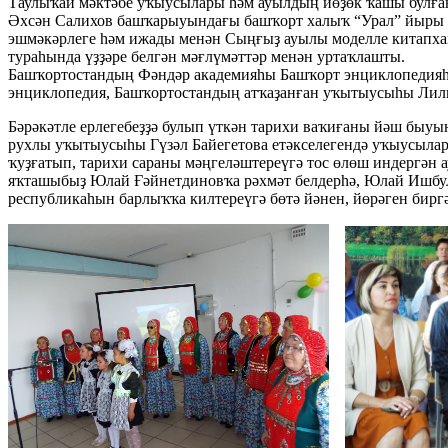
Таулыҡай мәктәбе уҡыусылары һәм ауылдың йөҙөк ҡашы булға
Әхсән Салихов башҡарыуындағы башҡорт халыҡ “Урал” йыры ки
эшмәкәрлеге һәм ижады менән Сыңғыҙ ауылы моделле китапх
тураһында үҙҙәре белгән мәғлүмәттәр менән уртаҡлашты.
Башҡортостандың Фәндәр академияһы Башҡорт энциклопедияһы
энциклопедия, Башҡортостандың атҡаҙанған уҡытыусыһы Лилиә
Бәрәкәтле ерлегебеҙҙә булып үткән тарихи ваҡиғаны йәш быуын
рухлы уҡытыусыһы Гүзәл Байегетова етәкселегендә уҡыусылар 
ҡуҙғатып, тарихи сараны мәңгеләштереүгә тос өлөш индергән 
яҡташыбыҙ Юлай Ғәйнетдиновҡа рәхмәт белдерһә, Юлай Ишбул
республикаһын барлыҡҡа килтереүгә бөтә йәнен, йөрәген бирг