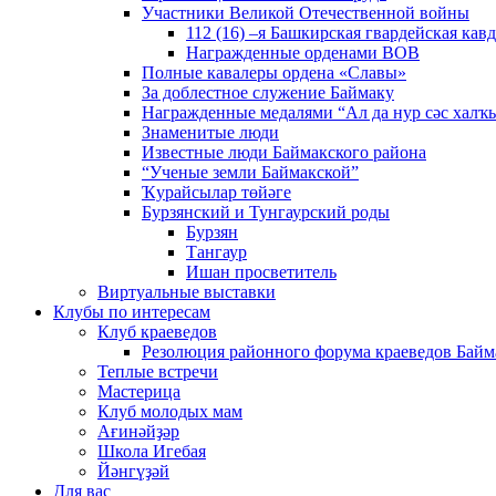
Участники Великой Отечественной войны
112 (16) –я Башкирская гвардейская кав
Награжденные орденами ВОВ
Полные кавалеры ордена «Славы»
За доблестное служение Баймаку
Награжденные медалями “Ал да нур сәс халҡы
Знаменитые люди
Известные люди Баймакского района
“Ученые земли Баймакской”
Ҡурайсылар төйәге
Бурзянский и Тунгаурский роды
Бурзян
Тангаур
Ишан просветитель
Виртуальные выставки
Клубы по интересам
Клуб краеведов
Резолюция районного форума краеведов Байм
Теплые встречи
Мастерица
Клуб молодых мам
Ағинәйҙәр
Школа Игебая
Йәнгүҙәй
Для вас