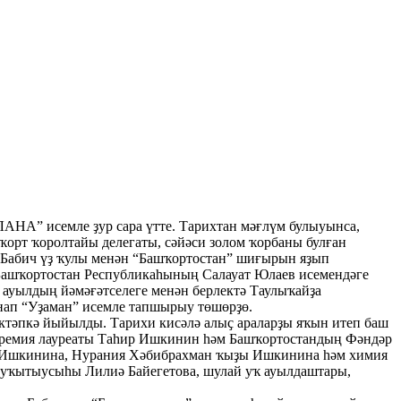
” исемле ҙур сара үтте. Тарихтан мәғлүм булыуынса,
ҡорт ҡоролтайы делегаты, сәйәси золом ҡорбаны булған
 Бабич үҙ ҡулы менән “Башҡортостан” шиғырын яҙып
 Башҡортостан Республикаһының Салауат Юлаев исемендәге
ауылдың йәмәғәтселеге менән берлектә Таулыҡайҙа
нап “Уҙаман” исемле тапшырыу төшөрҙө.
ктәпкә йыйылды. Тарихи кисәлә алыҫ араларҙы яҡын итеп баш
 премия лауреаты Таһир Ишкинин һәм Башҡортостандың Фәндәр
әр Ишкинина, Нурания Хәбибрахман ҡыҙы Ишкинина һәм химия
 уҡытыусыһы Лилиә Байегетова, шулай уҡ ауылдаштары,