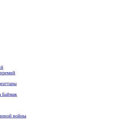
ий
 премий
реаттары
а Баймак
еннной войны