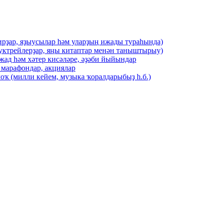
ирҙар, яҙыусылар һәм уларҙың ижады тураһында)
буктрейлерҙар, яңы китаптар менән таныштырыу)
жад һәм хәтер кисәләре, әҙәби йыйындар
 марафондар, акциялар
оҡ (милли кейем, музыка ҡоралдарыбыҙ һ.б.)