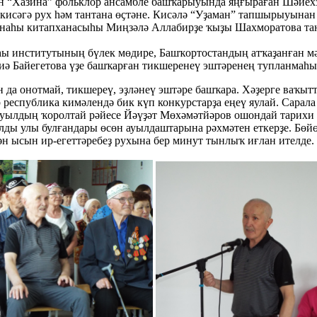
н “Хазина” фольклор ансамбле башҡарыуында яңғыраған Шәйех
сәгә рух һәм тантана өҫтәне. Кисәлә “Уҙаман” тапшырыуынан ө
анаһы китапханасыһы Миңзәлә Аллабирҙе ҡыҙы Шахморатова та
 институтының бүлек мөдире, Башҡортостандың атҡаҙанған мә
 Байегетова үҙе башҡарған тикшеренеү эштәренең тупланмаһын
 да онотмай, тикшереү, эҙләнеү эштәре башҡара. Хәҙерге ваҡыт
республика кимәлендә бик күп конкурстарҙа еңеү яулай. Сарал
ауылдың ҡоролтай рәйесе Йәүҙәт Мөхәмәтйәров ошондай тарихи 
ды улы булғандары өсөн ауылдаштарына рәхмәтен еткерҙе. Бө
ән ысын ир-егеттәребеҙ рухына бер минут тынлыҡ иғлан ителде.