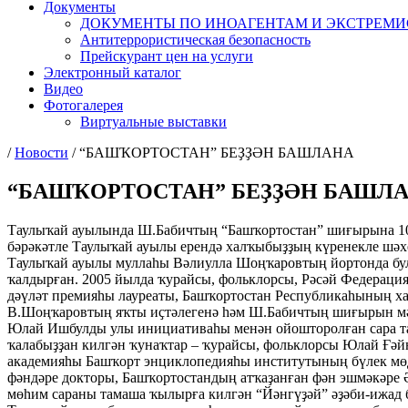
Документы
ДОКУМЕНТЫ ПО ИНОАГЕНТАМ И ЭКСТРЕМ
Антитеррористическая безопасность
Прейскурант цен на услуги
Электронный каталог
Видео
Фотогалерея
Виртуальные выставки
/
Новости
/
“БАШҠОРТОСТАН” БЕҘҘӘН БАШЛАНА
“БАШҠОРТОСТАН” БЕҘҘӘН БАШЛ
Таулыҡай ауылында Ш.Бабичтың “Башҡортостан” шиғырына 
бәрәкәтле Таулыҡай ауылы ерендә халҡыбыҙҙың күренекле шәхес
Таулыҡай ауылы муллаһы Вәлиулла Шоңҡаровтың йортонда бул
ҡалдырған. 2005 йылда ҡурайсы, фольклорсы, Рәсәй Федераци
дәүләт премияһы лауреаты, Башҡортостан Республикаһының х
В.Шоңҡаровтың яҡты иҫтәлегенә һәм Ш.Бабичтың шиғырын мәңг
Юлай Ишбулды улы инициативаһы менән ойошторолған сара таҡ
ҡалабыҙҙан килгән ҡунаҡтар – ҡурайсы, фольклорсы Юлай Ғә
академияһы Башҡорт энциклопедияһы институтының бүлек мө
фәндәре докторы, Башҡортостандың атҡаҙанған фән эшмәкәре
мөһим сараны тамаша ҡылырға килгән “Йәнгүҙәй” әҙәби-ижад 