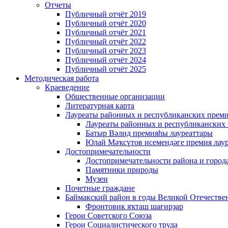
Отчеты
Публичный отчёт 2019
Публичный отчёт 2020
Публичный отчёт 2021
Публичный отчёт 2022
Публичный отчёт 2023
Публичный отчёт 2024
Публичный отчёт 2025
Методическая работа
Краеведение
Общественные организации
Литературная карта
Лауреаты районных и республиканских прем
Лауреаты районных и республиканских
Батыр Вәлид премияһы лауреаттары
Юлай Мәҡсүтов исемендәге премия лау
Достопримечательности
Достопримечательности района и город
Памятники природы
Музеи
Почетные граждане
Баймакский район в годы Великой Отечеств
Фронтовик яҡташ шағирҙар
Герои Советского Союза
Герои Социалистического труда