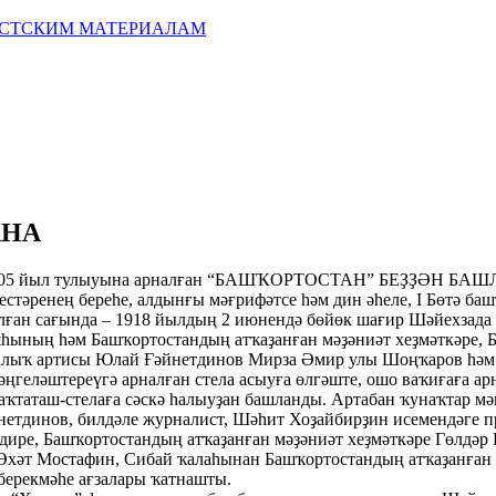
ИСТСКИМ МАТЕРИАЛАМ
АНА
105 йыл тулыуына арналған “БАШҠОРТОСТАН” БЕҘҘӘН БАШЛАНА
тәренең береһе, алдынғы мәғрифәтсе һәм дин әһеле, I Бөтә баш
ған сағында – 1918 йылдың 2 июнендә бөйөк шағир Шәйехзада
яһының һәм Башҡортостандың атҡаҙанған мәҙәниәт хеҙмәткәре,
алыҡ артисы Юлай Ғәйнетдинов Мирза Әмир улы Шоңҡаров һәм 
еләштереүгә арналған стела асыуға өлгәште, ошо ваҡиғаға ар
таташ-стелаға сәскә һалыуҙан башланды. Артабан ҡунаҡтар мә
йнетдинов, билдәле журналист, Шәһит Хоҙайбирҙин исемендәге
дире, Башҡортостандың атҡаҙанған мәҙәниәт хеҙмәткәре Гөлд
 Әхәт Мостафин, Сибай ҡалаһынан Башҡортостандың атҡаҙанған
берекмәһе ағзалары ҡатнашты.