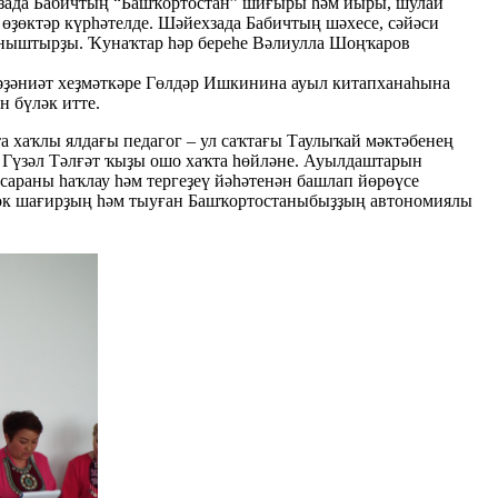
зада Бабичтың “Башҡортостан” шиғыры һәм йыры, шулай
ҙөктәр күрһәтелде. Шәйехзада Бабичтың шәхесе, сәйәси
ныштырҙы. Ҡунаҡтар һәр береһе Вәлиулла Шоңҡаров
ҙәниәт хеҙмәткәре Гөлдәр Ишкинина ауыл китапханаһына
 бүләк итте.
та хаҡлы ялдағы педагог – ул саҡтағы Таулыҡай мәктәбенең
а Гүзәл Тәлғәт ҡыҙы ошо хаҡта һөйләне. Ауылдаштарын
сараны һаҡлау һәм тергеҙеү йәһәтенән башлап йөрөүсе
йөк шағирҙың һәм тыуған Башҡортостаныбыҙҙың автономиялы