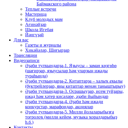
Баймакского района
Теплые встречи
Мастерица
Клуб молодых мам
Ағинәйҙәр
Школа Игебая
Йәнгүҙәй
Для вас
Газеты и журналы
Хикәйәләр, Шиғырҙар
Трансляции
Видеозаписи
Әҙәби тулҡындарҙа-1. Яҙыусы – заман көҙгөһө
(шағирҙар, яҙыусылар һәм уларҙың ижады
тураһында)
Әҙәби тулҡындарҙа-2. Китаптарҙа – халыҡ аҡылы
(буктрейлерҙар, яңы китаптар менән таныштырыу)
Әҙәби тулҡындарҙа-3. Осрашыуҙар, исем туйҙары,
ижад һәм хәтер кисәләре, әҙәби йыйындар
Әҙәби тулҡындарҙа-4. Әҙәби һәм ижади
конкурстар, марафондар, акциялар
Әҙәби тулҡындарҙа-5. Милли йолаларыбыҙға
тоғролоҡ (милли кейем, музыка ҡоралдарыбыҙ
һ.б.)
Контакты