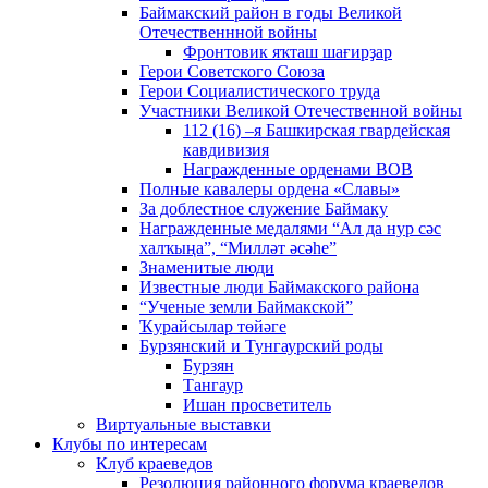
Баймакский район в годы Великой
Отечественнной войны
Фронтовик яҡташ шағирҙар
Герои Советского Союза
Герои Социалистического труда
Участники Великой Отечественной войны
112 (16) –я Башкирская гвардейская
кавдивизия
Награжденные орденами ВОВ
Полные кавалеры ордена «Славы»
За доблестное служение Баймаку
Награжденные медалями “Ал да нур сәс
халҡыңа”, “Милләт әсәһе”
Знаменитые люди
Известные люди Баймакского района
“Ученые земли Баймакской”
Ҡурайсылар төйәге
Бурзянский и Тунгаурский роды
Бурзян
Тангаур
Ишан просветитель
Виртуальные выставки
Клубы по интересам
Клуб краеведов
Резолюция районного форума краеведов