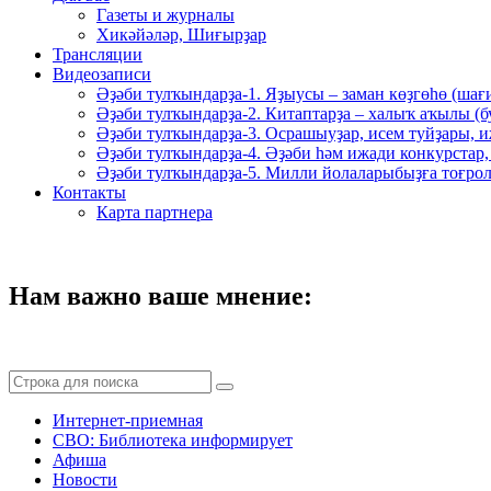
Газеты и журналы
Хикәйәләр, Шиғырҙар
Трансляции
Видеозаписи
Әҙәби тулҡындарҙа-1. Яҙыусы – заман көҙгөһө (шағ
Әҙәби тулҡындарҙа-2. Китаптарҙа – халыҡ аҡылы (
Әҙәби тулҡындарҙа-3. Осрашыуҙар, исем туйҙары, и
Әҙәби тулҡындарҙа-4. Әҙәби һәм ижади конкурстар,
Әҙәби тулҡындарҙа-5. Милли йолаларыбыҙға тоғрол
Контакты
Карта партнера
Нам важно ваше мнение:
Интернет-приемная
СВО: Библиотека информирует
Афиша
Новости