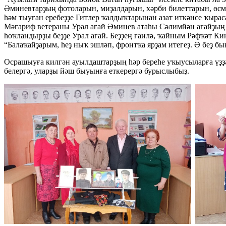
Әминевтарҙың фотоларын, миҙалдарын, хәрби билеттарын, өсм
һәм тыуған еребеҙҙе Гитлер ҡалдыҡтарынан азат иткәнсе ҡырас
Мәғариф ветераны Урал ағай Әминев атаһы Сәлимйән ағайҙың 
һоҡландырҙы беҙҙе Урал ағай. Беҙҙең ғаилә, ҡайным Рәфҡәт К
“Балаҡайҙарым, һеҙ ныҡ эшләп, фронтҡа ярҙам итегеҙ. Ә беҙ б
Осрашыуға килгән ауылдаштарҙың һәр береһе уҡыусыларға үҙҙә
белергә, уларҙы йәш быуынға еткерергә бурыслыбыҙ.