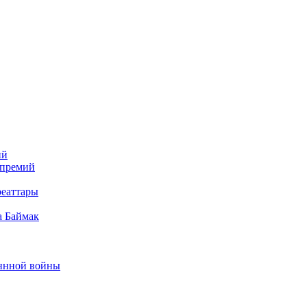
ий
 премий
реаттары
а Баймак
еннной войны