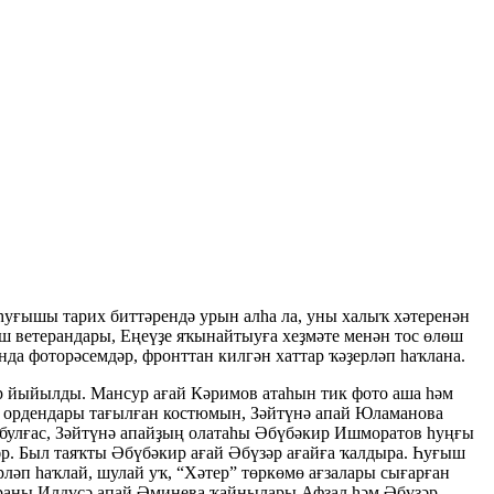
һуғышы тарих биттәрендә урын алһа ла, уны халыҡ хәтеренән
ш ветерандары, Еңеүҙе яҡынайтыуға хеҙмәте менән тос өлөш
нда фоторәсемдәр, фронттан килгән хаттар ҡәҙерләп һаҡлана.
 йыйылды. Мансур ағай Кәримов атаһын тик фото аша һәм
, ордендары тағылған костюмын, Зәйтүнә апай Юламанова
булғас, Зәйтүнә апайҙың олатаһы Әбүбәкир Ишморатов һуңғы
әр. Был таяҡты Әбүбәкир ағай Әбүзәр ағайға ҡалдыра. Һуғыш
рләп һаҡлай, шулай уҡ, “Хәтер” төркөмө ағзалары сығарған
раны Илдүсә апай Әминева ҡайнылары Афзал һәм Әбүзәр