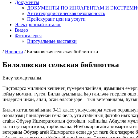
Документы
ДОКУМЕНТЫ ПО ИНОАГЕНТАМ И ЭКСТРЕМ
Антитеррористическая безопасность
Прейскурант цен на услуги
Электронный каталог
Видео
Фотогалерея
Виртуальные выставки
/
Новости
/
Биляловская сельская библиотека
Биляловская сельская библиотека
Еңеү ҡомартҡыһы.
Тиҫтәләрсә миллион кешенең ғүмерен ҡыйған, яҙмышын емергән
юйыу мөмкин түгел. Билал ауылында һәр ғаиләлә тиерлек ошо 
индергән инәй, апай, әсәй-өләсәйҙәре – тыл ветерандары, һуғ
Билал китапханаһында 9-11 класс уҡыусылары менән осрашыу
ололарҙың һөйләүенән генә белә, уға атаһының фотоһо ныҡ ҡ
атаһы Әбүзәр Ишморатовтың фотоһын, ҡайныһы Абдулла мулла
юлға оҙатырға килә, тәрбиәләшә. Әбүбәкир ағайға ҡомартҡы и
ветераны Әбүзәр ағай Ишморатов өсөн дә ул таяҡ бик ҡәҙерле 
“Ауылым тарихында Бөйөк Ватан һуғышы” исемле китабы ла З