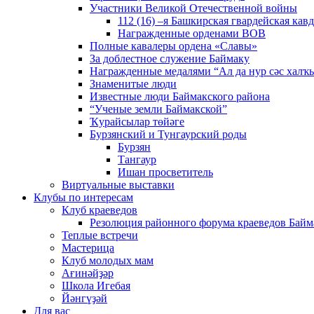
Участники Великой Отечественной войны
112 (16) –я Башкирская гвардейская кав
Награжденные орденами ВОВ
Полные кавалеры ордена «Славы»
За доблестное служение Баймаку
Награжденные медалями “Ал да нур сәс халҡы
Знаменитые люди
Известные люди Баймакского района
“Ученые земли Баймакской”
Ҡурайсылар төйәге
Бурзянский и Тунгаурский роды
Бурзян
Тангаур
Ишан просветитель
Виртуальные выставки
Клубы по интересам
Клуб краеведов
Резолюция районного форума краеведов Байм
Теплые встречи
Мастерица
Клуб молодых мам
Ағинәйҙәр
Школа Игебая
Йәнгүҙәй
Для вас