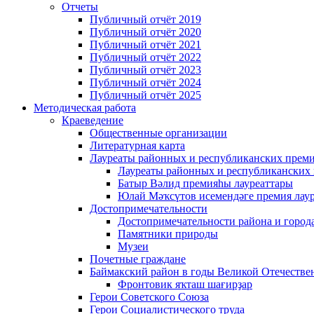
Отчеты
Публичный отчёт 2019
Публичный отчёт 2020
Публичный отчёт 2021
Публичный отчёт 2022
Публичный отчёт 2023
Публичный отчёт 2024
Публичный отчёт 2025
Методическая работа
Краеведение
Общественные организации
Литературная карта
Лауреаты районных и республиканских прем
Лауреаты районных и республиканских
Батыр Вәлид премияһы лауреаттары
Юлай Мәҡсүтов исемендәге премия лау
Достопримечательности
Достопримечательности района и город
Памятники природы
Музеи
Почетные граждане
Баймакский район в годы Великой Отечеств
Фронтовик яҡташ шағирҙар
Герои Советского Союза
Герои Социалистического труда