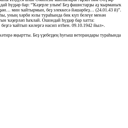
ай һүҙҙәр бар: “Ҡәҙерле улым! Беҙ фашистарҙы аҙ ҡырманыҡ
ҙән… мин ҡайтырмын, беҙ элеккесә йәшәрбеҙ… (24.01.43 й)”.
һы, уның хәрби юлы тураһында бик күп белеүе менән
ын ҡәҙерләп һаҡлай. Ошондай һүҙҙәр бар хатта:
беҙгә ҡайтып килергә насип итһен. 09.10.1942 йыл».
әтирә яңыртты. Беҙ үҙебеҙҙең һуғыш ветерандары тураһында