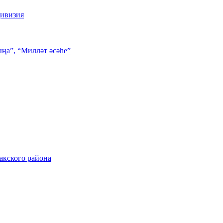
дивизия
ңа”, “Милләт әсәһе”
акского района