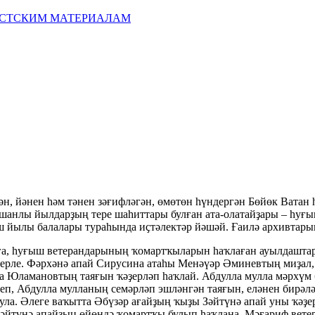
ИСТСКИМ МАТЕРИАЛАМ
, йәнен һәм тәнен зәғифләгән, өмөтөн һүндергән Бөйөк Ватан 
шанлы йылдарҙың тере шаһиттары булған ата-олатайҙары – һуғы
ыш йылы балалары тураһында иҫтәлектәр йәшәй. Ғаилә архивтары
ға, һуғыш ветерандарының ҡомартҡыларын һаҡлаған ауылдаштар
әҙерле. Фәрхәнә апай Сирусина атаһы Менәүәр Әминевтың миҙал
 Юламановтың таяғын ҡәҙерләп һаҡлай. Абдулла мулла мәрхүм 
теп, Абдулла мулланың семәрләп эшләнгән таяғын, еләнен бирәл
була. Әлеге ваҡытта Әбүзәр ағайҙың ҡыҙы Зәйтүнә апай уны ҡәҙе
әйтүнә апайҙың өйөндә ҡомартҡы булып һаҡлана. Мәғариф вете