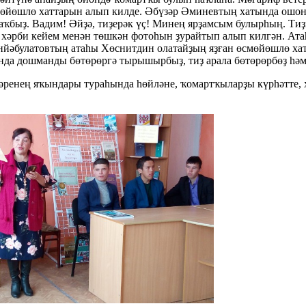
өйөшлө хаттарын алып килде. Әбүзәр Әминевтың хатында ошонд
аҡбыҙ. Вадим! Әйҙә, тиҙерәк үҫ! Минең ярҙамсым булырһың. Тиҙ
хәрби кейем менән төшкән фотоһын ҙурайтып алып килгән. Ата
инйәбулатовтың атаһы Хөснитдин олатайҙың яҙған өсмөйөшлө хат
ында дошманды бөтөрөргә тырышырбыҙ, тиҙ арала бөтөрөрбөҙ һәм 
ренең яҡындары тураһында һөйләне, ҡомартҡыларҙы күрһәтте, х