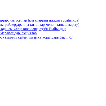
ирҙар, яҙыусылар һәм уларҙың ижады тураһында)
буктрейлерҙар, яңы китаптар менән таныштырыу)
жад һәм хәтер кисәләре, әҙәби йыйындар
 марафондар, акциялар
оҡ (милли кейем, музыка ҡоралдарыбыҙ һ.б.)