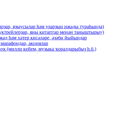
ирҙар, яҙыусылар һәм уларҙың ижады тураһында)
буктрейлерҙар, яңы китаптар менән таныштырыу)
жад һәм хәтер кисәләре, әҙәби йыйындар
 марафондар, акциялар
оҡ (милли кейем, музыка ҡоралдарыбыҙ һ.б.)