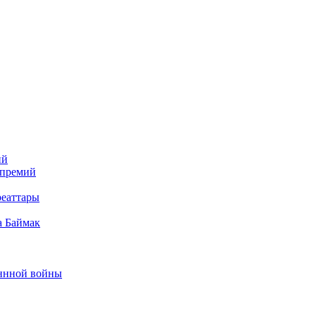
ий
 премий
реаттары
а Баймак
еннной войны