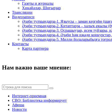
Газеты и журналы
Хикәйәләр, Шиғырҙар
Трансляции
Видеозаписи
Әҙәби тулҡындарҙа-1. Яҙыусы – заман көҙгөһө (шағ
Әҙәби тулҡындарҙа-2. Китаптарҙа – халыҡ аҡылы (
Әҙәби тулҡындарҙа-3. Осрашыуҙар, исем туйҙары, и
Әҙәби тулҡындарҙа-4. Әҙәби һәм ижади конкурстар,
Әҙәби тулҡындарҙа-5. Милли йолаларыбыҙға тоғрол
Контакты
Карта партнера
Нам важно ваше мнение:
Интернет-приемная
СВО: Библиотека информирует
Афиша
Новости