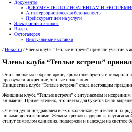
Документы
ДОКУМЕНТЫ ПО ИНОАГЕНТАМ И ЭКСТРЕМ
Антитеррористическая безопасность
Прейскурант цен на услуги
Электронный каталог
Видео
Фотогалерея
Виртуальные выставки
/
Новости
/
Члены клуба "Теплые встречи" приняли участие в а
Члены клуба “Теплые встречи” приняли 
Они с любовью собрали яркие, ароматные букеты и подарили и
прозвучали искренние, теплые пожелания.
Инициатива клуба “Теплые встречи” стала настоящим праздник
Женщины клуба “Теплые встречи” с энтузиазмом и искренним ж
внимания. Примечательно, что цветы для букетов были выраще
От всей души поздравляем всех школьников, учителей и их род
новыми достижениями. Желаем крепкого здоровья, неугасаемой
станут символом единения, поддержки и надежды на светлое б