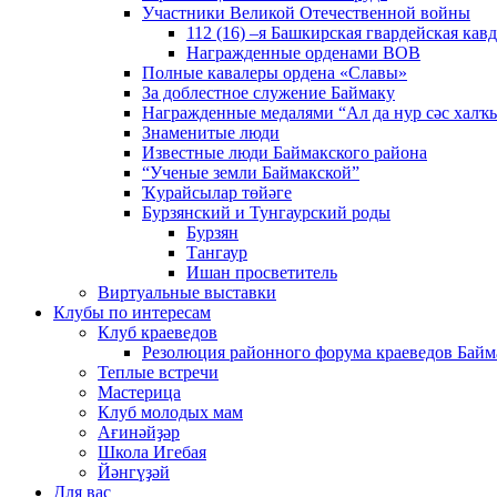
Участники Великой Отечественной войны
112 (16) –я Башкирская гвардейская кав
Награжденные орденами ВОВ
Полные кавалеры ордена «Славы»
За доблестное служение Баймаку
Награжденные медалями “Ал да нур сәс халҡы
Знаменитые люди
Известные люди Баймакского района
“Ученые земли Баймакской”
Ҡурайсылар төйәге
Бурзянский и Тунгаурский роды
Бурзян
Тангаур
Ишан просветитель
Виртуальные выставки
Клубы по интересам
Клуб краеведов
Резолюция районного форума краеведов Байм
Теплые встречи
Мастерица
Клуб молодых мам
Ағинәйҙәр
Школа Игебая
Йәнгүҙәй
Для вас