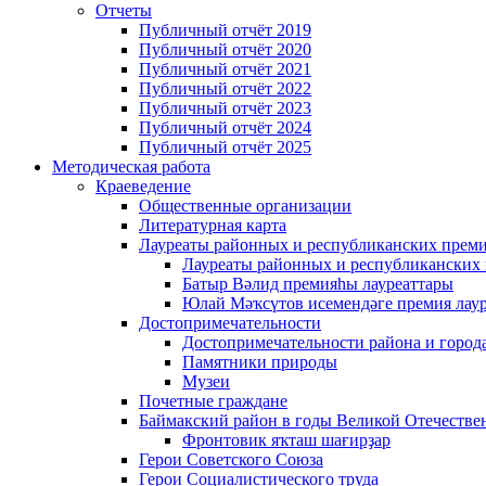
Отчеты
Публичный отчёт 2019
Публичный отчёт 2020
Публичный отчёт 2021
Публичный отчёт 2022
Публичный отчёт 2023
Публичный отчёт 2024
Публичный отчёт 2025
Методическая работа
Краеведение
Общественные организации
Литературная карта
Лауреаты районных и республиканских прем
Лауреаты районных и республиканских
Батыр Вәлид премияһы лауреаттары
Юлай Мәҡсүтов исемендәге премия лау
Достопримечательности
Достопримечательности района и город
Памятники природы
Музеи
Почетные граждане
Баймакский район в годы Великой Отечеств
Фронтовик яҡташ шағирҙар
Герои Советского Союза
Герои Социалистического труда