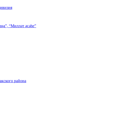
дивизия
ңа”, “Милләт әсәһе”
акского района