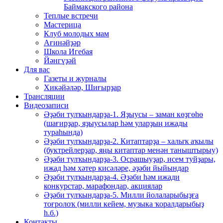
Баймакского района
Теплые встречи
Мастерица
Клуб молодых мам
Ағинәйҙәр
Школа Игебая
Йәнгүҙәй
Для вас
Газеты и журналы
Хикәйәләр, Шиғырҙар
Трансляции
Видеозаписи
Әҙәби тулҡындарҙа-1. Яҙыусы – заман көҙгөһө
(шағирҙар, яҙыусылар һәм уларҙың ижады
тураһында)
Әҙәби тулҡындарҙа-2. Китаптарҙа – халыҡ аҡылы
(буктрейлерҙар, яңы китаптар менән таныштырыу)
Әҙәби тулҡындарҙа-3. Осрашыуҙар, исем туйҙары,
ижад һәм хәтер кисәләре, әҙәби йыйындар
Әҙәби тулҡындарҙа-4. Әҙәби һәм ижади
конкурстар, марафондар, акциялар
Әҙәби тулҡындарҙа-5. Милли йолаларыбыҙға
тоғролоҡ (милли кейем, музыка ҡоралдарыбыҙ
һ.б.)
Контакты