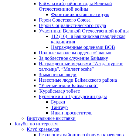
Баймакский район в годы Великой
Отечественнной войны
Фронтовик яҡташ шағирҙар
Герои Советского Союза
Герои Социалистического труда
Участники Великой Отечественной войны
112 (16) –я Башкирская гвардейская
кавдивизия
Награжденные орденами ВОВ
Полные кавалеры ордена «Славы»
За доблестное служение Баймаку
Награжденные медалями “Ал да нур сәс
халҡыңа”, “Милләт әсәһе”
Знаменитые люди
Известные люди Баймакского района
“Ученые земли Баймакской”
Ҡурайсылар төйәге
Бурзянский и Тунгаурский роды
Бурзян
Тангаур
Ишан просветитель
Виртуальные выставки
Клубы по интересам
Клуб краеведов
Резолюция районного форума краеведов