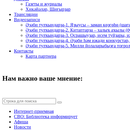
Газеты и журналы
Хикәйәләр, Шиғырҙар
Трансляции
Видеозаписи
Әҙәби тулҡындарҙа-1. Яҙыусы – заман көҙгөһө (шағ
Әҙәби тулҡындарҙа-2. Китаптарҙа – халыҡ аҡылы (
Әҙәби тулҡындарҙа-3. Осрашыуҙар, исем туйҙары, и
Әҙәби тулҡындарҙа-4. Әҙәби һәм ижади конкурстар,
Әҙәби тулҡындарҙа-5. Милли йолаларыбыҙға тоғрол
Контакты
Карта партнера
Нам важно ваше мнение:
Интернет-приемная
СВО: Библиотека информирует
Афиша
Новости