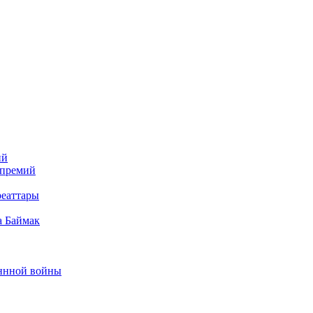
ий
 премий
реаттары
а Баймак
еннной войны