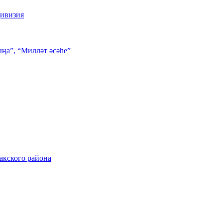
дивизия
ңа”, “Милләт әсәһе”
акского района