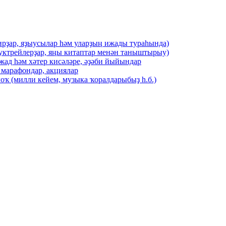
ирҙар, яҙыусылар һәм уларҙың ижады тураһында)
буктрейлерҙар, яңы китаптар менән таныштырыу)
жад һәм хәтер кисәләре, әҙәби йыйындар
 марафондар, акциялар
оҡ (милли кейем, музыка ҡоралдарыбыҙ һ.б.)