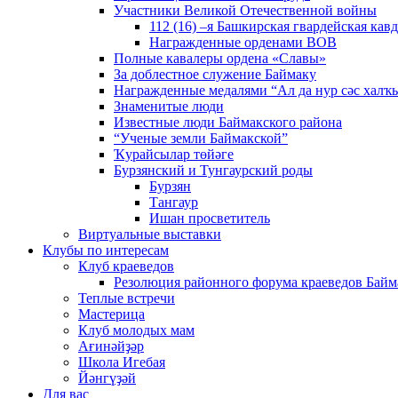
Участники Великой Отечественной войны
112 (16) –я Башкирская гвардейская кав
Награжденные орденами ВОВ
Полные кавалеры ордена «Славы»
За доблестное служение Баймаку
Награжденные медалями “Ал да нур сәс халҡы
Знаменитые люди
Известные люди Баймакского района
“Ученые земли Баймакской”
Ҡурайсылар төйәге
Бурзянский и Тунгаурский роды
Бурзян
Тангаур
Ишан просветитель
Виртуальные выставки
Клубы по интересам
Клуб краеведов
Резолюция районного форума краеведов Байм
Теплые встречи
Мастерица
Клуб молодых мам
Ағинәйҙәр
Школа Игебая
Йәнгүҙәй
Для вас