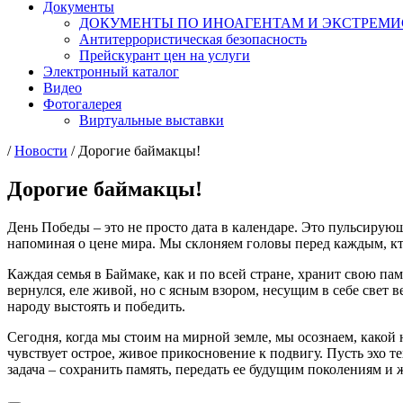
Документы
ДОКУМЕНТЫ ПО ИНОАГЕНТАМ И ЭКСТРЕМ
Антитеррористическая безопасность
Прейскурант цен на услуги
Электронный каталог
Видео
Фотогалерея
Виртуальные выставки
/
Новости
/
Дорогие баймакцы!
Дорогие баймакцы!
День Победы – это не просто дата в календаре. Это пульсирующ
напоминая о цене мира. Мы склоняем головы перед каждым, кто
Каждая семья в Баймаке, как и по всей стране, хранит свою па
вернулся, еле живой, но с ясным взором, несущим в себе свет в
народу выстоять и победить.
Сегодня, когда мы стоим на мирной земле, мы осознаем, какой
чувствует острое, живое прикосновение к подвигу. Пусть эхо т
задача – сохранить память, передать ее будущим поколениям и