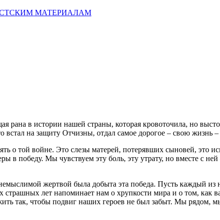
ИСТСКИМ МАТЕРИАЛАМ
ая рана в истории нашей страны, которая кровоточила, но выстоя
 встал на защиту Отчизны, отдал самое дорогое – свою жизнь – 
мять о той войне. Это слезы матерей, потерявших сыновей, это и
еры в победу. Мы чувствуем эту боль, эту утрату, но вместе с н
 немыслимой жертвой была добыта эта победа. Пусть каждый из н
ех страшных лет напоминает нам о хрупкости мира и о том, как 
 жить так, чтобы подвиг наших героев не был забыт. Мы рядом, 