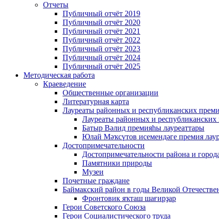
Отчеты
Публичный отчёт 2019
Публичный отчёт 2020
Публичный отчёт 2021
Публичный отчёт 2022
Публичный отчёт 2023
Публичный отчёт 2024
Публичный отчёт 2025
Методическая работа
Краеведение
Общественные организации
Литературная карта
Лауреаты районных и республиканских прем
Лауреаты районных и республиканских
Батыр Вәлид премияһы лауреаттары
Юлай Мәҡсүтов исемендәге премия лау
Достопримечательности
Достопримечательности района и город
Памятники природы
Музеи
Почетные граждане
Баймакский район в годы Великой Отечеств
Фронтовик яҡташ шағирҙар
Герои Советского Союза
Герои Социалистического труда