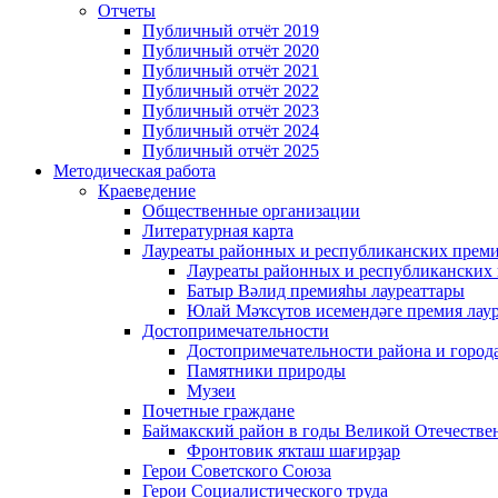
Отчеты
Публичный отчёт 2019
Публичный отчёт 2020
Публичный отчёт 2021
Публичный отчёт 2022
Публичный отчёт 2023
Публичный отчёт 2024
Публичный отчёт 2025
Методическая работа
Краеведение
Общественные организации
Литературная карта
Лауреаты районных и республиканских прем
Лауреаты районных и республиканских
Батыр Вәлид премияһы лауреаттары
Юлай Мәҡсүтов исемендәге премия лау
Достопримечательности
Достопримечательности района и город
Памятники природы
Музеи
Почетные граждане
Баймакский район в годы Великой Отечеств
Фронтовик яҡташ шағирҙар
Герои Советского Союза
Герои Социалистического труда