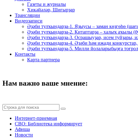
Газеты и журналы
Хикәйәләр, Шиғырҙар
Трансляции
Видеозаписи
Әҙәби тулҡындарҙа-1. Яҙыусы – заман көҙгөһө (шағ
Әҙәби тулҡындарҙа-2. Китаптарҙа – халыҡ аҡылы (
Әҙәби тулҡындарҙа-3. Осрашыуҙар, исем туйҙары, и
Әҙәби тулҡындарҙа-4. Әҙәби һәм ижади конкурстар,
Әҙәби тулҡындарҙа-5. Милли йолаларыбыҙға тоғрол
Контакты
Карта партнера
Нам важно ваше мнение:
Интернет-приемная
СВО: Библиотека информирует
Афиша
Новости