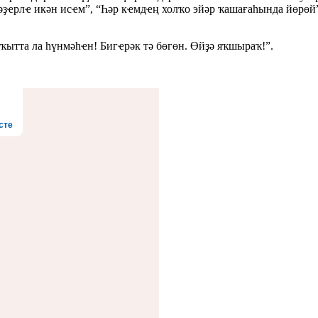
ҡәҙҽрлҽ икән исҽм”, “Һәр кҽмдҽң холҡо эйәр ҡашағаһында йөрөй
ҡытта ла һүнмәһҽн! Бигҽрәк тә бөгөн. Өйҙә яҡшыраҡ!”.
сте