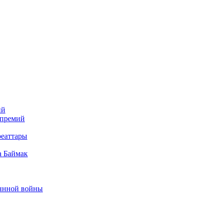
ий
 премий
реаттары
а Баймак
еннной войны