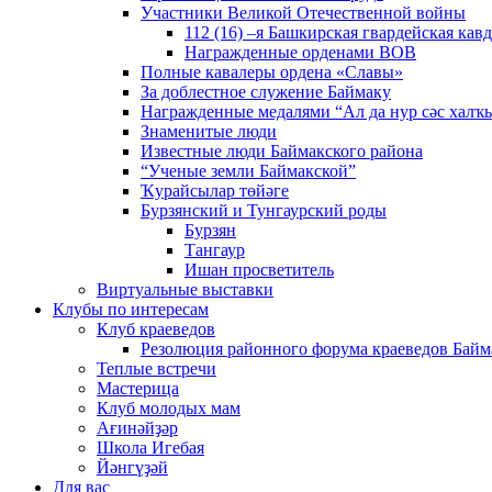
Участники Великой Отечественной войны
112 (16) –я Башкирская гвардейская кав
Награжденные орденами ВОВ
Полные кавалеры ордена «Славы»
За доблестное служение Баймаку
Награжденные медалями “Ал да нур сәс халҡы
Знаменитые люди
Известные люди Баймакского района
“Ученые земли Баймакской”
Ҡурайсылар төйәге
Бурзянский и Тунгаурский роды
Бурзян
Тангаур
Ишан просветитель
Виртуальные выставки
Клубы по интересам
Клуб краеведов
Резолюция районного форума краеведов Байм
Теплые встречи
Мастерица
Клуб молодых мам
Ағинәйҙәр
Школа Игебая
Йәнгүҙәй
Для вас