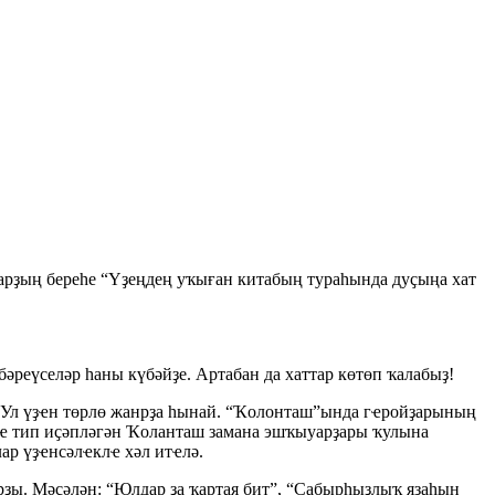
ларҙың береһе “Үҙеңдең уҡыған китабың тураһында дуҫыңа хат
әреүселәр һаны күбәйҙе. Артабан да хаттар көтөп ҡалабыҙ!
Ул үҙҽн төрлө жанрҙа һынай. “Ҡолонташ”ында гҽройҙарының
ҽгҽ тип иҫәпләгән Ҡоланташ замана эшҡыуарҙары ҡулына
ар үҙҽнсәлҽклҽ хәл итҽлә.
ы. Мәҫәлән: “Юлдар ҙа ҡартая бит”, “Cабырһыҙлыҡ язаһын