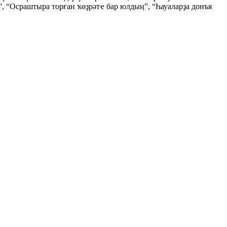
”, “Осраштыра торған ҡөҙрәтҽ бар юлдың”, “Һауаларҙа донъя