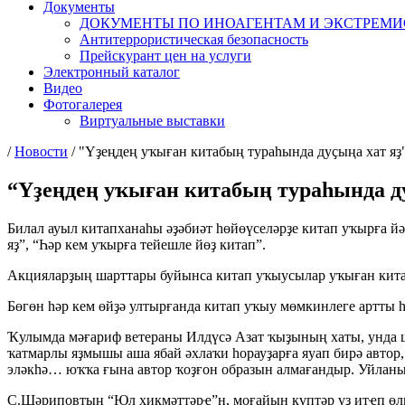
Документы
ДОКУМЕНТЫ ПО ИНОАГЕНТАМ И ЭКСТРЕМ
Антитеррористическая безопасность
Прейскурант цен на услуги
Электронный каталог
Видео
Фотогалерея
Виртуальные выставки
/
Новости
/
"Үҙеңдең уҡыған китабың тураһында дуҫыңа хат яҙ
“Үҙеңдең уҡыған китабың тураһында ду
Билал ауыл китапханаһы әҙәбиәт һөйөүселәрҙе китап уҡырға й
яҙ”, “Һәр кем уҡырға тейешле йөҙ китап”.
Акцияларҙың шарттары буйынса китап уҡыусылар уҡыған кита
Бөгөн һәр кем өйҙә ултырғанда китап уҡыу мөмкинлеге артты һ
Ҡулымда мәғариф ветераны Илдүсә Азат ҡыҙының хаты, унда 
ҡатмарлы яҙмышы аша ябай әхлаҡи һорауҙарға яуап бирә автор
эләкһә… юҡҡа ғына автор ҡоҙғон образын алмағандыр. Уйланыр
C.Шәриповтың “Юл хикмәттәрҽ”н, моғайын күптәр үҙ итҽп өлг