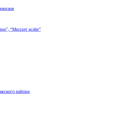
дивизия
ңа”, “Милләт әсәһе”
акского района