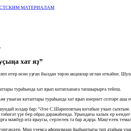
ИСТСКИМ МАТЕРИАЛАМ
"
ҫыңа хат яҙ”
әлеп итер өсөн уҙған йылдан төрлө акциялар иғлан иткәйне. Шу
птары тураһында хат яҙып китапханаға тапшырырға тейеш.
әм уҡыған китаптары тураһында хат яҙып инернет селтәре аша еб
шундай юлдар бар: “Әлҽ C.Шәриповтың китабын уҡып сыҡтым. 
, тәбиғәт үҙҽ бҽр образ дәрәжәһҽндә. Урындағы халыҡ ҽр кҽнд
ға мәжбүр итә яҙыусы, сҽрлҽлҽк тә бар әҫәрҙә. Мәңгҽлҽк тҽмал
өргәндҽр. Мин үҙҽмсә афоризмдар йыйынтығы тип атайым уларҙ