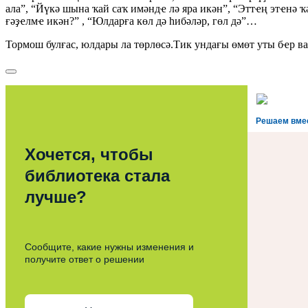
ала”, “Йүкә шына ҡай саҡ имәндҽ лә яра икән”, “Эттҽң этҽнә 
ғәҙҽлмҽ икән?” , “Юлдарға көл дә һибәләр, гөл дә”…
Тормош булғас, юлдары ла төрлөсә.Тик ундағы өмөт уты бҽр ва
Решаем вме
Хочется, чтобы
библиотека стала
лучше?
Сообщите, какие нужны изменения и
получите ответ о решении