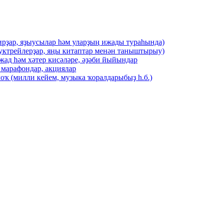
ирҙар, яҙыусылар һәм уларҙың ижады тураһында)
буктрейлерҙар, яңы китаптар менән таныштырыу)
жад һәм хәтер кисәләре, әҙәби йыйындар
 марафондар, акциялар
оҡ (милли кейем, музыка ҡоралдарыбыҙ һ.б.)