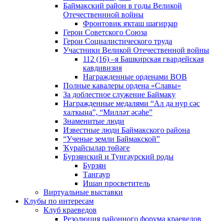
Баймакский район в годы Великой
Отечественнной войны
Фронтовик яҡташ шағирҙар
Герои Советского Союза
Герои Социалистического труда
Участники Великой Отечественной войны
112 (16) –я Башкирская гвардейская
кавдивизия
Награжденные орденами ВОВ
Полные кавалеры ордена «Славы»
За доблестное служение Баймаку
Награжденные медалями “Ал да нур сәс
халҡыңа”, “Милләт әсәһе”
Знаменитые люди
Известные люди Баймакского района
“Ученые земли Баймакской”
Ҡурайсылар төйәге
Бурзянский и Тунгаурский роды
Бурзян
Тангаур
Ишан просветитель
Виртуальные выставки
Клубы по интересам
Клуб краеведов
Резолюция районного форума краеведов