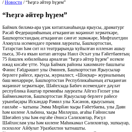
/
Новости
/
“Һеҙгә әйтер һүҙем”
“Һеҙгә әйтер һүҙем”
Баймаҡ биләмә-ара үҙәк китапханаһында яҙыусы, драматург
Рәсәй Федерацияһының атҡаҙанған мәҙәниәт хеҙмәткәре,
Башҡортостандың атҡаҙанған сәнғәт эшмәкәре, Мифтахетдин
Аҡмулла исемендәге премия лауреаты, Башҡортостан,
Татарстан һәм сит ил театрҙарында ҡуйылған илленән ашыу
пьеса, 30-ға яҡын китап авторы Наил Әсхәт улы Ғәйетбаевтың
75 йәшлек юбилейына арналған “Һеҙгә әйтер һүҙем” исемле
ижад кисәһе үтте. Унда Баймаҡ районы хакимиәте башлығы
Фәнис Ғәбдрәшит улы Әминев, Башҡортостан Яҙыусылар
берлеге рәйесе, яҙыусы, журналист, «Шоңҡар» журналының
баш мөхәррире, Башҡортостан Республикаһының атҡаҙанған
мәҙәниәт хеҙмәткәре, Шәйехзада Бабич исемендәге дәүләт
республика йәштәр премияһы лауреаты Айгиз Ғиззәт улы
Баймөхәмәтов, Башҡортостан Яҙыусылар берлеге рәйесе
урынбаҫары Искәндәр Рәмил улы Хәсәнов, яҙыусының
ғаиләһе – ҡатыны Эмма Мирйән ҡыҙы Ғәйетбаева, улы Даян
һәм килене Альбина, ҡыҙы Миләүшә, ағаһы Ғәйнислам
Шөғәйеп улы һәм еңгәһе Әнисә Сәлиховтар, Рәсүл
Шәйхислам улы һәм килене Маһикамал Сәлиховтар, эшҡыуар,
психолог Айбулат Уразбахтин ҡатнашты.