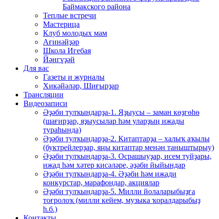
Баймакского района
Теплые встречи
Мастерица
Клуб молодых мам
Ағинәйҙәр
Школа Игебая
Йәнгүҙәй
Для вас
Газеты и журналы
Хикәйәләр, Шиғырҙар
Трансляции
Видеозаписи
Әҙәби тулҡындарҙа-1. Яҙыусы – заман көҙгөһө
(шағирҙар, яҙыусылар һәм уларҙың ижады
тураһында)
Әҙәби тулҡындарҙа-2. Китаптарҙа – халыҡ аҡылы
(буктрейлерҙар, яңы китаптар менән таныштырыу)
Әҙәби тулҡындарҙа-3. Осрашыуҙар, исем туйҙары,
ижад һәм хәтер кисәләре, әҙәби йыйындар
Әҙәби тулҡындарҙа-4. Әҙәби һәм ижади
конкурстар, марафондар, акциялар
Әҙәби тулҡындарҙа-5. Милли йолаларыбыҙға
тоғролоҡ (милли кейем, музыка ҡоралдарыбыҙ
һ.б.)
Контакты