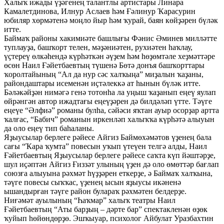
Халыҡ ижады үҙәгенең талантлы артистары Линара
Камалетдинова, Илнур Аслаев һәм Ғәлинур Ҡарасурин
юбиляр хөрмәтенә моңло йыр һәм ҡурай, баян көйҙәрен бүләк
итте.
Баймаҡ районы хакимиәте башлығы Фәнис Әминев милләтте
туплауҙа, башҡорт телен, мәҙәниәтен, рухиәтен һаҡлау,
үҫтереү өлкәһендә күрһәткән әүҙем һәм һөҙөмтәле хеҙмәттәре
өсөн Наил Ғәйетбаевтың түшенә Бөтә донъя башҡорттары
ҡоролтайының “Ал да нур сәс халҡыңа” миҙалын ҡаҙаны,
райондаштары исеменән иҫтәлеккә ат һынын бүләк итте.
Бәләкәйҙән нимәгә генә тотонһа ла уңыш ҡаҙанып еңеү яулап
өйрәнгән автор ижадтағы еңеүҙәрен дә билдәләп үтте. Тәүге
еңеүе “Әлфиә” романы булһа, сәйәси яҡтан ауыр осорҙар артта
ҡалғас, “Бабич” романын иркенләп халыҡҡа күрһәтә алыуын
да оло еңеү тип баһаланы.
Яҙыусылар берлеге рәйесе Айгиз Баймөхәмәтов үҙенең бала
сағы “Ҡара ҡумта” повесын уҡып үтеүен телгә алды, Наил
Ғәйетбаевтың Яҙыусылар берлеге рәйесе саҡта күп йәштәрҙе,
шул иҫәптән Айгиз Ғиззәт улының үҙен дә оло өмөттәр бағлап
союзға алыуына рәхмәт һүҙҙәрен еткерҙе, ә Баймаҡ халҡына,
тәүге повесы сыҡҡас, үҙенең ысын яҙыусы икәненә
ышандырған тәүге район булараҡ рәхмәтен белдерҙе.
Ниғәмәт ауылының “Һаҡмар” халыҡ театры Наил
Ғәйетбаевтың “Аты барҙың – дәрте бар” спектакленән өҙөк
ҡуйып һөйөндөрҙө. Эшҡыуар, психолог Айбулат Уразбахтин