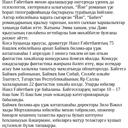
Наил Ғәйетбаев менән аралашыуҙар нигеҙендә үҙенең дә
психология, эзотерикаға ылығыуын, “Йән” романын үҙе
һорап типографияһында баҫтырыуы тураһында һөйләне.
Автор юбилейына ҡарата сығарған “Йән”, “Бабич”
романдарының яҙылыу тарихын, килеп сыҡҡан ҡаршылыҡтар
хаҡында бәйән итте. Ҡатыны Эмма ханым, улы Даян
яҙыусының ғаиләһенә иғтибарлы һәм мөхәббәтле булғаны
рәхмәт әйтте.
Кисә һуңында яҙыусы, драматург Наил Ғәйетбаевтың 75
йәшлек юбилейына арнап Баймаҡ биләмә-ара үҙәк
китапханаһы 1 апрелдән 1 июнгә тиклем иғлан иткән
фантастик хикәйәләр конкурсына йомғаҡ яһалды. Конкурс
ижадсыларҙы фантастика жанрына йәлеп итеү, яңы исемдәр
асыу һәм халыҡҡа танытыу маҡсатында ойошторолдо. Бәйгегә
Баймаҡ районынан, Баймаҡ һәм Сибай, Силәбе өлкәһе
Златоуст, Татарстан Республикаһының Яр Саллы
ҡалаларынан 22 фантастик хикәйә килде. Уларҙы юбиляр
Наил Ғәйетбаев үҙе баһаланы. Бәйгеселәрҙең эштәре 10 – 17
йәш һәм 35 йәш һәм унан өлкәндәр категорияларында
баһаланды.
Баймаҡ биләмә-ара үҙәк китапханаһы директоры Зилә Вәкил
ҡыҙы Мортазинаны юбилейы менән тәбрикләп, инженер
һөнәрле кешенең талантлы яҙыусы булып китеүенә
һоҡланыуын йәшермәне, юбилярға матур теләктәргә ҡушып
иҫтәлекле бүләк тапшырҙы.