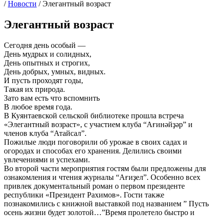
/
Новости
/
Элегантный возраст
Элегантный возраст
Сегодня день особый —
День мудрых и солидных,
День опытных и строгих,
День добрых, умных, видных.
И пусть проходят годы,
Такая их природа.
Зато вам есть что вспомнить
В любое время года.
В Куянтаевской сельской библиотеке прошла встреча
«Элегантный возраст», с участием клуба “Ағинәйҙәр” и
членов клуба “Атайсал”.
Пожилые люди поговорили об урожае в своих садах и
огородах и способах его хранения. Делились своими
увлечениями и успехами.
Во второй части мероприятия гостям были предложены для
ознакомления и чтения журналы “Ағиҙел”. Особенно всех
привлек документальный роман о первом президенте
республики «Президент Рахимов». Гости также
познакомились с книжной выставкой под названием ” Пусть
осень жизни будет золотой…”Время пролетело быстро и