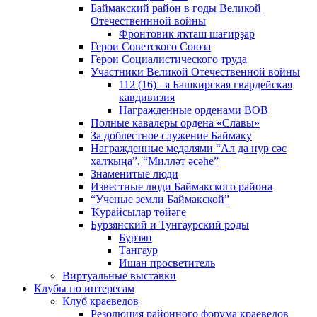
Баймакский район в годы Великой
Отечественнной войны
Фронтовик яҡташ шағирҙар
Герои Советского Союза
Герои Социалистического труда
Участники Великой Отечественной войны
112 (16) –я Башкирская гвардейская
кавдивизия
Награжденные орденами ВОВ
Полные кавалеры ордена «Славы»
За доблестное служение Баймаку
Награжденные медалями “Ал да нур сәс
халҡыңа”, “Милләт әсәһе”
Знаменитые люди
Известные люди Баймакского района
“Ученые земли Баймакской”
Ҡурайсылар төйәге
Бурзянский и Тунгаурский роды
Бурзян
Тангаур
Ишан просветитель
Виртуальные выставки
Клубы по интересам
Клуб краеведов
Резолюция районного форума краеведов