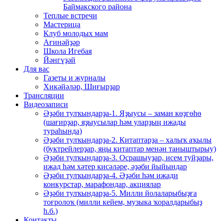
Баймакского района
Теплые встречи
Мастерица
Клуб молодых мам
Ағинәйҙәр
Школа Игебая
Йәнгүҙәй
Для вас
Газеты и журналы
Хикәйәләр, Шиғырҙар
Трансляции
Видеозаписи
Әҙәби тулҡындарҙа-1. Яҙыусы – заман көҙгөһө
(шағирҙар, яҙыусылар һәм уларҙың ижады
тураһында)
Әҙәби тулҡындарҙа-2. Китаптарҙа – халыҡ аҡылы
(буктрейлерҙар, яңы китаптар менән таныштырыу)
Әҙәби тулҡындарҙа-3. Осрашыуҙар, исем туйҙары,
ижад һәм хәтер кисәләре, әҙәби йыйындар
Әҙәби тулҡындарҙа-4. Әҙәби һәм ижади
конкурстар, марафондар, акциялар
Әҙәби тулҡындарҙа-5. Милли йолаларыбыҙға
тоғролоҡ (милли кейем, музыка ҡоралдарыбыҙ
һ.б.)
Контакты