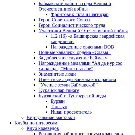
Баймакский район в годы Великой
Отечественнной войны
Фронтовик яҡташ шағирҙар
Герои Советского Союза
Герои Социалистического труда
Участники Великой Отечественной войны
112 (16) –я Башкирская гвардейская
кавдивизия
Награжденные орденами ВОВ
Полные кавалеры ордена «Славы»
За доблестное служение Баймаку
Награжденные медалями “Ал да нур сәс
халҡыңа”, “Милләт әсәһе”
Знаменитые люди
Известные люди Баймакского района
“Ученые земли Баймакской”
Ҡурайсылар төйәге
Бурзянский и Тунгаурский роды
Бурзян
Тангаур
Ишан просветитель
Виртуальные выставки
Клубы по интересам
Клуб краеведов
Резолюция районного форума краеведов