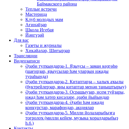
Баймакского района
Теплые встречи
Мастерица
Клуб молодых мам
Ағинәйҙәр
Школа Игебая
Йәнгүҙәй
Для вас
Газеты и журналы
Хикәйәләр, Шиғырҙар
Трансляции
Видеозаписи
Әҙәби тулҡындарҙа-1. Яҙыусы – заман көҙгөһө
(шағирҙар, яҙыусылар һәм уларҙың ижады
тураһында)
Әҙәби тулҡындарҙа-2. Китаптарҙа – халыҡ аҡылы
(буктрейлерҙар, яңы китаптар менән таныштырыу)
Әҙәби тулҡындарҙа-3. Осрашыуҙар, исем туйҙары,
ижад һәм хәтер кисәләре, әҙәби йыйындар
Әҙәби тулҡындарҙа-4. Әҙәби һәм ижади
конкурстар, марафондар, акциялар
Әҙәби тулҡындарҙа-5. Милли йолаларыбыҙға
тоғролоҡ (милли кейем, музыка ҡоралдарыбыҙ
һ.б.)
Контакты