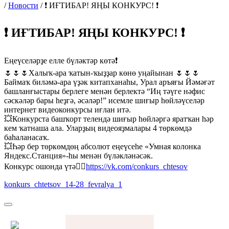
/
Новости
/
❗ ИҒТИБАР! ЯҢЫ КОНКУРС! ❗
❗ ИҒТИБАР! ЯҢЫ КОНКУРС! ❗
Еңеүселәрҙе елле бүләктәр көтә❗
🌷🌷🌷Халыҡ-ара ҡатын-ҡыҙҙар көнө уңайынан 🌷🌷🌷
Баймаҡ биләмә-ара үҙәк китапханаһы, Урал аръяғы Йәмәғәт
башланғыстары берлеге менән берлектә “Иң тәүге нәфис
сәскәләр бары һеҙгә, әсәләр!” исемле шиғыр һөйләүселәр
интернет видеоконкурсы иғлан итә.
💥Конкурста башҡорт телендә шиғыр һөйләргә яратҡан һәр
кем ҡатнаша ала. Уларҙың видеояҙмалары 4 төркөмдә
баһаланасаҡ.
💥Һәр бер төркөмдөң абсолют еңеүсеһе «Умная колонка
Яндекс.Станция»-һы менән бүләкләнәсәк.
Конкурс ошонда үтә👉🏻
https://vk.com/conkurs_chtesov
konkurs_chtetsov_14-28_fevralya_1