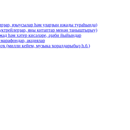
ирҙар, яҙыусылар һәм уларҙың ижады тураһында)
буктрейлерҙар, яңы китаптар менән таныштырыу)
жад һәм хәтер кисәләре, әҙәби йыйындар
 марафондар, акциялар
оҡ (милли кейем, музыка ҡоралдарыбыҙ һ.б.)