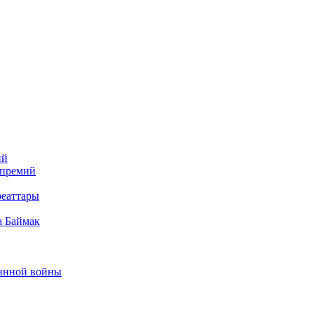
ий
 премий
реаттары
а Баймак
еннной войны