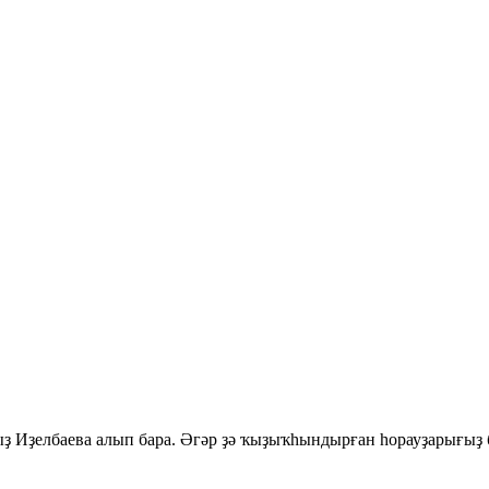
 Иҙелбаева алып бара. Әгәр ҙә ҡыҙыҡһындырған һорауҙарығыҙ б