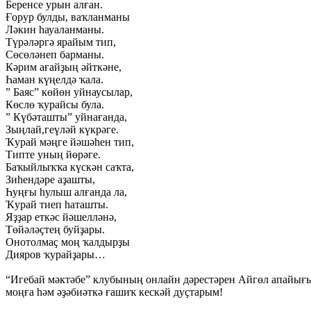
Беренсе урын алған.
Ғорур булды, ваҡланманы
Ләкин һауаланманы.
Түрәләргә ярайым тип,
Сөсөләнеп барманы.
Кәрим ағайҙың әйткәне,
Һаман күңелдә ҡала.
” Баяс” көйөн уйнаусылар,
Көслө ҡурайсы була.
” Күбәташты” уйнағанда,
Зыңлай,геүләй күкрәге.
Ҡурай мәңге йәшәһен тип,
Типте уның йөрәге.
Баҡыйлыҡҡа күскән саҡта,
Зиһендәре аҙашты,
Һуңғы һулыш алғанда ла,
Ҡурай тиеп һаташты.
Яҙҙар еткәс йәшелләнә,
Төйәләҫтең буйҙары.
Онотолмаҫ моң ҡалдырҙы
Дияров ҡурайҙары…
“Игебай мәктәбе” клубының онлайн дәрестәрен Айгөл апайығыҙ
моңға һәм әҙәбиәткә ғашиҡ кескәй дуҫтарым!