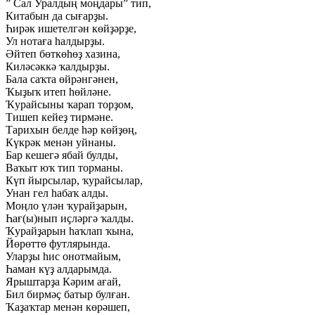
” Сал Уралдың моңдары” тип,
Китабын да сығарҙы.
Һирәк ишетелгән көйҙәрҙе,
Ул нотаға һалдырҙы.
Әйтеп бөткөһөҙ хазина,
Киләсәккә ҡалдырҙы.
Бала саҡта өйрәнгәнен,
Ҡыҙыҡ итеп һөйләне.
Ҡурайсыны ҡарап торҙом,
Тишеп кейеҙ тирмәне.
Тарихын белде һәр көйҙөң,
Күкрәк менән уйнаны.
Бар кешегә ябай булды,
Ваҡыт юҡ тип торманы.
Күп йырсылар, ҡурайсылар,
Унан гел һабаҡ алды.
Моңло үлән ҡурайҙарын,
Һағ(ы)нып иҫләргә ҡалды.
Ҡурайҙарын һаҡлап ҡына,
Йөрөттө футлярында.
Уларҙы һис онотмайым,
Һаман күҙ алдарымда.
Ярыштарҙа Кәрим ағай,
Бил бирмәҫ батыр булған.
Ҡаҙаҡтар менән көрәшеп,