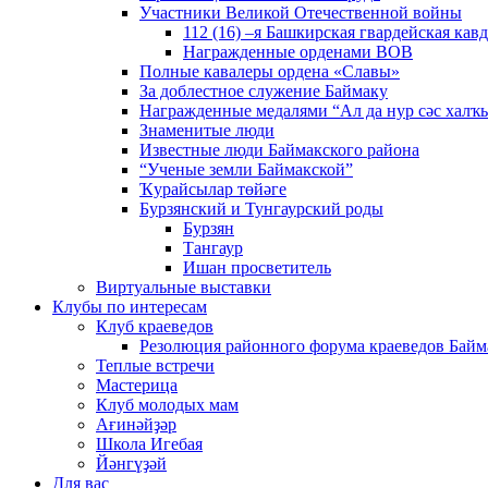
Участники Великой Отечественной войны
112 (16) –я Башкирская гвардейская кав
Награжденные орденами ВОВ
Полные кавалеры ордена «Славы»
За доблестное служение Баймаку
Награжденные медалями “Ал да нур сәс халҡы
Знаменитые люди
Известные люди Баймакского района
“Ученые земли Баймакской”
Ҡурайсылар төйәге
Бурзянский и Тунгаурский роды
Бурзян
Тангаур
Ишан просветитель
Виртуальные выставки
Клубы по интересам
Клуб краеведов
Резолюция районного форума краеведов Байм
Теплые встречи
Мастерица
Клуб молодых мам
Ағинәйҙәр
Школа Игебая
Йәнгүҙәй
Для вас