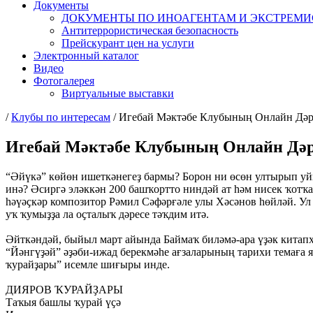
Документы
ДОКУМЕНТЫ ПО ИНОАГЕНТАМ И ЭКСТРЕМ
Антитеррористическая безопасность
Прейскурант цен на услуги
Электронный каталог
Видео
Фотогалерея
Виртуальные выставки
/
Клубы по интересам
/
Игебай Мәктәбе Клубының Онлайн Дәр
Игебай Мәктәбе Клубының Онлайн Дәр
“Әйүкә” көйөн ишеткәнегеҙ бармы? Борон ни өсөн ултырып уйн
инә? Әсиргә эләккән 200 башҡортто ниндәй ат һәм нисек ҡотҡ
һәүәҫкәр композитор Рәмил Сәфәрғәле улы Хәсәнов һөйләй. Ул 
уҡ ҡумыҙҙа ла оҫталыҡ дәресе тәҡдим итә.
Әйткәндәй, быйыл март айында Баймаҡ биләмә-ара үҙәк китап
“Йәнгүҙәй” әҙәби-ижад берекмәһе ағзаларының тарихи темаға
ҡурайҙары” исемле шиғыры инде.
ДИЯРОВ ҠУРАЙҘАРЫ
Таҡыя башлы ҡурай үҫә