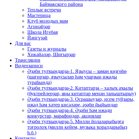
Баймакского района
Теплые встречи
Мастерица
Клуб молодых мам
Ағинәйҙәр
Школа Игебая
Йәнгүҙәй
Для вас
Газеты и журналы
Хикәйәләр, Шиғырҙар
Трансляции
Видеозаписи
Әҙәби тулҡындарҙа-1. Яҙыусы – заман көҙгөһө
(шағирҙар, яҙыусылар һәм уларҙың ижады
тураһында)
Әҙәби тулҡындарҙа-2. Китаптарҙа – халыҡ аҡылы
(буктрейлерҙар, яңы китаптар менән таныштырыу)
Әҙәби тулҡындарҙа-3. Осрашыуҙар, исем туйҙары,
ижад һәм хәтер кисәләре, әҙәби йыйындар
Әҙәби тулҡындарҙа-4. Әҙәби һәм ижади
конкурстар, марафондар, акциялар
Әҙәби тулҡындарҙа-5. Милли йолаларыбыҙға
тоғролоҡ (милли кейем, музыка ҡоралдарыбыҙ
һ.б.)
Контакты