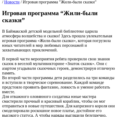
/
Новости
/
Игровая программа "Жили-были сказки"
Игровая программа “Жили-были
сказки”
В Баймакской детской модельной библиотеке царила
атмосфера волшебства и сказки! Здесь прошла увлекательная
игровая программа «Жили-были сказки», которая погрузила
юных читателей в мир любимых персонажей и
захватывающих приключений.
В первой части мероприятия ребята проверили свои знания
сказок в веселой мультивикторине «Знаток сказок». Они с
азартом угадывали сказочных героев, демонстрируя отличную
память.
Во второй части программы дети разделились на три команды
и вступили в творческое соревнование. Каждой команде
предстояло проявить фантазию, ловкость и умение работать
вместе.
Для отважного оловянного солдатика юные мастера
смастерили прочный и красивый кораблик, чтобы он мог
отправиться в новые путешествия. Для капризного короля они
смоделировали роскошное новое платье, достойное его
высокого статуса. А чтобы наряды выглядели безупречно,