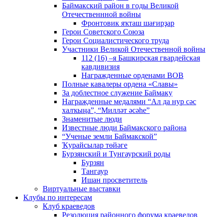
Баймакский район в годы Великой
Отечественнной войны
Фронтовик яҡташ шағирҙар
Герои Советского Союза
Герои Социалистического труда
Участники Великой Отечественной войны
112 (16) –я Башкирская гвардейская
кавдивизия
Награжденные орденами ВОВ
Полные кавалеры ордена «Славы»
За доблестное служение Баймаку
Награжденные медалями “Ал да нур сәс
халҡыңа”, “Милләт әсәһе”
Знаменитые люди
Известные люди Баймакского района
“Ученые земли Баймакской”
Ҡурайсылар төйәге
Бурзянский и Тунгаурский роды
Бурзян
Тангаур
Ишан просветитель
Виртуальные выставки
Клубы по интересам
Клуб краеведов
Резолюция районного форума краеведов