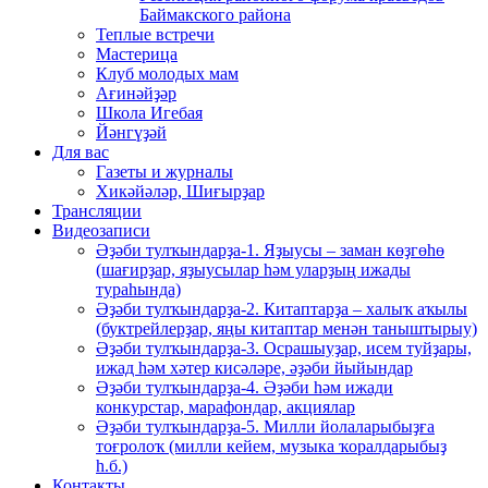
Баймакского района
Теплые встречи
Мастерица
Клуб молодых мам
Ағинәйҙәр
Школа Игебая
Йәнгүҙәй
Для вас
Газеты и журналы
Хикәйәләр, Шиғырҙар
Трансляции
Видеозаписи
Әҙәби тулҡындарҙа-1. Яҙыусы – заман көҙгөһө
(шағирҙар, яҙыусылар һәм уларҙың ижады
тураһында)
Әҙәби тулҡындарҙа-2. Китаптарҙа – халыҡ аҡылы
(буктрейлерҙар, яңы китаптар менән таныштырыу)
Әҙәби тулҡындарҙа-3. Осрашыуҙар, исем туйҙары,
ижад һәм хәтер кисәләре, әҙәби йыйындар
Әҙәби тулҡындарҙа-4. Әҙәби һәм ижади
конкурстар, марафондар, акциялар
Әҙәби тулҡындарҙа-5. Милли йолаларыбыҙға
тоғролоҡ (милли кейем, музыка ҡоралдарыбыҙ
һ.б.)
Контакты