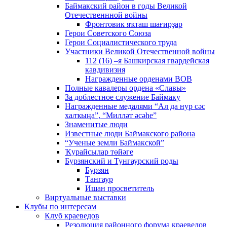
Баймакский район в годы Великой
Отечественнной войны
Фронтовик яҡташ шағирҙар
Герои Советского Союза
Герои Социалистического труда
Участники Великой Отечественной войны
112 (16) –я Башкирская гвардейская
кавдивизия
Награжденные орденами ВОВ
Полные кавалеры ордена «Славы»
За доблестное служение Баймаку
Награжденные медалями “Ал да нур сәс
халҡыңа”, “Милләт әсәһе”
Знаменитые люди
Известные люди Баймакского района
“Ученые земли Баймакской”
Ҡурайсылар төйәге
Бурзянский и Тунгаурский роды
Бурзян
Тангаур
Ишан просветитель
Виртуальные выставки
Клубы по интересам
Клуб краеведов
Резолюция районного форума краеведов