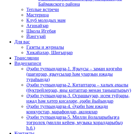
Баймакского района
Теплые встречи
Мастерица
Клуб молодых мам
Ағинәйҙәр
Школа Игебая
Йәнгүҙәй
Для вас
Газеты и журналы
Хикәйәләр, Шиғырҙар
Трансляции
Видеозаписи
Әҙәби тулҡындарҙа-1. Яҙыусы – заман көҙгөһө
(шағирҙар, яҙыусылар һәм уларҙың ижады
тураһында)
Әҙәби тулҡындарҙа-2. Китаптарҙа – халыҡ аҡылы
(буктрейлерҙар, яңы китаптар менән таныштырыу)
Әҙәби тулҡындарҙа-3. Осрашыуҙар, исем туйҙары,
ижад һәм хәтер кисәләре, әҙәби йыйындар
Әҙәби тулҡындарҙа-4. Әҙәби һәм ижади
конкурстар, марафондар, акциялар
Әҙәби тулҡындарҙа-5. Милли йолаларыбыҙға
тоғролоҡ (милли кейем, музыка ҡоралдарыбыҙ
һ.б.)
Контакты