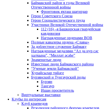
Баймакский район в годы Великой
Отечественнной войны
Фронтовик яҡташ шағирҙар
Герои Советского Союза
Герои Социалистического труда
Участники Великой Отечественной войны
112 (16) –я Башкирская гвардейская
кавдивизия
Награжденные орденами ВОВ
Полные кавалеры ордена «Славы»
За доблестное служение Баймаку
Награжденные медалями “Ал да нур сәс
халҡыңа”, “Милләт әсәһе”
Знаменитые люди
Известные люди Баймакского района
“Ученые земли Баймакской”
Ҡурайсылар төйәге
Бурзянский и Тунгаурский роды
Бурзян
Тангаур
Ишан просветитель
Виртуальные выставки
Клубы по интересам
Клуб краеведов
Резолюция районного форума краеведов