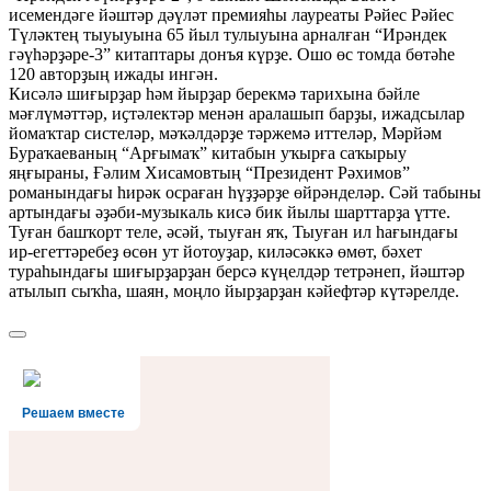
исемендәге йәштәр дәүләт премияһы лауреаты Рәйес Рәйес
Түләктең тыуыуына 65 йыл тулыуына арналған “Ирәндек
гәүһәрҙәре-3” китаптары донъя күрҙе. Ошо өс томда бөтәһе
120 авторҙың ижады ингән.
Кисәлә шиғырҙар һәм йырҙар берекмә тарихына бәйле
мәғлүмәттәр, иҫтәлектәр менән аралашып барҙы, ижадсылар
йомаҡтар систеләр, мәҡәлдәрҙе тәржемә иттеләр, Мәрйәм
Бураҡаеваның “Арғымаҡ” китабын уҡырға саҡырыу
яңғыраны, Ғәлим Хисамовтың “Президент Рәхимов”
романындағы һирәк осраған һүҙҙәрҙе өйрәнделәр. Сәй табыны
артындағы әҙәби-музыкаль кисә бик йылы шарттарҙа үтте.
Туған башҡорт теле, әсәй, тыуған яҡ, Тыуған ил һағындағы
ир-егеттәребеҙ өсөн ут йотоуҙар, киләсәккә өмөт, бәхет
тураһындағы шиғырҙарҙан берсә күңелдәр тетрәнеп, йәштәр
атылып сыҡһа, шаян, моңло йырҙарҙан кәйефтәр күтәрелде.
Решаем вместе