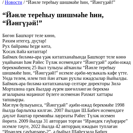
/
Новости
/
“Йәнле тереһыу шишмәһе һин, “Йәнгүҙәй!”
“Йәнле тереһыу шишмәһе һин,
“Йәнгүҙәй!”
Бөгөн Башҡорт теле көнө,
Рәхим итегеҙ, дуҫтар!
Рух байрамы һеҙҙе көтә,
Ҡосаҡ йәйә китаптар!
Баймаҡ биләмә-ара үҙәк китапханаһында Башҡорт теле көнө
уңайынан һәм Рәйес Түләк исемендәге “Йәнгүҙәй” әҙәби-ижад
берекмәһенең 25 йыл тулыуы айҡанлы “Йәнле тереһыу
шишмәһе һин, “Йәнгүҙәй!” исемле әҙәби-музыкаль кафе үтте.
Унда телем, илем тип йән атҡан рухлы ижадсылар йыйылды.
Баймаҡ-ара биләмә китапханалар селтәре директоры Зилә
Мортазина оҙаҡ йылдар әүҙем шөғөлләнгән берекмә
ағзаларына мәҙәниәт бүлеге исеменән Рәхмәт хаттары
тапшырҙы.
Мәғлүм булыуынса, “Йәнгүҙәй” әҙәби-ижад берекмәһе 1998
йылда барлыҡҡа килгән. 2007 йылдан Ш.Бабич исемендәге
дәүләт йәштәр премияһы лауреаты Рәйес Түләк исемен
йөрөтә. 2009 йылда 31 авторҙан торған “Ирәндек гәүһәрҙәре”
исемле тәүге, 2022 йылда 42 авторҙың ижадын туплаған
“Ирәндек гәүһәрҙәре-2”, ә быйыл Шәйехзада Бабич