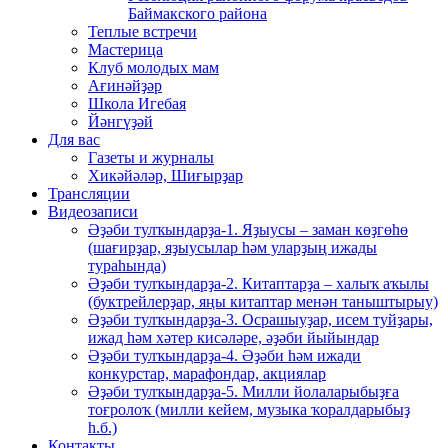
Баймакского района
Теплые встречи
Мастерица
Клуб молодых мам
Ағинәйҙәр
Школа Игебая
Йәнгүҙәй
Для вас
Газеты и журналы
Хикәйәләр, Шиғырҙар
Трансляции
Видеозаписи
Әҙәби тулҡындарҙа-1. Яҙыусы – заман көҙгөһө
(шағирҙар, яҙыусылар һәм уларҙың ижады
тураһында)
Әҙәби тулҡындарҙа-2. Китаптарҙа – халыҡ аҡылы
(буктрейлерҙар, яңы китаптар менән таныштырыу)
Әҙәби тулҡындарҙа-3. Осрашыуҙар, исем туйҙары,
ижад һәм хәтер кисәләре, әҙәби йыйындар
Әҙәби тулҡындарҙа-4. Әҙәби һәм ижади
конкурстар, марафондар, акциялар
Әҙәби тулҡындарҙа-5. Милли йолаларыбыҙға
тоғролоҡ (милли кейем, музыка ҡоралдарыбыҙ
һ.б.)
Контакты