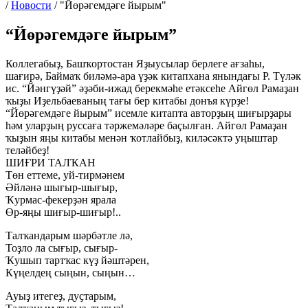
/
Новости
/
"Йөрәгемдәге йырым"
“Йөрәгемдәге йырым”
Коллегабыҙ, Башҡортостан Яҙыусылар берлеге ағзаһы,
шағирә, Баймаҡ биләмә-ара үҙәк китапхана янындағы Р. Түләк
ис. “Йәнгүҙәй” әҙәби-ижад берекмәһе етәксеһе Айгөл Рамаҙан
ҡыҙы Иҙельбаеваның тағы бер китабы донъя күрҙе!
“Йөрәгемдәге йырым” исемле китапта авторҙың шиғырҙары
һәм уларҙың руссаға тәржемәләре баҫылған. Айгөл Рамаҙан
ҡыҙын яңы китабы менән ҡотлайбыҙ, киләсәктә уңыштар
теләйбеҙ!
ШИҒРИ ТАЛҠАН
Төн еттеме, уй-тирмәнем
Әйләнә шығыр-шығыр,
Ҡурмас-фекерҙән ярала
Өр-яңы шиғыр-шиғыр!..
Талҡандарым шәрбәтле лә,
Тоҙло ла сығыр, сығыр-
Ҡушып тартҡас күҙ йәштәрен,
Күңелдең сыңын, сыңын…
Ауыҙ итегеҙ, дуҫтарым,