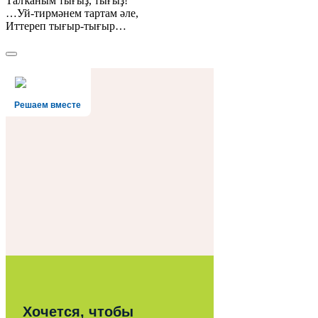
Талҡаным тығыҙ, тығыҙ!
…Уй-тирмәнем тартам әле,
Иттереп тығыр-тығыр…
Решаем вместе
Хочется, чтобы