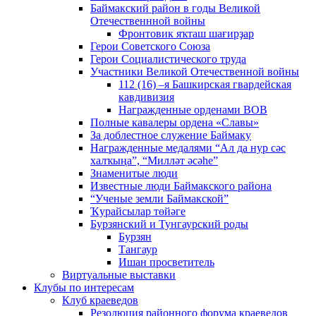
Баймакский район в годы Великой
Отечественнной войны
Фронтовик яҡташ шағирҙар
Герои Советского Союза
Герои Социалистического труда
Участники Великой Отечественной войны
112 (16) –я Башкирская гвардейская
кавдивизия
Награжденные орденами ВОВ
Полные кавалеры ордена «Славы»
За доблестное служение Баймаку
Награжденные медалями “Ал да нур сәс
халҡыңа”, “Милләт әсәһе”
Знаменитые люди
Известные люди Баймакского района
“Ученые земли Баймакской”
Ҡурайсылар төйәге
Бурзянский и Тунгаурский роды
Бурзян
Тангаур
Ишан просветитель
Виртуальные выставки
Клубы по интересам
Клуб краеведов
Резолюция районного форума краеведов